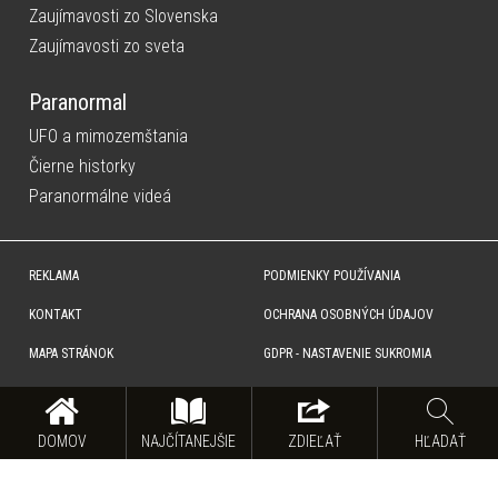
Zaujímavosti zo Slovenska
Zaujímavosti zo sveta
Paranormal
UFO a mimozemštania
Čierne historky
Paranormálne videá
REKLAMA
PODMIENKY POUŽÍVANIA
KONTAKT
OCHRANA OSOBNÝCH ÚDAJOV
MAPA STRÁNOK
GDPR - NASTAVENIE SUKROMIA
Copyright © SITA Slovenská tlačová agentúra a.s. Všetky práva vyhradené. Vyhradzujeme si právo udeľovať
súhlas na rozmnožovanie, šírenie a na verejný prenos obsahu. Na tejto stránke môžu byť umiestnené reklamné
odkazy, alebo reklamné produkty.
DOMOV
NAJČÍTANEJŠIE
ZDIEĽAŤ
HĽADAŤ