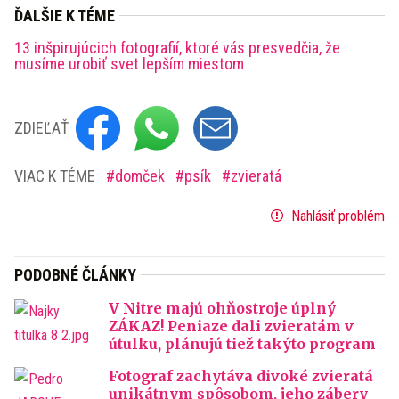
ĎALŠIE K TÉME
13 inšpirujúcich fotografií, ktoré vás presvedčia, že
musíme urobiť svet lepším miestom
ZDIEĽAŤ
VIAC K TÉME
domček
psík
zvieratá
Nahlásiť problém
PODOBNÉ ČLÁNKY
V Nitre majú ohňostroje úplný
ZÁKAZ! Peniaze dali zvieratám v
útulku, plánujú tiež takýto program
Fotograf zachytáva divoké zvieratá
unikátnym spôsobom, jeho zábery