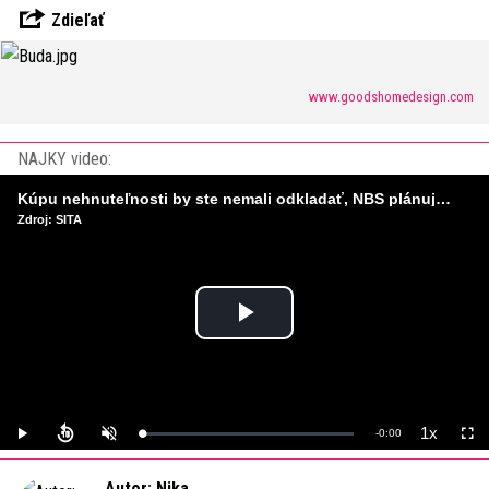
Zdieľať
www.goodshomedesign.com
NAJKY video:
Kúpu nehnuteľnosti by ste nemali odkladať, NBS plánuje sprísniť pravidlá pri hypotékach
Zdroj: SITA
Play
Video
1x
Remaining
-
0:00
Loaded
:
Play
Unmute
Playback
Full
0%
Rate
Time
Autor: Nika