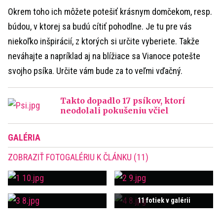
Okrem toho ich môžete potešiť krásnym domčekom, resp.
búdou, v ktorej sa budú cítiť pohodlne. Je tu pre vás
niekoľko inšpirácií, z ktorých si určite vyberiete. Takže
neváhajte a napríklad aj na blížiace sa Vianoce potešte
svojho psíka. Určite vám bude za to veľmi vďačný.
Takto dopadlo 17 psíkov, ktorí
neodolali pokušeniu včiel
GALÉRIA
ZOBRAZIŤ FOTOGALÉRIU K ČLÁNKU (11)
11 fotiek v galérii