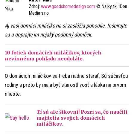
Zdroj:
www.goodshomedesign.com
© Najky.sk, iDen
Media s.r.o.
Aj vaši domáci miláčikovia si zaslúžia pohodlie. Inšpirujte
sa a doprajte im nejaký podobný domček.
10 fotiek domácich miláčikov, ktorých
nevinnému pohľadu neodoláte.
O domácich miláčikov sa treba riadne starať. Sú súčasťou
rodiny a preto by mala byť starostlivosť a láska na prvom
mieste.
Tí sú ale šikovní! Pozri sa, čo naučili
majitelia svojich domácich
miláčikov.