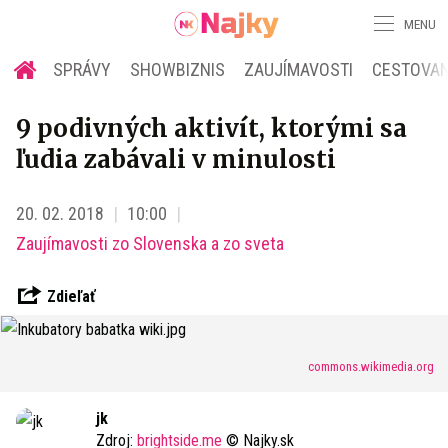
MENU
SPRÁVY
SHOWBIZNIS
ZAUJÍMAVOSTI
CESTOVAN
9 podivných aktivít, ktorými sa
ľudia zabávali v minulosti
20. 02. 2018
10:00
Zaujímavosti zo Slovenska a zo sveta
Zdieľať
commons.wikimedia.org
jk
Zdroj:
brightside.me
© Najky.sk