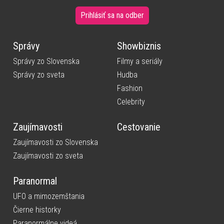
Prihlásiť sa na odber
Správy
Showbiznis
Správy zo Slovenska
Filmy a seriály
Správy zo sveta
Hudba
Fashion
Celebrity
Zaujímavosti
Cestovanie
Zaujímavosti zo Slovenska
Zaujímavosti zo sveta
Paranormal
UFO a mimozemštania
Čierne historky
Paranormálne videá