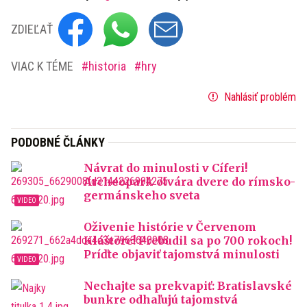
ZDIEĽAŤ
VIAC K TÉME
historia
hry
Nahlásiť problém
PODOBNÉ ČLÁNKY
Návrat do minulosti v Cíferi!
Archeopark otvára dvere do rímsko-
germánskeho sveta
Oživenie histórie v Červenom
Kláštore! Prebudil sa po 700 rokoch!
Príďte objaviť tajomstvá minulosti
Nechajte sa prekvapiť: Bratislavské
bunkre odhaľujú tajomstvá