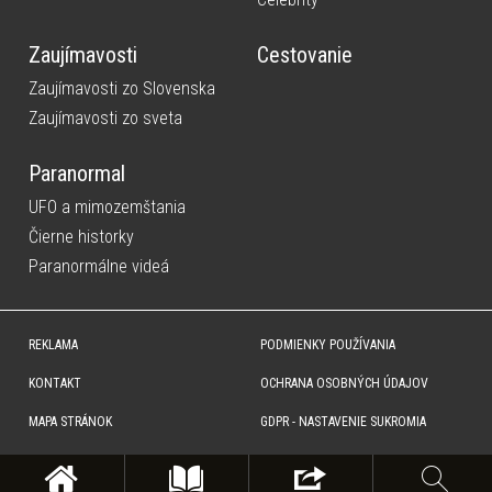
Zaujímavosti
Cestovanie
Zaujímavosti zo Slovenska
Zaujímavosti zo sveta
Paranormal
UFO a mimozemštania
Čierne historky
Paranormálne videá
REKLAMA
PODMIENKY POUŽÍVANIA
KONTAKT
OCHRANA OSOBNÝCH ÚDAJOV
MAPA STRÁNOK
GDPR - NASTAVENIE SUKROMIA
Copyright © SITA Slovenská tlačová agentúra a.s. Všetky práva vyhradené. Vyhradzujeme si právo udeľovať
súhlas na rozmnožovanie, šírenie a na verejný prenos obsahu. Na tejto stránke môžu byť umiestnené reklamné