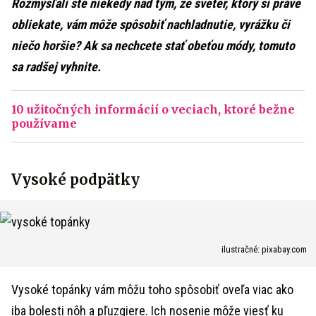
Rozmýšľali ste niekedy nad tým, že sveter, ktorý si práve
obliekate, vám môže spôsobiť nachladnutie, vyrážku či
niečo horšie? Ak sa nechcete stať obeťou módy, tomuto
sa radšej vyhnite.
10 užitočných informácií o veciach, ktoré bežne
používame
Vysoké podpätky
ilustračné: pixabay.com
Vysoké topánky vám môžu toho spôsobiť oveľa viac ako
iba bolesti nôh a pľuzgiere. Ich nosenie môže viesť ku