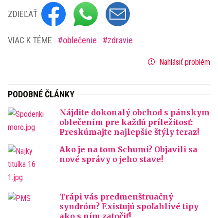
ZDIEĽAŤ
VIAC K TÉME
oblečenie
zdravie
Nahlásiť problém
PODOBNÉ ČLÁNKY
Nájdite dokonalý obchod s pánskym
oblečením pre každú príležitosť:
Preskúmajte najlepšie štýly teraz!
Ako je na tom Schumi? Objavili sa
nové správy o jeho stave!
Trápi vás predmenštruačný
syndróm? Existujú spoľahlivé tipy
ako s ním zatočiť!