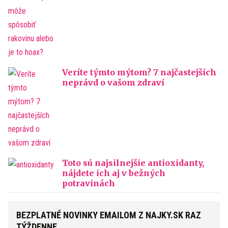
Veríte týmto mýtom? 7 najčastejších
neprávd o vašom zdraví
Toto sú najsilnejšie antioxidanty,
nájdete ich aj v bežných
potravinách
BEZPLATNÉ NOVINKY EMAILOM Z NAJKY.SK RAZ
TÝŽDENNE