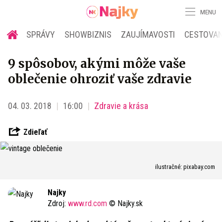
MENU
SPRÁVY
SHOWBIZNIS
ZAUJÍMAVOSTI
CESTOVAN
9 spôsobov, akými môže vaše
oblečenie ohroziť vaše zdravie
04. 03. 2018
16:00
Zdravie a krása
Zdieľať
ilustračné: pixabay.com
Najky
Zdroj:
www.rd.com
© Najky.sk