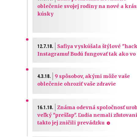
oblečenie svojej rodiny na nové a krá
kúsky
Safiya vyskúšala štýlové "hac
12.7.18.
Instagramu! Budú fungovať tak ako vo
9 spôsobov, akými môže vaše
4.3.18.
oblečenie ohroziť vaše zdravie
Známa odevná spoločnosť urob
16.1.18.
veľký "prešľap". Ľudia nemali zľutovani
takto jej zničili prevádzku