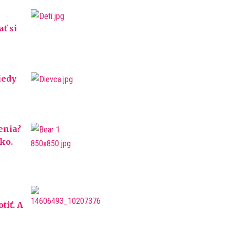
ť si
iedy
enia?
ko.
tiť. A