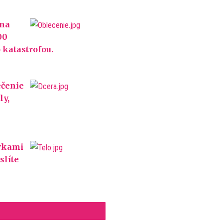
 na
00
 katastrofou.
ečenie
ly,
ivkami
slíte