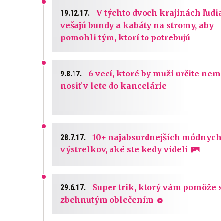
V týchto dvoch krajinách ľudi
19.12.17.
vešajú bundy a kabáty na stromy, aby
pomohli tým, ktorí to potrebujú
6 vecí, ktoré by muži určite nem
9.8.17.
nosiť v lete do kancelárie
10+ najabsurdnejších módnyc
28.7.17.
výstrelkov, aké ste kedy videli
Super trik, ktorý vám pomôže 
29.6.17.
zbehnutým oblečením