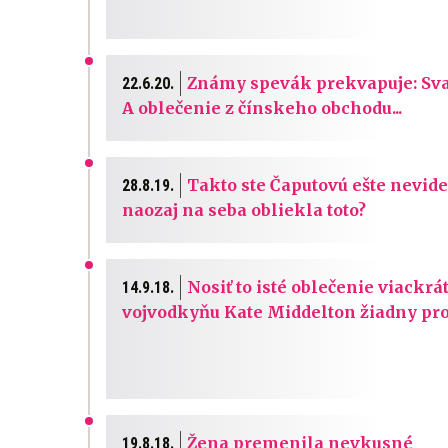
Známy spevák prekvapuje: Sva
22.6.20.
A oblečenie z čínskeho obchodu...
Takto ste Čaputovú ešte nevidel
28.8.19.
naozaj na seba obliekla toto?
Nosiť to isté oblečenie viackrá
14.9.18.
vojvodkyňu Kate Middelton žiadny pr
Žena premenila nevkusné
19.8.18.