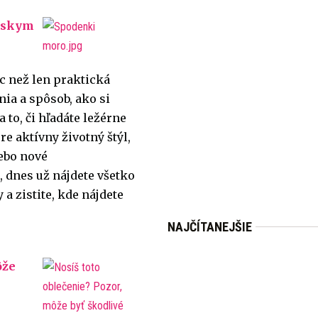
ánskym
c než len praktická
nia a spôsob, ako si
 to, či hľadáte ležérne
re aktívny životný štýl,
lebo nové
 dnes už nájdete všetko
 a zistite, kde nájdete
NAJČÍTANEJŠIE
ôže