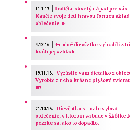
Rodičia, skvelý nápad pre vás.
11.1.17.
Naučte svoje deti hravou formou sklada
oblečenie
9-ročné dievčatko vyhodili z tr
4.12.16.
kvôli jej vzhľadu.
Vyrástlo vám dieťatko z obleč
19.11.16.
Vyrobte z neho krásne plyšové zvierat
Dievčatko si malo vybrať
21.10.16.
oblečenie, v ktorom sa bude v škôlke fo
pozrite sa, ako to dopadlo.