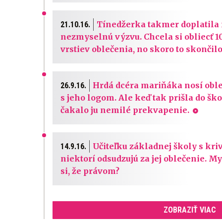
Tínedžerka takmer doplatila
21.10.16.
nezmyselnú výzvu. Chcela si obliecť 1
vrstiev oblečenia, no skoro to skončilo
Hrdá dcéra mariňáka nosí obl
26.9.16.
s jeho logom. Ale keď tak prišla do ško
čakalo ju nemilé prekvapenie.
Učiteľku základnej školy s kr
14.9.16.
niektorí odsudzujú za jej oblečenie. My
si, že právom?
ZOBRAZIŤ VIAC