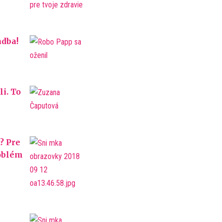
dba!
i. To
t? Pre
oblém