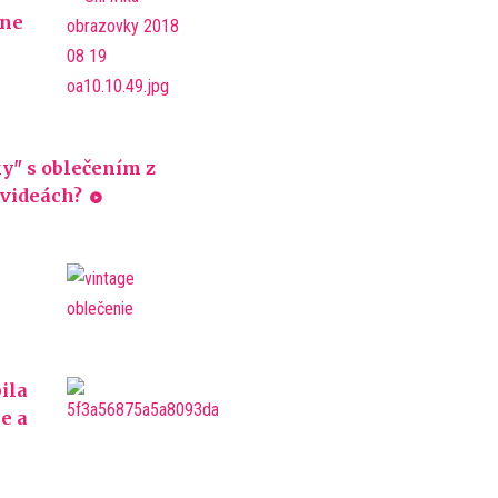
sne
ky" s oblečením z
 videách?
ila
e a