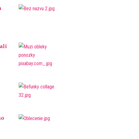
a
ali
h
so