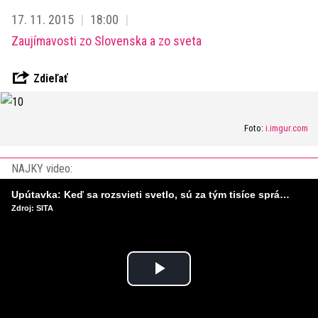
17. 11. 2015
18:00
Zaujímavosti zo Slovenska a zo sveta
Zdieľať
Foto:
i.imgur.com
NAJKY video:
Upútavka: Keď sa rozsvieti svetlo, sú za tým tisíce správnych rozhodnutí. Ako vzniká infraštruktúra, ktorú nevnímame?
Zdroj: SITA
Play
Video