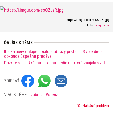
https://i.imgur.com/ssQZJzR.jpg
Foto:
i.imgur.com
ĎALŠIE K TÉME
Iba 8-ročný chlapec maľuje obrazy prstami. Svoje diela
dokonca úspešne predáva
Pozrite sa na krásnu farebnú dedinku, ktorá zaujala svet
ZDIEĽAŤ
VIAC K TÉME
obraz
šteňa
Nahlásiť problém