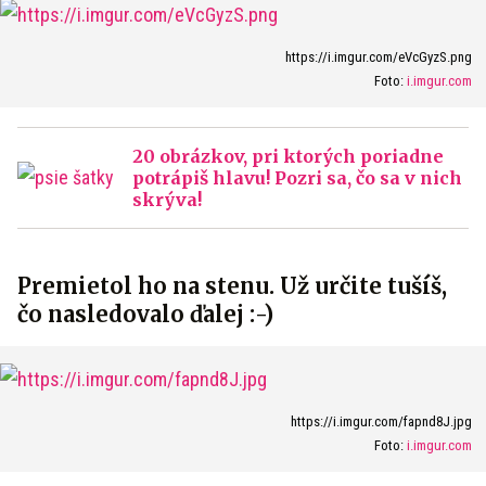
https://i.imgur.com/eVcGyzS.png
Foto:
i.imgur.com
20 obrázkov, pri ktorých poriadne
potrápiš hlavu! Pozri sa, čo sa v nich
skrýva!
Premietol ho na stenu. Už určite tušíš,
čo nasledovalo ďalej :-)
https://i.imgur.com/fapnd8J.jpg
Foto:
i.imgur.com