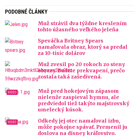
PODOBNÉ ČLÁNKY
Muž strávil dva týždne kreslením
tohto úžasného veľkého jeleňa
Speváčka Britney Spears
namaľovala obraz, ktorý sa predal
za 10-tisíc dolárov
Muž zvesil po 20 rokoch zo steny
obrazy. Budete prekvapení, prečo
zostala taká zašedivená.
Muž pred hokejovým zápasom
nielenže zaspieval hymnu, ale
predviedol tiež takýto majstrovský
umelecký kúsok.
Odkedy jej otec namaľoval izbu,
môže pokojne spávať. Premenil ju
doslova na disney kráľovstvo.