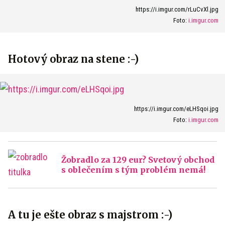
https://i.imgur.com/rLuCvXl.jpg
Foto:
i.imgur.com
Hotový obraz na stene :-)
https://i.imgur.com/eLHSqoi.jpg
Foto:
i.imgur.com
Žobradlo za 129 eur? Svetový obchod
s oblečením s tým problém nemá!
A tu je ešte obraz s majstrom :-)