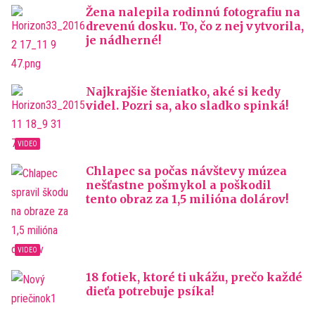
Žena nalepila rodinnú fotografiu na
drevenú dosku. To, čo z nej vytvorila,
je nádherné!
Najkrajšie šteniatko, aké si kedy
videl. Pozri sa, ako sladko spinká!
Chlapec sa počas návštevy múzea
nešťastne pošmykol a poškodil
tento obraz za 1,5 milióna dolárov!
18 fotiek, ktoré ti ukážu, prečo každé
dieťa potrebuje psíka!