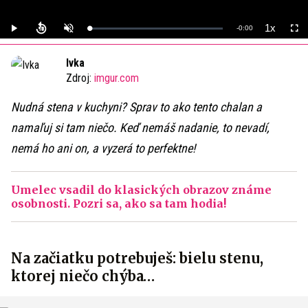
1x
Remaining
-
0:00
Loaded
:
Play
Unmute
Playback
Full
0%
Rate
Time
Ivka
Zdroj:
imgur.com
Nudná stena v kuchyni? Sprav to ako tento chalan a
namaľuj si tam niečo. Keď nemáš nadanie, to nevadí,
nemá ho ani on, a vyzerá to perfektne!
Umelec vsadil do klasických obrazov známe
osobnosti. Pozri sa, ako sa tam hodia!
Na začiatku potrebuješ: bielu stenu,
ktorej niečo chýba…