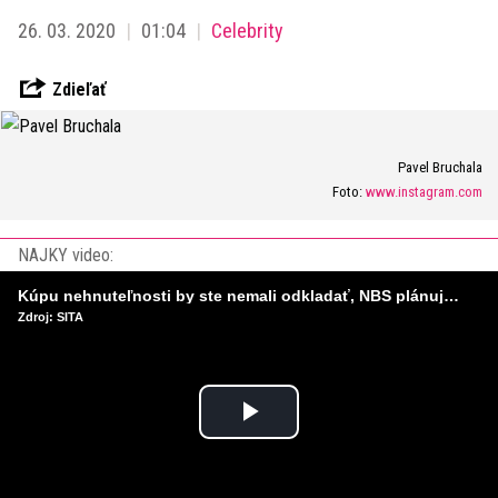
26. 03. 2020
01:04
Celebrity
Zdieľať
Pavel Bruchala
Foto:
www.instagram.com
NAJKY video:
Kúpu nehnuteľnosti by ste nemali odkladať, NBS plánuje sprísniť pravidlá pri hypotékach
Zdroj: SITA
Play
Video