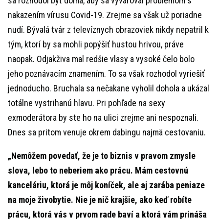
sa rozhodol byť doma, aby sa vyvaroval problémom s
nakazením vírusu Covid-19. Zrejme sa však už poriadne
nudí. Bývalá tvár z televíznych obrazoviek nikdy nepatril k
tým, ktorí by sa mohli popýšiť hustou hrivou, práve
naopak. Odjakživa mal redšie vlasy a vysoké čelo bolo
jeho poznávacím znamením. To sa však rozhodol vyriešiť
jednoducho. Bruchala sa nečakane vyholil dohola a ukázal
totálne vystrihanú hlavu. Pri pohľade na sexy
exmoderátora by ste ho na ulici zrejme ani nespoznali.
Dnes sa pritom venuje okrem dabingu najmä cestovaniu.
„Nemôžem povedať, že je to biznis v pravom zmysle
slova, lebo to neberiem ako prácu. Mám cestovnú
kanceláriu, ktorá je môj koníček, ale aj zarába peniaze
na moje živobytie. Nie je nič krajšie, ako keď robíte
prácu, ktorá vás v prvom rade baví a ktorá vám prináša