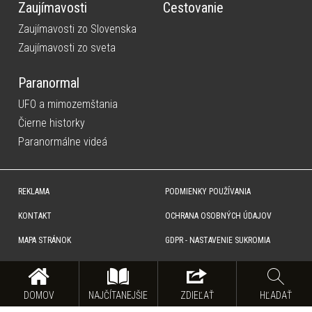
Zaujímavosti
Cestovanie
Zaujímavosti zo Slovenska
Zaujímavosti zo sveta
Paranormal
UFO a mimozemštania
Čierne historky
Paranormálne videá
REKLAMA
PODMIENKY POUŽÍVANIA
KONTAKT
OCHRANA OSOBNÝCH ÚDAJOV
MAPA STRÁNOK
GDPR - NASTAVENIE SUKROMIA
Copyright © SITA Slovenská tlačová agentúra a.s. Všetky práva vyhradené. Vyhradzujeme si právo udeľovať
súhlas na rozmnožovanie, šírenie a na verejný prenos obsahu. Na tejto stránke môžu byť umiestnené reklamné
odkazy, alebo reklamné produkty.
DOMOV
NAJČÍTANEJŠIE
ZDIEĽAŤ
HĽADAŤ