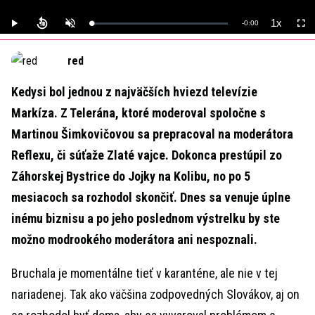
1x
Remaining
-
0:00
Loaded
:
Play
Unmute
Playback
Full
0%
Rate
Time
red
Kedysi bol jednou z najväčších hviezd televízie
Markíza. Z Telerána, ktoré moderoval spoločne s
Martinou Šimkovičovou sa prepracoval na moderátora
Reflexu, či súťaže Zlaté vajce. Dokonca prestúpil zo
Záhorskej Bystrice do Jojky na Kolibu, no po 5
mesiacoch sa rozhodol skončiť. Dnes sa venuje úplne
inému biznisu a po jeho poslednom výstrelku by ste
možno modrookého moderátora ani nespoznali.
Bruchala je momentálne tieť v karanténe, ale nie v tej
nariadenej. Tak ako väčšina zodpovedných Slovákov, aj on