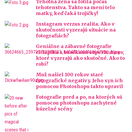
Tehotná žena sa fotila počas
tehotenstva. Takto sa mení telo
matky, keď čaká trojičky!
Instagram verzus realita. Ako v
skutočnosti vyzerajú situácie na
fotografiách?
Geniálne a zábavné fotografie
chlapíka s hračkami superhrdinov,
ktoré vyzerajú ako skutočné. Ako to
robí?
Muž našiel 100 rokov staré
fotografické negatívy. Jeho syn ich
pomocou Photoshopu takto upravil
Fotografie pred a po, na ktorých sú
pomocou photoshopu zachytené
kúzelné scény