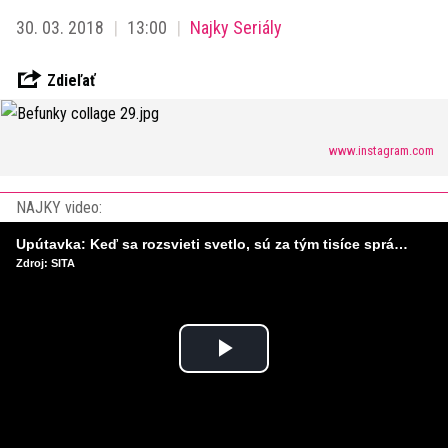
30. 03. 2018
13:00
Najky Seriály
Zdieľať
www.instagram.com
NAJKY video:
Upútavka: Keď sa rozsvieti svetlo, sú za tým tisíce správnych rozhodnutí. Ako vzniká infraštruktúra, ktorú nevnímame?
Zdroj: SITA
Play
Video