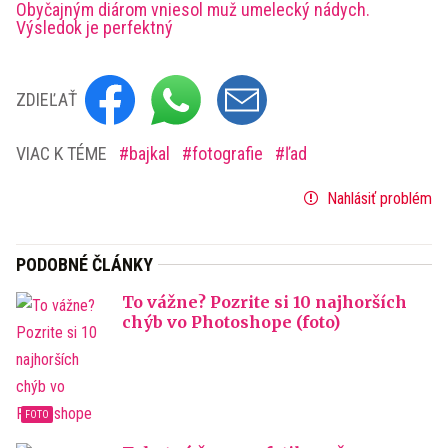
Obyčajným diárom vniesol muž umelecký nádych.
Výsledok je perfektný
ZDIEĽAŤ
VIAC K TÉME
bajkal
fotografie
ľad
Nahlásiť problém
PODOBNÉ ČLÁNKY
To vážne? Pozrite si 10 najhorších
chýb vo Photoshope (foto)