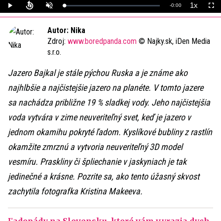
1x
Remaining
-
0:00
Loaded
:
Play
Unmute
Playback
Full
0%
Rate
Time
Autor: Nika
Zdroj:
www.boredpanda.com
© Najky.sk, iDen Media
s.r.o.
Jazero Bajkal je stále pýchou Ruska a je známe ako
najhlbšie a najčistejšie jazero na planéte. V tomto jazere
sa nachádza približne 19 % sladkej vody. Jeho najčistejšia
voda vytvára v zime neuveriteľný svet, keď je jazero v
jednom okamihu pokryté ľadom. Kyslíkové bubliny z rastlín
okamžite zmrznú a vytvoria neuveriteľný 3D model
vesmíru. Praskliny či špliechanie v jaskyniach je tak
jedinečné a krásne. Pozrite sa, ako tento úžasný skvost
zachytila fotografka Kristina Makeeva.