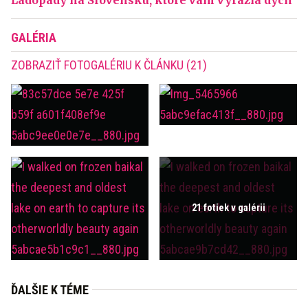
Ľadopády na Slovensku, ktoré vám vyrazia dych
GALÉRIA
ZOBRAZIŤ FOTOGALÉRIU K ČLÁNKU (21)
21 fotiek v galérii
ĎALŠIE K TÉME