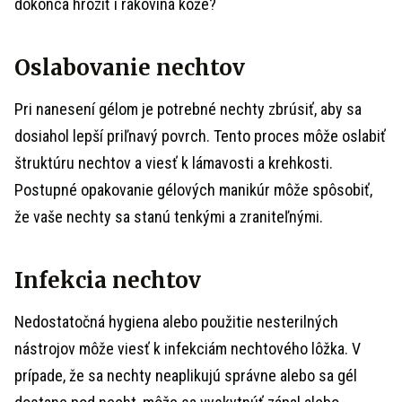
dokonca hroziť i rakovina kože?
Oslabovanie nechtov
Pri nanesení gélom je potrebné nechty zbrúsiť, aby sa
dosiahol lepší priľnavý povrch. Tento proces môže oslabiť
štruktúru nechtov a viesť k lámavosti a krehkosti.
Postupné opakovanie gélových manikúr môže spôsobiť,
že vaše nechty sa stanú tenkými a zraniteľnými.
Infekcia nechtov
Nedostatočná hygiena alebo použitie nesterilných
nástrojov môže viesť k infekciám nechtového lôžka. V
prípade, že sa nechty neaplikujú správne alebo sa gél