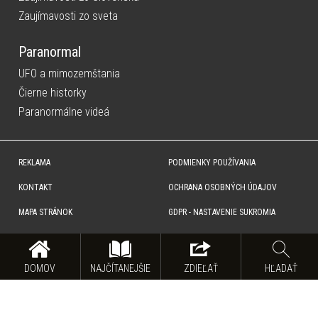
Zaujímavosti zo sveta
Paranormal
UFO a mimozemštania
Čierne historky
Paranormálne videá
REKLAMA
PODMIENKY POUŽÍVANIA
KONTAKT
OCHRANA OSOBNÝCH ÚDAJOV
MAPA STRÁNOK
GDPR - NASTAVENIE SUKROMIA
Copyright © SITA Slovenská tlačová agentúra a.s. Všetky práva vyhradené. Vyhradzujeme si právo udeľovať
súhlas na rozmnožovanie, šírenie a na verejný prenos obsahu. Na tejto stránke môžu byť umiestnené reklamné
odkazy, alebo reklamné produkty.
DOMOV
NAJČÍTANEJŠIE
ZDIEĽAŤ
HĽADAŤ