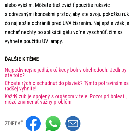
alebo vyšším. Môžete tiež zvážiť použitie rukavíc
s odrezanými končekmi prstov, aby ste svoju pokožku rúk
čo najlepšie ochránili pred UVA žiarením. Najlepšie však je
nechať nechty po aplikácii gélu voľne vyschnúť, čím sa
vyhnete použitiu UV lampy.
ĎALŠIE K TÉME
Najpodivnejšie jedlá, aké kedy boli v obchodoch. Jedli by
ste toto?
Chcete rýchlo schudnúť do plaviek? Týmto potravinám sa
radšej vyhnite!
Každý zub je spojený s orgánom v tele. Pozor pri bolesti,
môže znamenať vážny problém
ZDIEĽAŤ