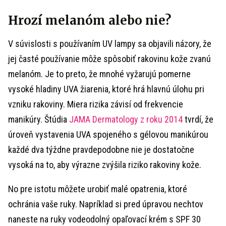
Hrozí melanóm alebo nie?
V súvislosti s používaním UV lampy sa objavili názory, že
jej časté používanie môže spôsobiť rakovinu kože zvanú
melanóm. Je to preto, že mnohé vyžarujú pomerne
vysoké hladiny UVA žiarenia, ktoré hrá hlavnú úlohu pri
vzniku rakoviny. Miera rizika závisí od frekvencie
manikúry. Štúdia
JAMA Dermatology z roku 2014
tvrdí, že
úroveň vystavenia UVA spojeného s gélovou manikúrou
každé dva týždne pravdepodobne nie je dostatočne
vysoká na to, aby výrazne zvýšila riziko rakoviny kože.
No pre istotu môžete urobiť malé opatrenia, ktoré
ochránia vaše ruky. Napríklad si pred úpravou nechtov
naneste na ruky vodeodolný opaľovací krém s SPF 30