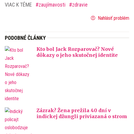
VIAC K TÉME
zaujímavosti
zdravie
Nahlásiť problém
PODOBNÉ ČLÁNKY
Kto bol Jack Rozparovač? Nové
dôkazy o jeho skutočnej identite
Zázrak? Žena prežila 40 dní v
indickej džungli priviazaná o strom