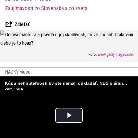
Zaujímavosti zo Slovenska a zo sveta
Zdieľať
Foto:
www.gettyimages.com
NAJKY video:
Kúpu nehnuteľnosti by ste nemali odkladať, NBS plánuje sprísniť pravidlá pri hypotékach
Zdroj: SITA
Play
Video