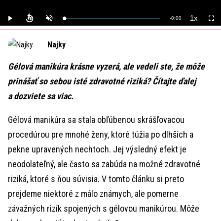
1x
Remaining
-
0:00
Loaded
:
Play
Unmute
Playback
Full
0%
Rate
Time
Najky
Gélová manikúra krásne vyzerá, ale vedeli ste, že môže
prinášať so sebou isté zdravotné riziká? Čítajte ďalej
a dozviete sa viac.
Gélová manikúra sa stala obľúbenou skrášľovacou
procedúrou pre mnohé ženy, ktoré túžia po dlhších a
pekne upravených nechtoch. Jej výsledný efekt je
neodolateľný, ale často sa zabúda na možné zdravotné
riziká, ktoré s ňou súvisia. V tomto článku si preto
prejdeme niektoré z málo známych, ale pomerne
závažných rizík spojených s gélovou manikúrou. Môže