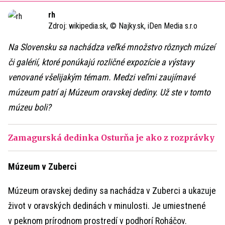
Time
rh
Zdroj:
wikipedia.sk, © Najky.sk, iDen Media s.r.o
Na Slovensku sa nachádza veľké množstvo rôznych múzeí
či galérií, ktoré ponúkajú rozličné expozície a výstavy
venované všelijakým témam. Medzi veľmi zaujímavé
múzeum patrí aj Múzeum oravskej dediny. Už ste v tomto
múzeu boli?
Zamagurská dedinka Osturňa je ako z rozprávky
Múzeum v Zuberci
Múzeum oravskej dediny sa nachádza v Zuberci a ukazuje
život v oravských dedinách v minulosti. Je umiestnené
v peknom prírodnom prostredí v podhorí Roháčov.