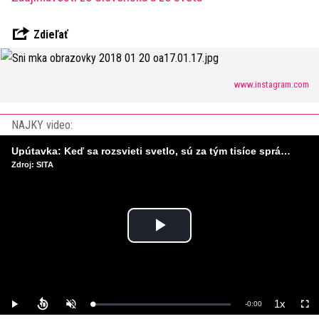
Zdieľať
www.instagram.com
NAJKY video:
Upútavka: Keď sa rozsvieti svetlo, sú za tým tisíce správnych rozhodnutí. Ako vzniká infraštruktúra, ktorú nevnímame?
Zdroj: SITA
Play
Video
1x
Remaining
-
0:00
Loaded
:
Play
Unmute
Playback
Full
0%
Rate