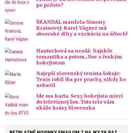
po prílete?
ŠKANDÁL manžela Simony
Krainovej: Karel Vágner má
obrovské dlhy a exekúcia na účtoch!
Hantuchová sa nezdá: Najskôr
romantika a potom...Noc s českým
hokejistom
Najepší slovenský tenista šokuje:
Tenis robil iba pre prachy, nikdy ho
nebavil
Ide mu karta. Sexy hokejista mieri
do televíznej šou. Toto telo vám
ukáže krásy Slovenska
BEZPLATNÉ NOVINKY EMAILOM Z NAJKY.SK RAZ