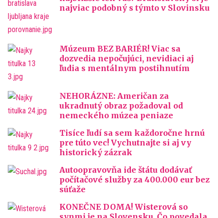
najviac podobný s týmto v Slovinsku
Múzeum BEZ BARIÉR! Viac sa
dozvedia nepočujúci, nevidiaci aj
ľudia s mentálnym postihnutím
NEHORÁZNE: Američan za
ukradnutý obraz požadoval od
nemeckého múzea peniaze
Tisíce ľudí sa sem každoročne hrnú
pre túto vec! Vychutnajte si aj vy
historický zázrak
Autoopravovňa ide štátu dodávať
počítačové služby za 400.000 eur bez
súťaže
KONEČNE DOMA! Wisterová so
synmi je na Slovensku. Čo povedala