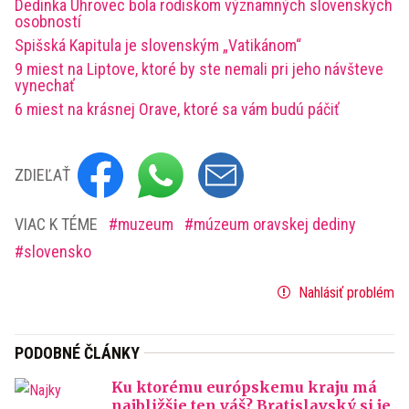
Dedinka Uhrovec bola rodiskom významných slovenských
osobností
Spišská Kapitula je slovenským „Vatikánom“
9 miest na Liptove, ktoré by ste nemali pri jeho návšteve
vynechať
6 miest na krásnej Orave, ktoré sa vám budú páčiť
ZDIEĽAŤ
VIAC K TÉME
muzeum
múzeum oravskej dediny
slovensko
Nahlásiť problém
PODOBNÉ ČLÁNKY
Ku ktorému európskemu kraju má
najbližšie ten váš? Bratislavský si je