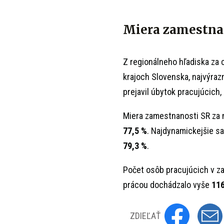
Miera zamestna
Z regionálneho hľadiska za c
krajoch Slovenska, najvýrazn
prejavil úbytok pracujúcich,
Miera zamestnanosti SR za 
77,5 %
. Najdynamickejšie sa
79,3 %
.
Počet osôb pracujúcich v za
prácou dochádzalo vyše
116
ZDIEĽAŤ