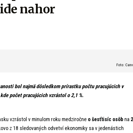
 ide nahor
Foto: Can
anosti bol najmä dôsledkom prírastku počtu pracujúcich v
 kde počet pracujúcich vzrástol o 2,1 %.
nsku vzrástol v minulom roku medziročne
o šesťtisíc osôb
na
lkovo z 18 sledovaných odvetví ekonomiky sa v jedenástich