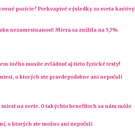
covné pozície? Prekvapivé výsledky zo sveta kariéry
ízku nezamestnanosť: Miera sa znížila na 5,7%
em iného musíte zvládnuť aj tieto fyzické testy!
miest, o ktorých ste pravdepodobne ani nepočuli
 miest na svete. O takýchto benefitoch sa nám môže
í, o ktorých ste možno ani nepočuli