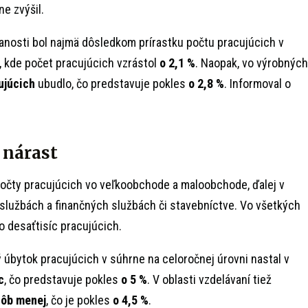
e zvýšil.
anosti bol najmä dôsledkom prírastku počtu pracujúcich v
, kde počet pracujúcich vzrástol
o 2,1 %
. Naopak, vo výrobných
ujúcich
ubudlo, čo predstavuje pokles
o 2,8 %
. Informoval o
 nárast
počty pracujúcich vo veľkoobchode a maloobchode, ďalej v
službách a finančných službách či stavebníctve. Vo všetkých
o desaťtisíc pracujúcich.
 úbytok pracujúcich v súhrne na celoročnej úrovni nastal v
c
, čo predstavuje pokles
o 5 %
. V oblasti vzdelávaní tiež
sôb menej
, čo je pokles
o 4,5 %
.