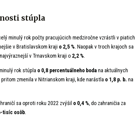
nosti stúpla
elý minulý rok počty pracujúcich medziročne vzrástli v piatich
ejšie v Bratislavskom kraji
o 2,5 %
. Naopak v troch krajoch sa
 najvýraznejší v Trnavskom kraji o
2,2 %
.
minulý rok stúpla
o 0,8 percentuálneho boda
na aktuálnych
 pritom zmenila v Nitrianskom kraji, kde narástla
o 1,8 p. b.
na
hraničí sa oproti roku 2022 zvýšil
o 0,4 %
, do zahraničia za
-tisíc osôb
.