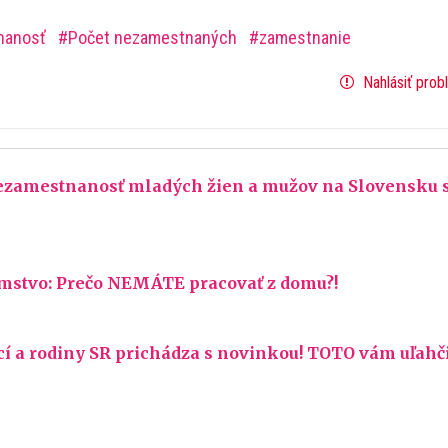
nanosť
Počet nezamestnaných
zamestnanie
Nahlásiť prob
Nezamestnanosť mladých žien a mužov na Slovensku 
omstvo: Prečo NEMÁTE pracovať z domu?!
cí a rodiny SR prichádza s novinkou! TOTO vám uľahč