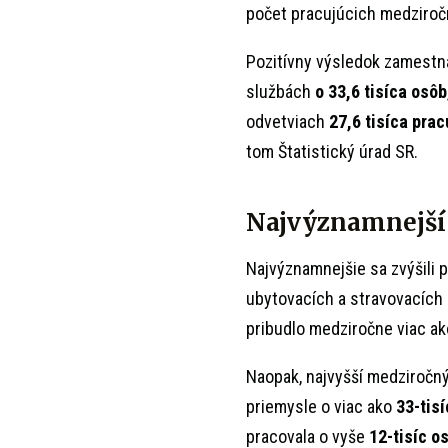
počet pracujúcich medziročn
Pozitívny výsledok zamestn
službách
o 33,6 tisíca osôb
odvetviach
27,6 tisíca prac
tom Štatistický úrad SR.
Najvýznamnejší
Najvýznamnejšie sa zvýšili 
ubytovacích a stravovacích 
pribudlo medziročne viac ak
Naopak, najvyšší medziročný
priemysle o viac ako
33-tisí
pracovala o vyše
12-tisíc o