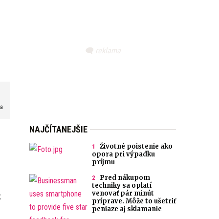
va
NAJČÍTANEJŠIE
Životné poistenie ako
opora pri výpadku
príjmu
Pred nákupom
techniky sa oplatí
venovať pár minút
2
príprave. Môže to ušetriť
peniaze aj sklamanie