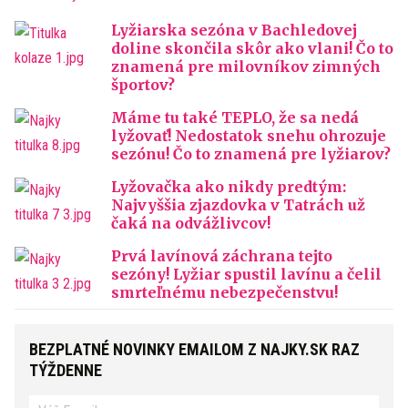
Lyžiarska sezóna v Bachledovej
doline skončila skôr ako vlani! Čo to
znamená pre milovníkov zimných
športov?
Máme tu také TEPLO, že sa nedá
lyžovať! Nedostatok snehu ohrozuje
sezónu! Čo to znamená pre lyžiarov?
Lyžovačka ako nikdy predtým:
Najvyššia zjazdovka v Tatrách už
čaká na odvážlivcov!
Prvá lavínová záchrana tejto
sezóny! Lyžiar spustil lavínu a čelil
smrteľnému nebezpečenstvu!
BEZPLATNÉ NOVINKY EMAILOM Z NAJKY.SK RAZ
TÝŽDENNE