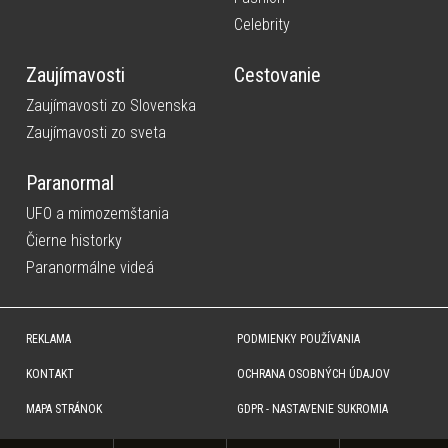
Celebrity
Zaujímavosti
Cestovanie
Zaujímavosti zo Slovenska
Zaujímavosti zo sveta
Paranormal
UFO a mimozemštania
Čierne historky
Paranormálne videá
REKLAMA
PODMIENKY POUŽÍVANIA
KONTAKT
OCHRANA OSOBNÝCH ÚDAJOV
MAPA STRÁNOK
GDPR - NASTAVENIE SUKROMIA
Copyright © SITA Slovenská tlačová agentúra a.s. Všetky práva vyhradené. Vyhradzujeme si právo udeľovať