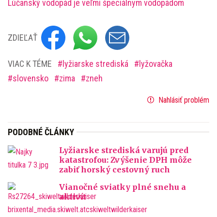
Lúčanský vodopád je veľmi špeciálnym vodopádom
ZDIEĽAŤ
VIAC K TÉME
lyžiarske strediská
lyžovačka
slovensko
zima
zneh
Nahlásiť problém
PODOBNÉ ČLÁNKY
Lyžiarske strediská varujú pred
katastrofou: Zvýšenie DPH môže
zabiť horský cestovný ruch
Vianočné sviatky plné snehu a
aktivít