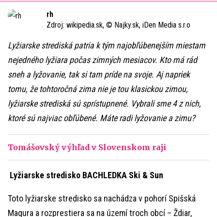
Time
rh
Zdroj:
wikipedia.sk, © Najky.sk, iDen Media s.r.o
Lyžiarske strediská patria k tým najobľúbenejším miestam
nejedného lyžiara počas zimných mesiacov. Kto má rád
sneh a lyžovanie, tak si tam príde na svoje. Aj napriek
tomu, že tohtoročná zima nie je tou klasickou zimou,
lyžiarske strediská sú sprístupnené. Vybrali sme 4 z nich,
ktoré sú najviac obľúbené. Máte radi lyžovanie a zimu?
Tomášovský výhľad v Slovenskom raji
Lyžiarske stredisko BACHLEDKA Ski & Sun
Toto lyžiarske stredisko sa nachádza v pohorí Spišská
Magura a rozprestiera sa na území troch obcí – Ždiar,