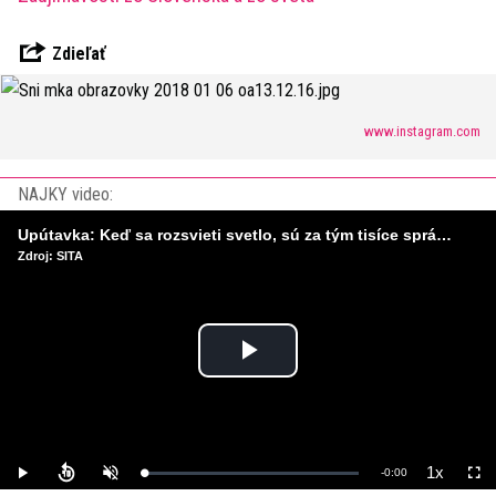
Zdieľať
www.instagram.com
NAJKY video:
Upútavka: Keď sa rozsvieti svetlo, sú za tým tisíce správnych rozhodnutí. Ako vzniká infraštruktúra, ktorú nevnímame?
Zdroj: SITA
Play
Video
1x
Remaining
-
0:00
Loaded
:
Play
Unmute
Playback
Full
0%
Rate