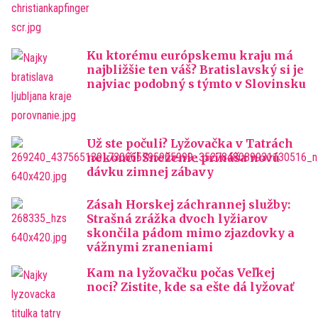
Ku ktorému európskemu kraju má
najbližšie ten váš? Bratislavský si je
najviac podobný s týmto v Slovinsku
Už ste počuli? Lyžovačka v Tatrách
nekončí! Sneženie prináša novú
dávku zimnej zábavy
Zásah Horskej záchrannej služby:
Strašná zrážka dvoch lyžiarov
skončila pádom mimo zjazdovky a
vážnymi zraneniami
Kam na lyžovačku počas Veľkej
noci? Zistite, kde sa ešte dá lyžovať