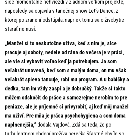
síce momentálne nehviezdi v žiadnom veľkom projekte,
naposledy sa objavila v tanečnej show Let’s Dance, z
ktorej po zranení odstúpila, napriek tomu sa o živobytie
starať nemusí.
„Manžel si to neskutočne užíva, keď s ním je, síce
pracuje aj soboty, nedele od rána do večera je v práci,
ale vie si vybaviť voľno keď ja potrebujem. Ja som
veľakrát unavená, keď som s malým doma, on mu však
veľakrát spieva tancuje, robí mu program. A u babičky a
dedka, tam im vždy zaspí a je dobručký. Takže si takto
môžem odskočiť do práce a samozrejme nerobím to pre
peniaze, ale je príjemné si privyrobiť, aj keď môj manžel
ma uživí. Pre mňa je práca psychohygiena a som doma
naplnenejšia,“
dodala Vajdová. Zdá sa teda, že po
turbulentnom období prežíva herečka šťastné chvíle so