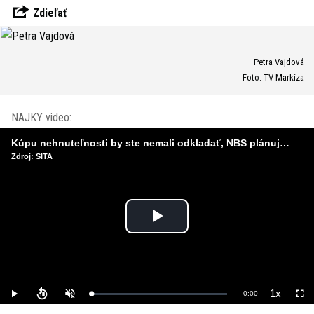
Zdieľať
Petra Vajdová
Foto: TV Markíza
NAJKY video:
Kúpu nehnuteľnosti by ste nemali odkladať, NBS plánuje sprísniť pravidlá pri hypotékach
Zdroj: SITA
Play
Video
1x
Remaining
-
0:00
Loaded
:
Play
Unmute
Playback
Full
0%
Rate