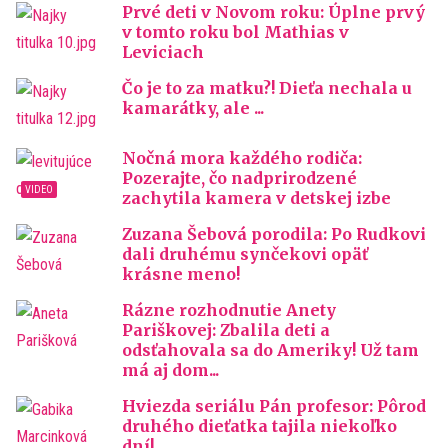
Prvé deti v Novom roku: Úplne prvý
v tomto roku bol Mathias v
Leviciach
Čo je to za matku?! Dieťa nechala u
kamarátky, ale ...
Nočná mora každého rodiča:
Pozerajte, čo nadprirodzené
zachytila kamera v detskej izbe
Zuzana Šebová porodila: Po Rudkovi
dali druhému synčekovi opäť
krásne meno!
Rázne rozhodnutie Anety
Pariškovej: Zbalila deti a
odsťahovala sa do Ameriky! Už tam
má aj dom...
Hviezda seriálu Pán profesor: Pôrod
druhého dieťatka tajila niekoľko
dní!