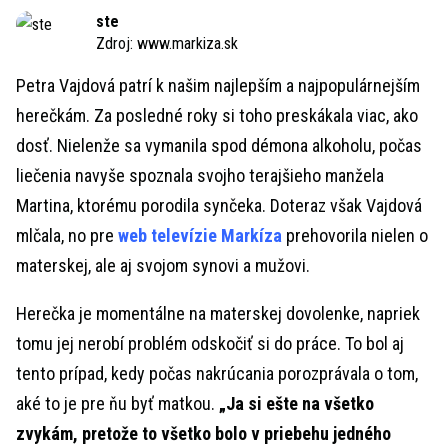
Time
ste
Zdroj:
www.markiza.sk
Petra Vajdová patrí k našim najlepším a najpopulárnejším
herečkám. Za posledné roky si toho preskákala viac, ako
dosť. Nielenže sa vymanila spod démona alkoholu, počas
liečenia navyše spoznala svojho terajšieho manžela
Martina, ktorému porodila synčeka. Doteraz však Vajdová
mlčala, no pre
web televízie Markíza
prehovorila nielen o
materskej, ale aj svojom synovi a mužovi.
Herečka je momentálne na materskej dovolenke, napriek
tomu jej nerobí problém odskočiť si do práce. To bol aj
tento prípad, kedy počas nakrúcania porozprávala o tom,
aké to je pre ňu byť matkou.
„Ja si ešte na všetko
zvykám, pretože to všetko bolo v priebehu jedného