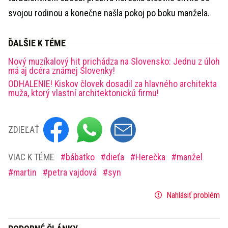
svojou rodinou a konečne našla pokoj po boku manžela.
ĎALŠIE K TÉME
Nový muzíkalový hit prichádza na Slovensko: Jednu z úloh
má aj dcéra známej Slovenky!
ODHALENIE! Kiskov človek dosadil za hlavného architekta
muža, ktorý vlastní architektonickú firmu!
ZDIEĽAŤ
VIAC K TÉME
bábätko
dieťa
Herečka
manžel
martin
petra vajdová
syn
Nahlásiť problém