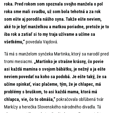
roka. Pred rokom som spoznala svojho manžela o pol
roka sme mali svadbu, už som bola tehotná a za rok
som ešte aj porodila nášho syna. Takže ešte neviem,
aké to je byť manželkou a matkou poriadne, pretože je to
iba rok a zatiaľ si to my traja užívame a učíme sa
všetkému,“
povedala Vajdová.
Tá má s manželom synčeka Martinka, ktorý sa narodil pred
tromi mesiacmi.
„Martinko je strašne krásny, čo povie
asi každá mamina o svojom bábätku, je nežný a ja ešte
neviem povedať na koho sa podobá. Je ešte taký, že sa
učíme spinkať, viac plačeme, tým, že je chlapec, má
problémy s bruškom, to asi každá mama, ktorá má
chlapca, vie, čo to obnáša,“
pokračovala obľúbená tvár
Markízy a herečka Slovenského národného divadla. Tá