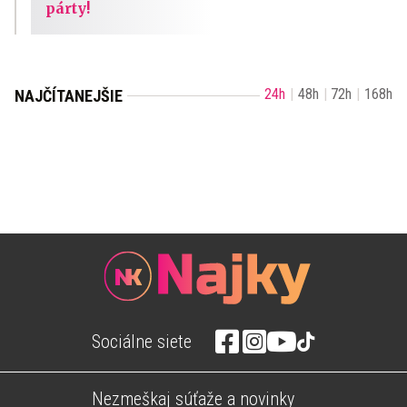
párty!
24h
48h
72h
168h
NAJČÍTANEJŠIE
Sociálne siete
Nezmeškaj súťaže a novinky