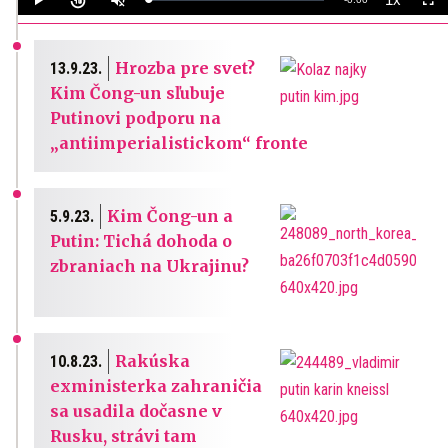
Loaded
:
Play
Unmute
Playback
Full
0%
Rate
Time
Hrozba pre svet?
13.9.23.
Kim Čong-un sľubuje
Putinovi podporu na
„antiimperialistickom“ fronte
Kim Čong-un a
5.9.23.
Putin: Tichá dohoda o
zbraniach na Ukrajinu?
Rakúska
10.8.23.
exministerka zahraničia
sa usadila dočasne v
Rusku, strávi tam