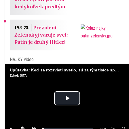
kedykoľvek predtým
Prezident
19.9.23.
Zelenskyj varuje svet:
Putin je druhý Hitler!
NAJKY video:
Upútavka: Keď sa rozsvieti svetlo, sú za tým tisíce správnych rozhodnutí. Ako vzniká infraštruktúra, ktorú nevnímame?
Zdroj: SITA
Play
Video
1x
Remaining
-
0:00