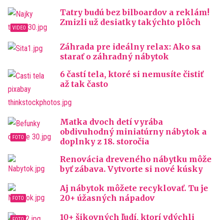
Tatry budú bez bilboardov a reklám!
Zmizli už desiatky takýchto plôch
Záhrada pre ideálny relax: Ako sa
starať o záhradný nábytok
6 častí tela, ktoré si nemusíte čistiť
až tak často
Matka dvoch detí vyrába
obdivuhodný miniatúrny nábytok a
doplnky z 18. storočia
Renovácia dreveného nábytku môže
byť zábava. Vytvorte si nové kúsky
Aj nábytok môžete recyklovať. Tu je
20+ úžasných nápadov
10+ šikovných ľudí, ktorí vdýchli