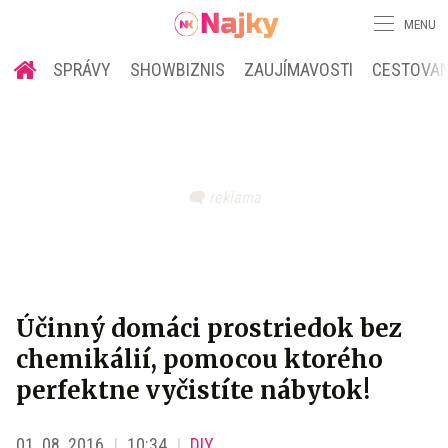
MENU
SPRÁVY
SHOWBIZNIS
ZAUJÍMAVOSTI
CESTOVAN
Účinný domáci prostriedok bez
chemikálií, pomocou ktorého
perfektne vyčistíte nábytok!
01. 08. 2016
10:34
DIY