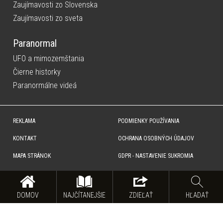
Zaujímavosti zo Slovenska
Zaujímavosti zo sveta
Paranormal
UFO a mimozemštania
Čierne historky
Paranormálne videá
REKLAMA
PODMIENKY POUŽÍVANIA
KONTAKT
OCHRANA OSOBNÝCH ÚDAJOV
MAPA STRÁNOK
GDPR - NASTAVENIE SUKROMIA
Copyright © SITA Slovenská tlačová agentúra a.s. Všetky práva vyhradené. Vyhradzujeme si právo udeľovať
súhlas na rozmnožovanie, šírenie a na verejný prenos obsahu. Na tejto stránke môžu byť umiestnené reklamné
odkazy, alebo reklamné produkty.
DOMOV
NAJČÍTANEJŠIE
ZDIEĽAŤ
HĽADAŤ