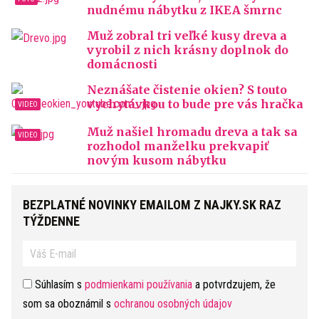
nudnému nábytku z IKEA šmrnc
Muž zobral tri veľké kusy dreva a
vyrobil z nich krásny doplnok do
domácnosti
Neznášate čistenie okien? S touto
vychytávkou to bude pre vás hračka
Muž našiel hromadu dreva a tak sa
rozhodol manželku prekvapiť
novým kusom nábytku
BEZPLATNÉ NOVINKY EMAILOM Z NAJKY.SK RAZ
TÝŽDENNE
Súhlasím s
podmienkami používania
a potvrdzujem, že
som sa oboznámil s
ochranou osobných údajov