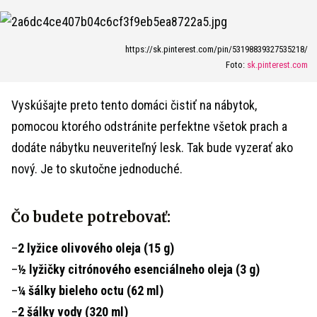
https://sk.pinterest.com/pin/53198839327535218/
Foto:
sk.pinterest.com
Vyskúšajte preto tento domáci čistiť na nábytok,
pomocou ktorého odstránite perfektne všetok prach a
dodáte nábytku neuveriteľný lesk. Tak bude vyzerať ako
nový. Je to skutočne jednoduché.
Čo budete potrebovať:
–
2 lyžice olivového oleja (15 g)
–
½ lyžičky citrónového esenciálneho oleja (3 g)
–
¼ šálky bieleho octu (62 ml)
–
2 šálky vody (320 ml)