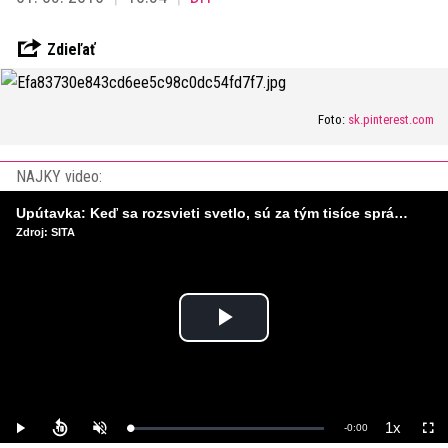
Zdieľať
Foto:
sk.pinterest.com
NAJKY video:
Upútavka: Keď sa rozsvieti svetlo, sú za tým tisíce správnych rozhodnutí. Ako vzniká infraštruktúra, ktorú nevnímame?
Zdroj: SITA
Play
Video
1x
Remaining
-
0:00
Loaded
:
Play
Unmute
Playback
Full
0%
Rate