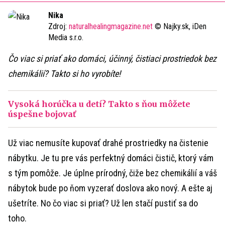
Time
Nika
Zdroj:
naturalhealingmagazine.net
© Najky.sk, iDen
Media s.r.o.
Čo viac si priať ako domáci, účinný, čistiaci prostriedok bez
chemikálií? Takto si ho vyrobíte!
Vysoká horúčka u detí? Takto s ňou môžete
úspešne bojovať
Už viac nemusíte kupovať drahé prostriedky na čistenie
nábytku. Je tu pre vás perfektný domáci čistič, ktorý vám
s tým pomôže. Je úplne prírodný, čiže bez chemikálií a váš
nábytok bude po ňom vyzerať doslova ako nový. A ešte aj
ušetríte. No čo viac si priať? Už len stačí pustiť sa do
toho.