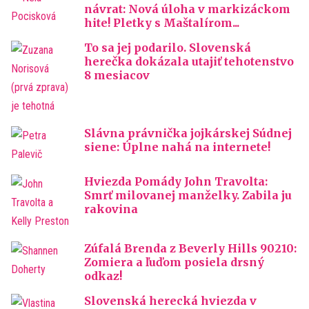
návrat: Nová úloha v markizáckom
hite! Pletky s Maštalírom...
To sa jej podarilo. Slovenská
herečka dokázala utajiť tehotenstvo
8 mesiacov
Slávna právnička jojkárskej Súdnej
siene: Úplne nahá na internete!
Hviezda Pomády John Travolta:
Smrť milovanej manželky. Zabila ju
rakovina
Zúfalá Brenda z Beverly Hills 90210:
Zomiera a ľuďom posiela drsný
odkaz!
Slovenská herecká hviezda v