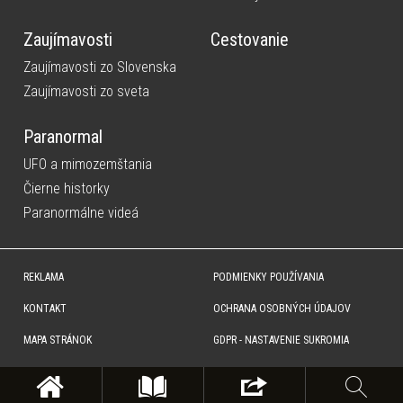
Zaujímavosti
Cestovanie
Zaujímavosti zo Slovenska
Zaujímavosti zo sveta
Paranormal
UFO a mimozemštania
Čierne historky
Paranormálne videá
REKLAMA
PODMIENKY POUŽÍVANIA
KONTAKT
OCHRANA OSOBNÝCH ÚDAJOV
MAPA STRÁNOK
GDPR - NASTAVENIE SUKROMIA
Copyright © SITA Slovenská tlačová agentúra a.s. Všetky práva vyhradené. Vyhradzujeme si právo udeľovať
súhlas na rozmnožovanie, šírenie a na verejný prenos obsahu. Na tejto stránke môžu byť umiestnené reklamné