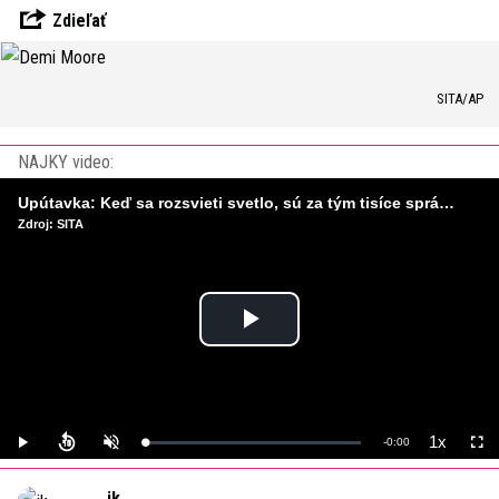
Zdieľať
SITA/AP
NAJKY video:
Upútavka: Keď sa rozsvieti svetlo, sú za tým tisíce správnych rozhodnutí. Ako vzniká infraštruktúra, ktorú nevnímame?
Zdroj: SITA
Play
Video
1x
Remaining
-
0:00
Loaded
:
Play
Unmute
Playback
Full
0%
Rate
Time
jk