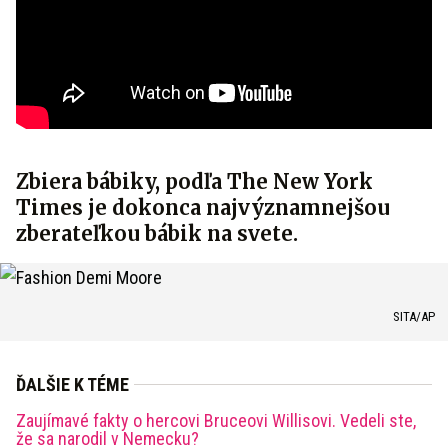
Zbiera bábiky, podľa The New York
Times je dokonca najvýznamnejšou
zberateľkou bábik na svete.
SITA/AP
ĎALŠIE K TÉME
Zaujímavé fakty o hercovi Bruceovi Willisovi. Vedeli ste,
že sa narodil v Nemecku?