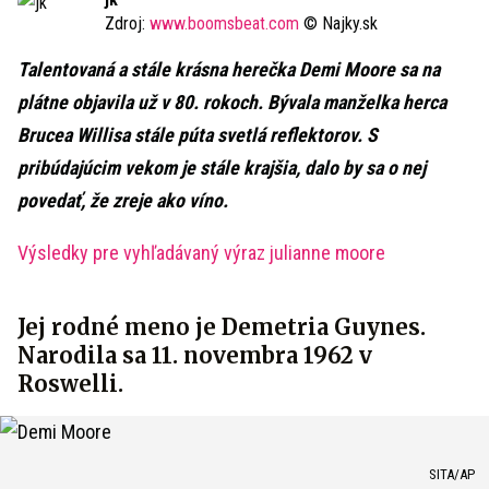
Zdroj:
www.boomsbeat.com
© Najky.sk
Talentovaná a stále krásna herečka Demi Moore sa na
plátne objavila už v 80. rokoch. Bývala manželka herca
Brucea Willisa stále púta svetlá reflektorov. S
pribúdajúcim vekom je stále krajšia, dalo by sa o nej
povedať, že zreje ako víno.
Výsledky pre vyhľadávaný výraz julianne moore
Jej rodné meno je Demetria Guynes.
Narodila sa 11. novembra 1962 v
Roswelli.
SITA/AP