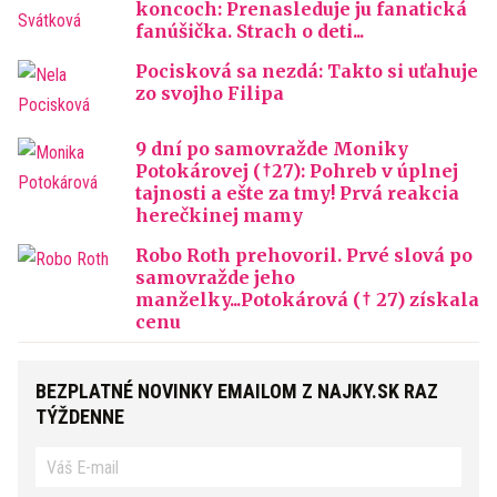
koncoch: Prenasleduje ju fanatická
fanúšička. Strach o deti...
Pocisková sa nezdá: Takto si uťahuje
zo svojho Filipa
9 dní po samovražde Moniky
Potokárovej (†27): Pohreb v úplnej
tajnosti a ešte za tmy! Prvá reakcia
herečkinej mamy
Robo Roth prehovoril. Prvé slová po
samovražde jeho
manželky...Potokárová († 27) získala
cenu
BEZPLATNÉ NOVINKY EMAILOM Z NAJKY.SK RAZ
TÝŽDENNE