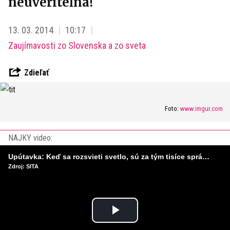
neuveriteľná!
13. 03. 2014
10:17
Zaujímavosti zo Slovenska a zo sveta
Zdieľať
Foto:
www.imgur.com
NAJKY video:
Upútavka: Keď sa rozsvieti svetlo, sú za tým tisíce správnych rozhodnutí. Ako vzniká infraštruktúra, ktorú nevnímame?
Zdroj: SITA
Play