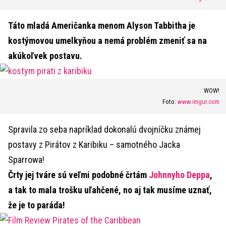
Táto mladá Američanka menom Alyson Tabbitha je
kostýmovou umelkyňou a nemá problém zmeniť sa na
akúkoľvek postavu.
WOW!
Foto:
www.imgur.com
Spravila zo seba napríklad dokonalú dvojníčku známej
postavy z Pirátov z Karibiku – samotného Jacka
Sparrowa!
Črty jej tváre sú veľmi podobné črtám
Johnnyho Deppa
,
a tak to mala trošku uľahčené, no aj tak musíme uznať,
že je to paráda!