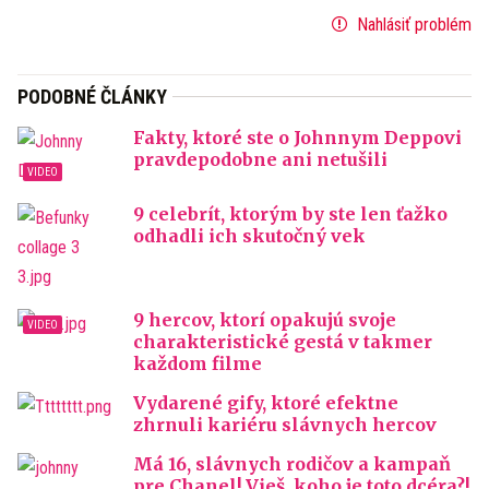
Nahlásiť problém
PODOBNÉ ČLÁNKY
Fakty, ktoré ste o Johnnym Deppovi
pravdepodobne ani netušili
9 celebrít, ktorým by ste len ťažko
odhadli ich skutočný vek
9 hercov, ktorí opakujú svoje
charakteristické gestá v takmer
každom filme
Vydarené gify, ktoré efektne
zhrnuli kariéru slávnych hercov
Má 16, slávnych rodičov a kampaň
pre Chanel! Vieš, koho je toto dcéra?!