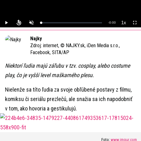
Video
1x
Remaining
-
0:00
Loaded
:
Play
Unmute
Playback
Full
0%
Rate
Time
Najky
Zdroj:
internet, © NAJKY.sk, iDen Media s.r.o.,
Facebook, SITA/AP
Niektorí ľudia majú záľubu v tzv. cosplay, alebo costume
play, čo je vyšší level maškarného plesu.
Nielenže sa títo ľudia za svoje obľúbené postavy z filmu,
komiksu či seriálu prezlečú, ale snažia sa ich napodobniť
v tom, ako hovoria a gestikulujú.
Foto:
www.imgur.com