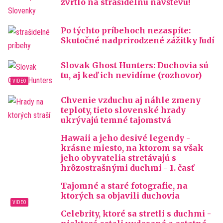
zvrtlo na strašidelnú návštevu!
Po týchto príbehoch nezaspíte:
Skutočné nadprirodzené zážitky ľudí
Slovak Ghost Hunters: Duchovia sú
tu, aj keď ich nevidíme (rozhovor)
Chvenie vzduchu aj náhle zmeny
teploty, tieto slovenské hrady
ukrývajú temné tajomstvá
Hawaii a jeho desivé legendy -
krásne miesto, na ktorom sa však
jeho obyvatelia stretávajú s
hrôzostrašnými duchmi - 1. časť
Tajomné a staré fotografie, na
ktorých sa objavili duchovia
Celebrity, ktoré sa stretli s duchmi -