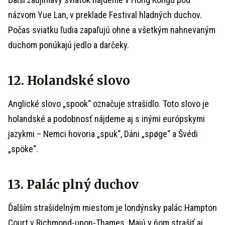
názvom
Yue Lan, v preklade Festival hladných duchov.
Počas sviatku ľudia zapaľujú ohne a všetkým nahnevaným
duchom ponúkajú jedlo a darčeky.
12. Holandské slovo
Anglické slovo „spook“ označuje strašidlo. Toto slovo je
holandské a podobnosť nájdeme aj s inými európskymi
jazykmi – Nemci hovoria „spuk“, Dáni „
spøge“ a Švédi
„spöke“.
13. Palác plný duchov
Ďalším strašidelným miestom je londýnsky palác
Hampton
Court v Richmond-upon-Thames. Majú v ňom strašiť aj