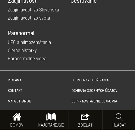
Zaujímavosti
Cestovanie
Zaujímavosti zo Slovenska
Zaujímavosti zo sveta
Paranormal
UFO a mimozemštania
Čierne historky
Paranormálne videá
REKLAMA
PODMIENKY POUŽÍVANIA
KONTAKT
OCHRANA OSOBNÝCH ÚDAJOV
MAPA STRÁNOK
GDPR - NASTAVENIE SUKROMIA
Copyright © SITA Slovenská tlačová agentúra a.s. Všetky práva vyhradené. Vyhradzujeme si právo udeľovať
súhlas na rozmnožovanie, šírenie a na verejný prenos obsahu. Na tejto stránke môžu byť umiestnené reklamné
odkazy, alebo reklamné produkty.
DOMOV
NAJČÍTANEJŠIE
ZDIEĽAŤ
HĽADAŤ