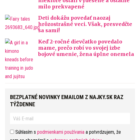
niektoré ostali vydesené a ostatné
milo prekvapené
Deti dokážu povedať naozaj
hrôzostrašné veci. Však, presvedčte
sa sami!
Keď 2-ročné dievčatko povedalo
mame, prečo robí vo svojej izbe
bojové umenie, žena úplne onemela
BEZPLATNÉ NOVINKY EMAILOM Z NAJKY.SK RAZ
TÝŽDENNE
Súhlasím s
podmienkami používania
a potvrdzujem, že