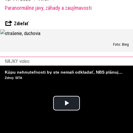
Paranormálne javy, záhady a zaujímavosti
Zdieľať
Foto: Bing
NAJKY video:
Kúpu nehnuteľnosti by ste nemali odkladať, NBS plánuje sprísniť pravidlá pri hypotékach
Zdroj: SITA
Play
Video