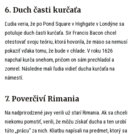
6. Duch časti kurčaťa
Ľudia veria, že po
Pond Square v Highgate v Londýne sa
potuluje duch časti kurčaťa. Sir Francis Bacon chcel
otestovať svoju teóriu, ktorá hovorila, že mäso sa nemusí
pokaziť vďaka tomu, že bude v chlade. V roku 1626
napchal kurča snehom, pričom on sám prechladol a
zomrel. Následne mali ľudia vidieť ducha kurčaťa na
námestí.
7. Poverčiví Rimania
Na nadprirodzené javy verili už starí Rimania. Ak sa chceli
niekomu pomstiť, verili, že môžu získať ducha a ten urobí
túto „prácu“ za nich. Kliatbu napísali na predmet, ktorý sa