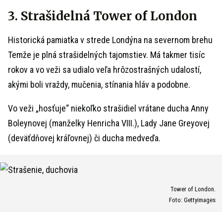
3. Strašidelná Tower of London
Historická pamiatka v strede Londýna na severnom brehu
Temže je plná strašidelných tajomstiev. Má takmer tisíc
rokov a vo veži sa udialo veľa hrôzostrašných udalostí,
akými boli vraždy, mučenia, stínania hláv a podobne.
Vo veži „hosťuje“ niekoľko strašidiel vrátane ducha Anny
Boleynovej (manželky Henricha VIII.), Lady Jane Greyovej
(deväťdňovej kráľovnej) či ducha medveďa.
Tower of London.
Foto: Gettyimages