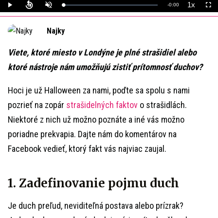
1x
Remaining
-
0:00
Loaded
:
Play
Unmute
Playback
Full
0%
Rate
Time
Najky
Viete, ktoré miesto v Londýne je plné strašidiel alebo
ktoré nástroje nám umožňujú zistiť prítomnosť duchov?
Hoci je už Halloween za nami, poďte sa spolu s nami
pozrieť na zopár
strašidelných faktov
o strašidlách.
Niektoré z nich už možno poznáte a iné vás možno
poriadne prekvapia. Dajte nám do komentárov na
Facebook vedieť, ktorý fakt vás najviac zaujal.
1. Zadefinovanie pojmu duch
Je duch preľud, neviditeľná postava alebo prízrak?