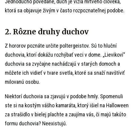
Jednoducho povedané, duch je vízia mŕtveho človeka,
ktorá sa objavuje živým v často rozpoznateľnej podobe.
2. Rôzne druhy duchov
Z hororov poznáte určite poltergeistov. Sú to hluční
duchovia, ktorí dokážu rozhýbať veci v dome. „Lievikoví“
duchovia sa zvyčajne nachádzajú v starých domoch a
môžete ich vidieť v tvare svetla, ktoré sa snaží navštíviť
milovanú osobu.
Niektorí duchovia sa zjavujú v podobe hmly. Spomenuli
ste si na kostým vášho kamaráta, ktorý išiel na Halloween
za strašidlo v bielej plachte a zaujíma vás, či majú takúto
formu duchovia? Neexistujú.