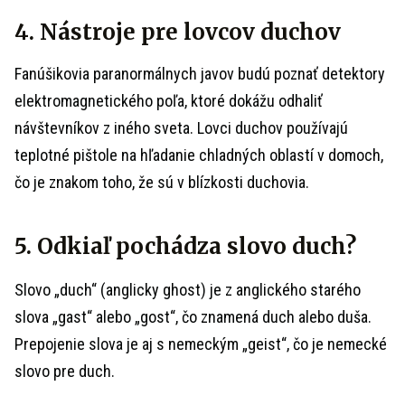
4. Nástroje pre lovcov duchov
Fanúšikovia paranormálnych javov budú poznať detektory
elektromagnetického poľa, ktoré dokážu odhaliť
návštevníkov z iného sveta. Lovci duchov používajú
teplotné pištole na hľadanie chladných oblastí v domoch,
čo je znakom toho, že sú v blízkosti duchovia.
5. Odkiaľ pochádza slovo duch?
Slovo „duch“ (anglicky ghost) je z anglického starého
slova „gast“ alebo „gost“, čo znamená duch alebo duša.
Prepojenie slova je aj s nemeckým „geist“, čo je nemecké
slovo pre duch.