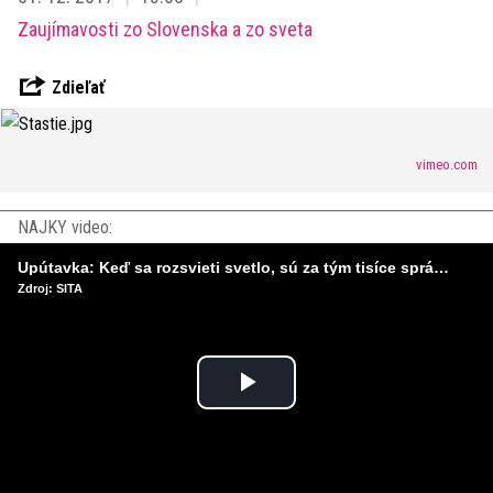
Zaujímavosti zo Slovenska a zo sveta
Zdieľať
vimeo.com
NAJKY video:
Upútavka: Keď sa rozsvieti svetlo, sú za tým tisíce správnych rozhodnutí. Ako vzniká infraštruktúra, ktorú nevnímame?
Zdroj: SITA
Play
Video