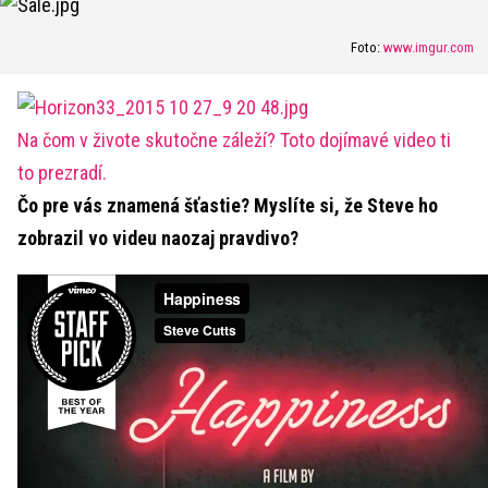
Foto:
www.imgur.com
Na čom v živote skutočne záleží? Toto dojímavé video ti
to prezradí.
Čo pre vás znamená šťastie? Myslíte si, že Steve ho
zobrazil vo videu naozaj pravdivo?