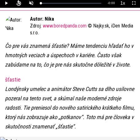
1x
Remaining
-
0:00
Loaded
:
Play
Unmute
Playback
Full
0%
Rate
Time
Autor: Nika
Zdroj:
www.boredpanda.com
© Najky.sk, iDen Media
s.r.o.
Čo pre vás znamená šťastie? Máme tendenciu hľadať ho v
hmotných veciach a úspechoch v kariére. Často však
zabúdame na to, čo je pre nás skutočne dôležité v živote.
šťastie
Londýnsky umelec a animátor Steve Cutts sa dlho usilovne
pozeral na tento svet, a skúmal naše moderné zdroje
radosti. Tie preniesol do nového satirického krátkeho filmu,
ktorý nás zobrazuje ako „potkanov“. Toto má pre človeka v
skutočnosti znamenať „šťastie“.