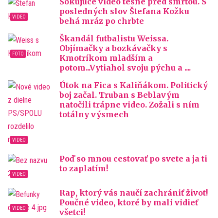
Šokujúce video tesne pred smrťou. S
posledných slov Štefana Kožku
behá mráz po chrbte
Škandál futbalistu Weissa.
Objímačky a bozkávačky s
Kmotríkom mladším a
potom...Vytiahol svoju pýchu a ....
Útok na Fica s Kaliňákom. Politický
boj začal. Truban s Beblavým
natočili trápne video. Zožali s ním
totálny výsmech
Poď so mnou cestovať po svete a ja ti
to zaplatím!
Rap, ktorý vás naučí zachrániť život!
Poučné video, ktoré by mali vidieť
všetci!