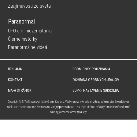
Zaujímavosti zo sveta
Paranormal
UFO a mimozemštania
Čierne historky
Paranormálne videá
REKLAMA
PODMIENKY POUŽÍVANIA
KONTAKT
OCHRANA OSOBNÝCH ÚDAJOV
MAPA STRÁNOK
GDPR - NASTAVENIE SUKROMIA
Copyright © SITA Slovenská tlačová agentúra a.s. Všetky práva vyhradené. Vyhradzujeme si právo udeľovať
súhlas na rozmnožovanie, šírenie a na verejný prenos obsahu. Na tejto stránke môžu byť umiestnené reklamné
odkazy, alebo reklamné produkty.