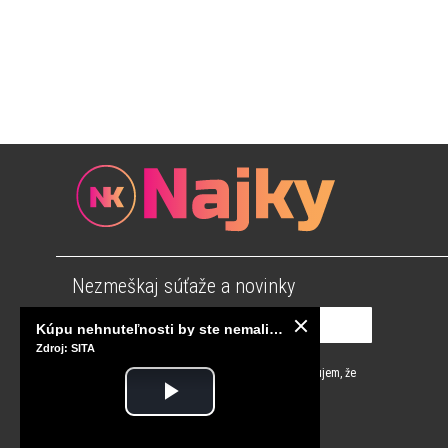
Nezmeškaj súťaže a novinky
Kúpu nehnuteľnosti by ste nemali odkladať, NBS plánuje sprísniť pravidlá pri hypotékach
Zdroj: SITA
Súhlasím s
podmienkami používania
a potvrdzujem, že
som sa oboznámil s
ochranou osobných údajov
Play
Prihlásiť sa na odber