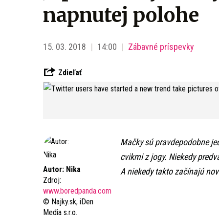
napnutej polohe
15. 03. 2018
14:00
Zábavné príspevky
Zdieľať
Mačky sú pravdepodobne jedno
cvikmi z jogy. Niekedy predv
Autor: Nika
A niekedy takto začínajú nov
Zdroj:
www.boredpanda.com
© Najky.sk, iDen
Media s.r.o.