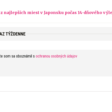
ií z najlepších miest v Japonsku počas 14-dňového výl
RAZ TÝŽDENNE
že som sa oboznámil s
ochranou osobných údajov