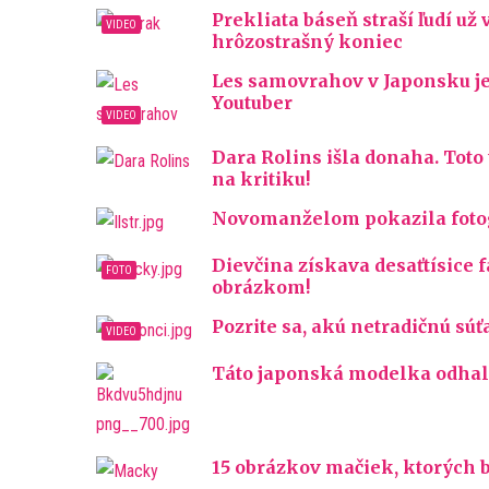
Prekliata báseň straší ľudí už 
hrôzostrašný koniec
Les samovrahov v Japonsku je
Youtuber
Dara Rolins išla donaha. Toto
na kritiku!
Novomanželom pokazila fotogr
Dievčina získava desaťtísice 
obrázkom!
Pozrite sa, akú netradičnú súťa
Táto japonská modelka odhali
15 obrázkov mačiek, ktorých 