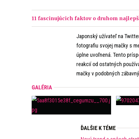
11 fascinujúcich faktov o druhom najlep
Japonský užívateľ na Twitte
fotografiu svojej mačky s m
úplne uvoľnená. Tento prísp
reakcií od ostatných používa
mačky v podobných zábavný
GALÉRIA
ĎALŠIE K TÉME