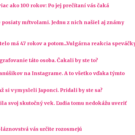
viac ako 100 rokov: Po jej prečítaní vás čaká
 posiaty mŕtvolami. Jednu z nich našiel aj známy
 telo má 47 rokov a potom...Vulgárna reakcia speváčk
afovanie táto osoba. Čakali by ste to?
fanúšikov na Instagrame. A to všetko vďaka týmto
ž si vymysleli Japonci. Pridali by ste sa?
la svoj skutočný vek. Ľudia tomu nedokážu uveriť
bláznovstvá vás určite rozosmejú