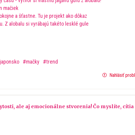
 času - vytvor si vlastnú jagavú guľu z alobalu!
en mačiek
kojne a šťastne. Tu je projekt ako dôkaz
 Z alobalu si vyrábajú takéto lesklé gule
japonsko
mačky
trend
Nahlásiť prob
osti, ale aj emocionálne stvorenia! Čo myslíte, cítia