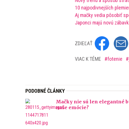
Nový trend a spôsob straty
10 najpodivnejších plemi
Aj mačky vedia pôsobiť spo
Japonci majú novú zábavku.
ZDIEĽAŤ
VIAC K TÉME
fotenie
PODOBNÉ ČLÁNKY
Mačky nie sú len elegantné byt
naše emócie?