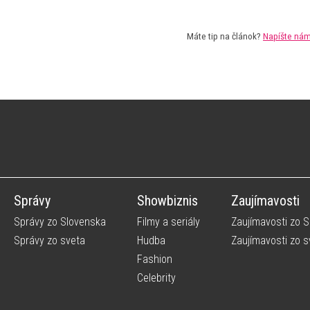
Máte tip na článok?
Napíšte ná
Správy
Showbiznis
Zaujímavosti
Správy zo Slovenska
Filmy a seriály
Zaujímavosti zo 
Správy zo sveta
Hudba
Zaujímavosti zo s
Fashion
Celebrity