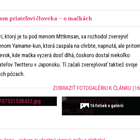
šom priateľovi človeka – o mačkách
ri, ktorý je tu pod menom Mttkmsan, sa rozhodol zverejniť
enom Yamame-kun, ktorá zaspala na chrbte, napnutá, ale prito
evok, kde mačka vyzerá dosť dlhá, čoskoro dostal niekoľko
teľov Twitteru v Japonsku. Tí začali zverejňovať taktiež svoje
ch pózach.
ZOBRAZIŤ FOTOGALÉRIU K ČLÁNKU (16
16 fotiek v galérii