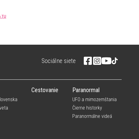
m TU
Sociálne siete
Cestovanie
Paranormal
Slovenska
UFO a mimozemštania
veta
Čierne historky
Paranormálne videá