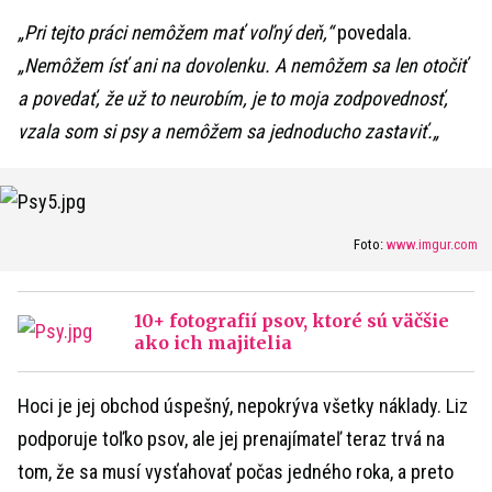
„Pri tejto práci nemôžem mať voľný deň,“
povedala.
„Nemôžem ísť ani na dovolenku. A nemôžem sa len otočiť
a povedať, že už to neurobím, je to moja zodpovednosť,
vzala som si psy a nemôžem sa jednoducho zastaviť.
„
Foto:
www.imgur.com
10+ fotografií psov, ktoré sú väčšie
ako ich majitelia
Hoci je jej obchod úspešný, nepokrýva všetky náklady. Liz
podporuje toľko psov, ale jej prenajímateľ teraz trvá na
tom, že sa musí vysťahovať počas jedného roka, a preto