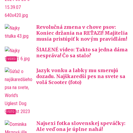
Revolučná zmena v chove psov:
Koniec držania na REŤAZI! Majitelia
musia pristúpiť k novým pravidlám!
ŠIALENÉ video: Takto sa jedna dáma
nespráva! Čo sa stalo?
Jazyk vonku a labky mu smerujú
dozadu. Najškaredší pes na svete sa
volá Scooter (foto)
Najsexi fotka slovenskej speváčky:
Ale veď ona je úplne nahá!