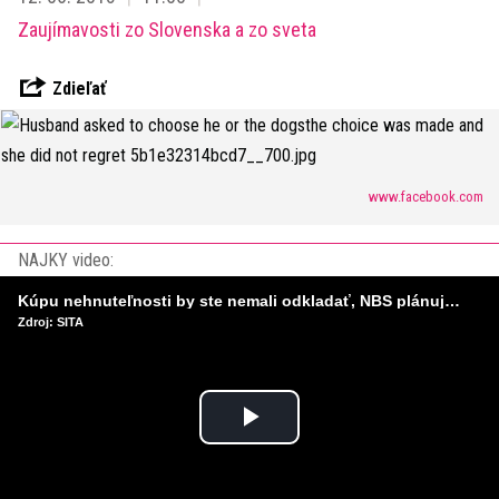
Zaujímavosti zo Slovenska a zo sveta
Zdieľať
www.facebook.com
NAJKY video:
Kúpu nehnuteľnosti by ste nemali odkladať, NBS plánuje sprísniť pravidlá pri hypotékach
Zdroj: SITA
Play
Video