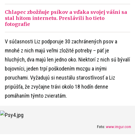
Chlapec zbožňuje psíkov a vďaka svojej vášni sa
stal hitom internetu. Preslávili ho tieto
fotografie
V súčasnosti Liz podporuje 30 zachránených psov a
mnohé z nich majú veľmi zložité potreby – päť je
hluchých, dva majú len jedno oko. Niektorí z nich sú bývalí
bojovníci, jeden trpí poškodením mozgu a inými
poruchami. Vyžadujú si neustálu starostlivosť a Liz
pripúšťa, že zvyčajne trávi okolo 18 hodín denne
pomáhaním týmto zvieratám.
Foto:
www.imgur.com