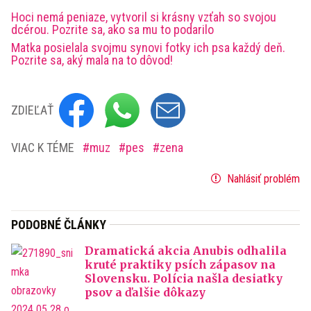
Hoci nemá peniaze, vytvoril si krásny vzťah so svojou
dcérou. Pozrite sa, ako sa mu to podarilo
Matka posielala svojmu synovi fotky ich psa každý deň.
Pozrite sa, aký mala na to dôvod!
ZDIEĽAŤ
VIAC K TÉME
muz
pes
zena
Nahlásiť problém
PODOBNÉ ČLÁNKY
Dramatická akcia Anubis odhalila
kruté praktiky psích zápasov na
Slovensku. Polícia našla desiatky
psov a ďalšie dôkazy