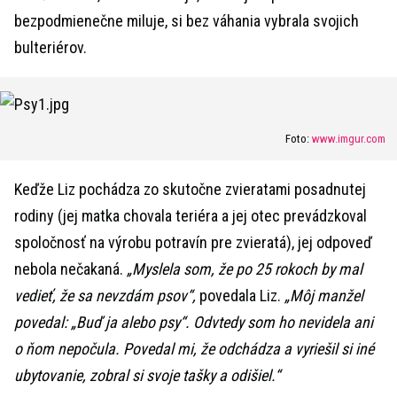
bezpodmienečne miluje, si bez váhania vybrala svojich
bulteriérov.
Foto:
www.imgur.com
Keďže Liz pochádza zo skutočne zvieratami posadnutej
rodiny (jej matka chovala teriéra a jej otec prevádzkoval
spoločnosť na výrobu potravín pre zvieratá), jej odpoveď
nebola nečakaná.
„Myslela som, že po 25 rokoch by mal
vedieť, že sa nevzdám psov“,
povedala Liz.
„Môj manžel
povedal: „Buď ja alebo psy“. Odvtedy som ho nevidela ani
o ňom nepočula. Povedal mi, že odchádza a vyriešil si iné
ubytovanie, zobral si svoje tašky a odišiel.“