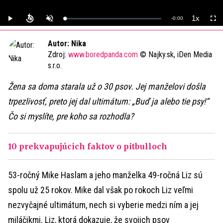
1x
Remaining
-
0:00
Loaded
:
Play
Unmute
Playback
Full
0%
Rate
Time
Autor: Nika
Zdroj:
www.boredpanda.com
© Najky.sk, iDen Media
s.r.o.
Žena sa doma starala už o 30 psov. Jej manželovi došla
trpezlivosť, preto jej dal ultimátum: „Buď ja alebo tie psy!“
Čo si myslíte, pre koho sa rozhodla?
10 prekvapujúcich faktov o pitbulloch
53-ročný Mike Haslam a jeho manželka 49-ročná Liz sú
spolu už 25 rokov. Mike dal však po rokoch Liz veľmi
nezvyčajné ultimátum, nech si vyberie medzi ním a jej
miláčikmi. Liz, ktorá dokazuje, že svojich psov