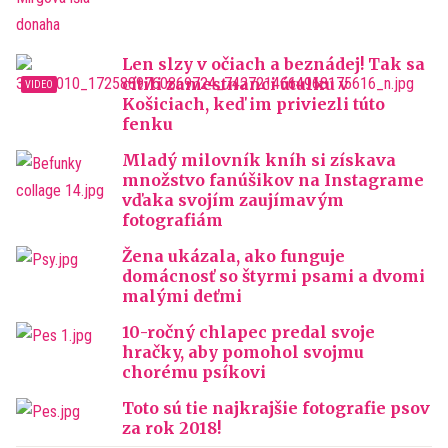
Len slzy v očiach a beznádej! Tak sa
cítili zamestnanci útulku v
Košiciach, keď im priviezli túto
fenku
Mladý milovník kníh si získava
množstvo fanúšikov na Instagrame
vďaka svojím zaujímavým
fotografiám
Žena ukázala, ako funguje
domácnosť so štyrmi psami a dvomi
malými deťmi
10-ročný chlapec predal svoje
hračky, aby pomohol svojmu
chorému psíkovi
Toto sú tie najkrajšie fotografie psov
za rok 2018!