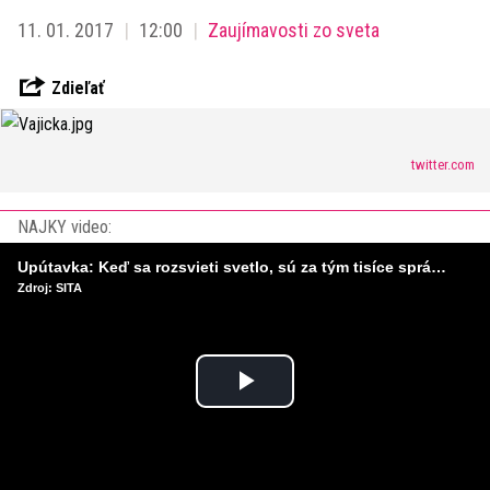
11. 01. 2017
12:00
Zaujímavosti zo sveta
Zdieľať
twitter.com
NAJKY video:
Upútavka: Keď sa rozsvieti svetlo, sú za tým tisíce správnych rozhodnutí. Ako vzniká infraštruktúra, ktorú nevnímame?
Zdroj: SITA
Play
Video