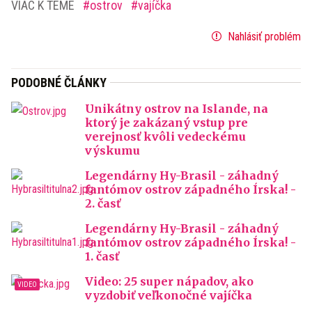
VIAC K TÉME
ostrov
vajíčka
Nahlásiť problém
PODOBNÉ ČLÁNKY
Unikátny ostrov na Islande, na
ktorý je zakázaný vstup pre
verejnosť kvôli vedeckému
výskumu
Legendárny Hy-Brasil - záhadný
fantómov ostrov západného Írska! -
2. časť
Legendárny Hy-Brasil - záhadný
fantómov ostrov západného Írska! -
1. časť
Video: 25 super nápadov, ako
vyzdobiť veľkonočné vajíčka