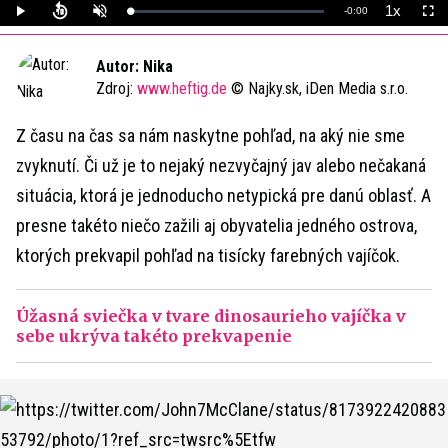
1x
Remaining
-
0:00
Loaded
:
Play
Unmute
Playback
Full
0%
Rate
Time
Autor: Nika
Zdroj:
www.heftig.de
© Najky.sk, iDen Media s.r.o.
Z času na čas sa nám naskytne pohľad, na aký nie sme
zvyknutí. Či už je to nejaký nezvyčajný jav alebo nečakaná
situácia, ktorá je jednoducho netypická pre danú oblasť. A
presne takéto niečo zažili aj obyvatelia jedného ostrova,
ktorých prekvapil pohľad na tisícky farebných vajíčok.
Úžasná sviečka v tvare dinosaurieho vajíčka v
sebe ukrýva takéto prekvapenie