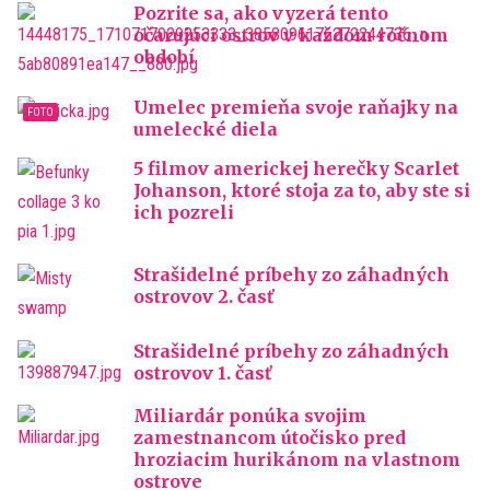
Pozrite sa, ako vyzerá tento
očarujúci ostrov v každom ročnom
období
Umelec premieňa svoje raňajky na
umelecké diela
5 filmov americkej herečky Scarlet
Johanson, ktoré stoja za to, aby ste si
ich pozreli
Strašidelné príbehy zo záhadných
ostrovov 2. časť
Strašidelné príbehy zo záhadných
ostrovov 1. časť
Miliardár ponúka svojim
zamestnancom útočisko pred
hroziacim hurikánom na vlastnom
ostrove