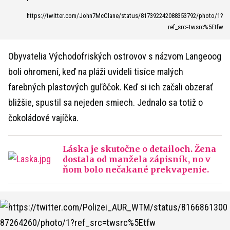
https://twitter.com/John7McClane/status/817392242088353792/photo/1?
ref_src=twsrc%5Etfw
Obyvatelia Východofriských ostrovov s názvom Langeoog
boli ohromení, keď na pláži uvideli tisíce malých
farebných plastových guľôčok. Keď si ich začali obzerať
bližšie, spustil sa nejeden smiech. Jednalo sa totiž o
čokoládové vajíčka.
Láska je skutočne o detailoch. Žena
dostala od manžela zápisník, no v
ňom bolo nečakané prekvapenie.