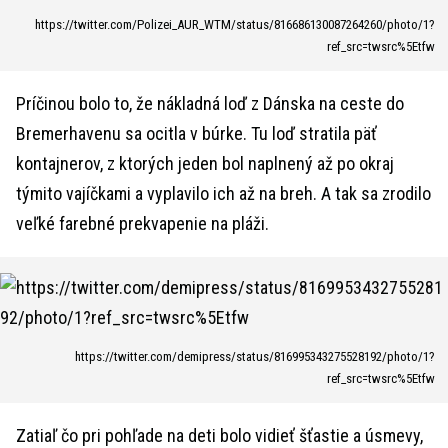
https://twitter.com/Polizei_AUR_WTM/status/816686130087264260/photo/1?
ref_src=twsrc%5Etfw
Príčinou bolo to, že nákladná loď z Dánska na ceste do
Bremerhavenu sa ocitla v búrke. Tu loď stratila päť
kontajnerov, z ktorých jeden bol naplnený až po okraj
týmito vajíčkami a vyplavilo ich až na breh. A tak sa zrodilo
veľké farebné prekvapenie na pláži.
https://twitter.com/demipress/status/816995343275528192/photo/1?
ref_src=twsrc%5Etfw
Zatiaľ čo pri pohľade na deti bolo vidieť šťastie a úsmevy,