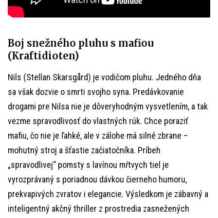
Boj snežného pluhu s mafiou
(Kraftidioten)
Nils (Stellan Skarsgård) je vodičom pluhu. Jedného dňa
sa však dozvie o smrti svojho syna. Predávkovanie
drogami pre Nilsa nie je dôveryhodným vysvetlením, a tak
vezme spravodlivosť do vlastných rúk. Chce poraziť
mafiu, čo nie je ľahké, ale v zálohe má silné zbrane –
mohutný stroj a šťastie začiatočníka. Príbeh
„spravodlivej“ pomsty s lavínou mŕtvych tiel je
vyrozprávaný s poriadnou dávkou čierneho humoru,
prekvapivých zvratov i elegancie. Výsledkom je zábavný a
inteligentný akčný thriller z prostredia zasnežených