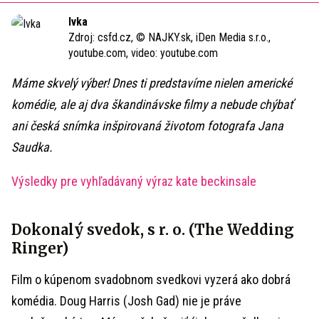
Time
Ivka
Zdroj:
csfd.cz, © NAJKY.sk, iDen Media s.r.o.,
youtube.com, video: youtube.com
Máme skvelý výber! Dnes ti predstavíme nielen americké
komédie, ale aj dva škandinávske filmy a nebude chýbať
ani česká snímka inšpirovaná životom fotografa Jana
Saudka.
Výsledky pre vyhľadávaný výraz kate beckinsale
Dokonalý svedok, s r. o. (The Wedding
Ringer)
Film o kúpenom svadobnom svedkovi vyzerá ako dobrá
komédia. Doug Harris (Josh Gad) nie je práve