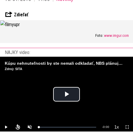
Zdieľať
Foto:
www.imgur.com
NAJKY video:
Kúpu nehnuteľnosti by ste nemali odkladať, NBS plánuje sprísniť pravidlá pri hypotékach
Zdroj: SITA
Play
Video
1x
Remaining
-
0:00
Loaded
:
Play
Unmute
Playback
Full
0%
Rate