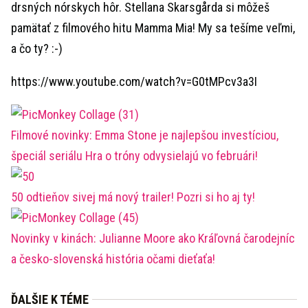
drsných nórskych hôr. Stellana Skarsgårda si môžeš
pamätať z filmového hitu Mamma Mia! My sa tešíme veľmi,
a čo ty? :-)
https://www.youtube.com/watch?v=G0tMPcv3a3I
Filmové novinky: Emma Stone je najlepšou investíciou,
špeciál seriálu Hra o tróny odvysielajú vo februári!
50 odtieňov sivej má nový trailer! Pozri si ho aj ty!
Novinky v kinách: Julianne Moore ako Kráľovná čarodejníc
a česko-slovenská história očami dieťaťa!
ĎALŠIE K TÉME