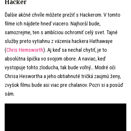
Hacker
Ďalšie akčné chvíle môžete prežiť s Hackerom. V tomto
filme ich nájdete hneď viacero. Najhorší bude,
samozrejme, ten s ambíciou ochromiť celý svet. Tajné
služby preto vytiahnu z väzenia hackera Hathawaye
(
Chris Hemsworth
). Aj keď sa nechal chytiť, je to
absolútna špička vo svojom obore. A naviac, keď
vystopuje tohto zloducha, tak bude voľný… Modré oči
Chrisa Heswortha a jeho obtiahnuté tričká zaujmú ženy,
zvyšok filmu bude asi viac pre chalanov. Pozri si a posúď
sám.