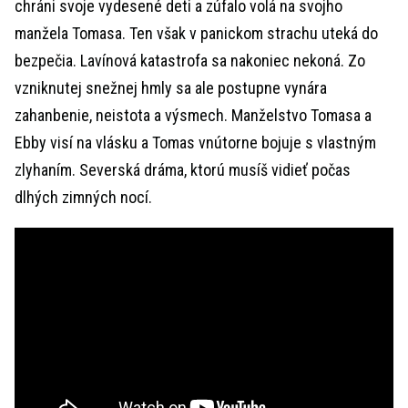
chráni svoje vydesené deti a zúfalo volá na svojho
manžela Tomasa. Ten však v panickom strachu uteká do
bezpečia. Lavínová katastrofa sa nakoniec nekoná. Zo
vzniknutej snežnej hmly sa ale postupne vynára
zahanbenie, neistota a výsmech. Manželstvo Tomasa a
Ebby visí na vlásku a Tomas vnútorne bojuje s vlastným
zlyhaním. Severská dráma, ktorú musíš vidieť počas
dlhých zimných nocí.