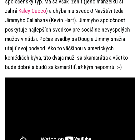
spoločenský typ. Má sa však ženiť (jeho manželku si
zahrá
Kaley Cuoco
) a chýba mu svedok! Navštívi teda
Jimmyho Callahana (Kevin Hart). Jimmyho spoločnosť
poskytuje najlepších svedkov pre sociálne nevyspelých
mužov v núdzi. Počas svadby sa Doug a Jimmy snažia
utajiť svoj podvod. Ako to väčšinou v amerických
komédiách býva, títo dvaja muži sa skamarátia a všetko
bude dobré a budú sa kamarátiť, až kým nepomrú. :-)