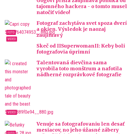
Gogovi prišla zaujímavá ponuka od
tajomného hackera - o tomto musel
natočiť video!
Fotograf zachytáva svet spoza dverí
a okien. Výsledok je naozaj
zaujímavý
Skeč od IISuperwomanII: Keby boli
fotografovia úprimní
Talentovaná dievčina sama
vyrobila toto monštrum a nafotila
nádherné rozprávkové fotografie
Venuje sa fotografovaniu len desať
mesiacov, no jeho úžasné zábery