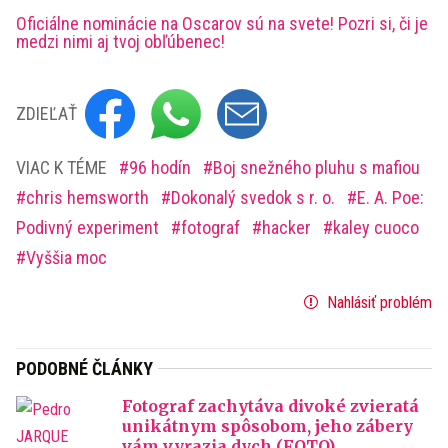
Oficiálne nominácie na Oscarov sú na svete! Pozri si, či je
medzi nimi aj tvoj obľúbenec!
ZDIEĽAŤ
VIAC K TÉME
96 hodín
Boj snežného pluhu s mafiou
chris hemsworth
Dokonalý svedok s r. o.
E. A. Poe:
Podivný experiment
fotograf
hacker
kaley cuoco
Vyššia moc
Nahlásiť problém
PODOBNÉ ČLÁNKY
Fotograf zachytáva divoké zvieratá
unikátnym spôsobom, jeho zábery
vám vyrazia dych (FOTO)