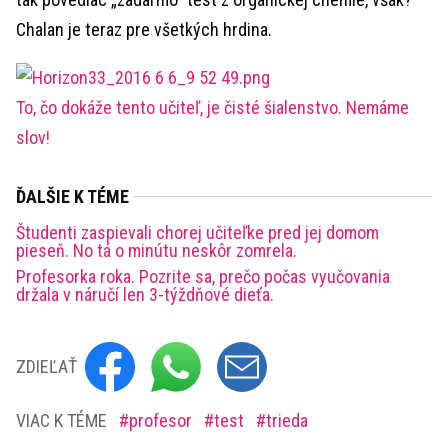
Chalan je teraz pre všetkých hrdina.
To, čo dokáže tento učiteľ, je čisté šialenstvo. Nemáme
slov!
ĎALŠIE K TÉME
Študenti zaspievali chorej učiteľke pred jej domom
pieseň. No tá o minútu neskôr zomrela.
Profesorka roka. Pozrite sa, prečo počas vyučovania
držala v náručí len 3-týždňové dieťa.
ZDIEĽAŤ
VIAC K TÉME
profesor
test
trieda