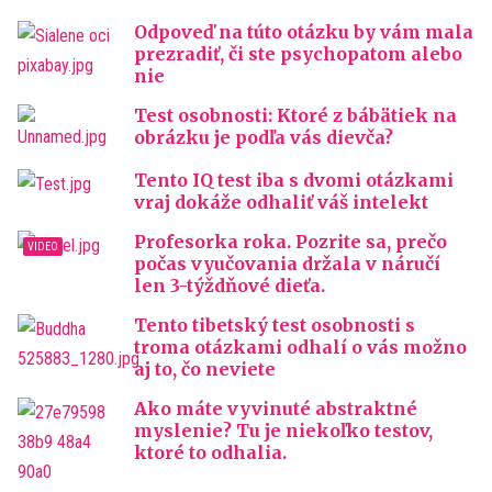
Odpoveď na túto otázku by vám mala
prezradiť, či ste psychopatom alebo
nie
Test osobnosti: Ktoré z bábätiek na
obrázku je podľa vás dievča?
Tento IQ test iba s dvomi otázkami
vraj dokáže odhaliť váš intelekt
Profesorka roka. Pozrite sa, prečo
počas vyučovania držala v náručí
len 3-týždňové dieťa.
Tento tibetský test osobnosti s
troma otázkami odhalí o vás možno
aj to, čo neviete
Ako máte vyvinuté abstraktné
myslenie? Tu je niekoľko testov,
ktoré to odhalia.