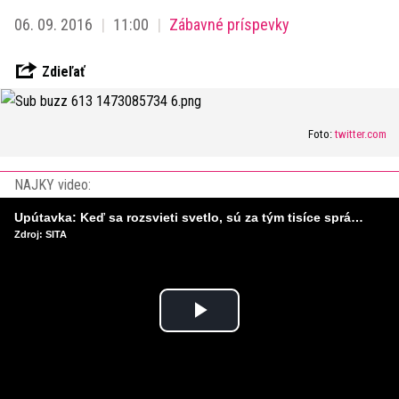
06. 09. 2016
11:00
Zábavné príspevky
Zdieľať
Foto:
twitter.com
NAJKY video:
Upútavka: Keď sa rozsvieti svetlo, sú za tým tisíce správnych rozhodnutí. Ako vzniká infraštruktúra, ktorú nevnímame?
Zdroj: SITA
Play
Video