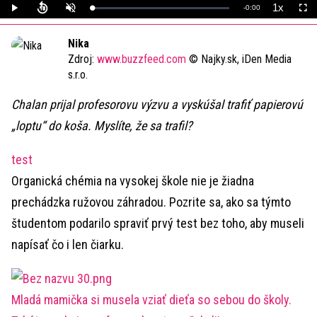
1x
Remaining
-
0:00
Loaded
:
Play
Unmute
Playback
Full
0%
Rate
Time
Nika
Zdroj:
www.buzzfeed.com
© Najky.sk, iDen Media
s.r.o.
Chalan prijal profesorovu výzvu a vyskúšal trafiť papierovú
„loptu“ do koša. Myslíte, že sa trafil?
test
Organická chémia na vysokej škole nie je žiadna
prechádzka ružovou záhradou. Pozrite sa, ako sa týmto
študentom podarilo spraviť prvý test bez toho, aby museli
napísať čo i len čiarku.
Mladá mamička si musela vziať dieťa so sebou do školy.