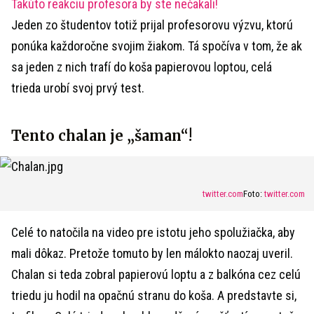
Takúto reakciu profesora by ste nečakali!
Jeden zo študentov totiž prijal profesorovu výzvu, ktorú
ponúka každoročne svojim žiakom. Tá spočíva v tom, že ak
sa jeden z nich trafí do koša papierovou loptou, celá
trieda urobí svoj prvý test.
Tento chalan je „šaman“!
twitter.com
Foto:
twitter.com
Celé to natočila na video pre istotu jeho spolužiačka, aby
mali dôkaz. Pretože tomuto by len málokto naozaj uveril.
Chalan si teda zobral papierovú loptu a z balkóna cez celú
triedu ju hodil na opačnú stranu do koša. A predstavte si,