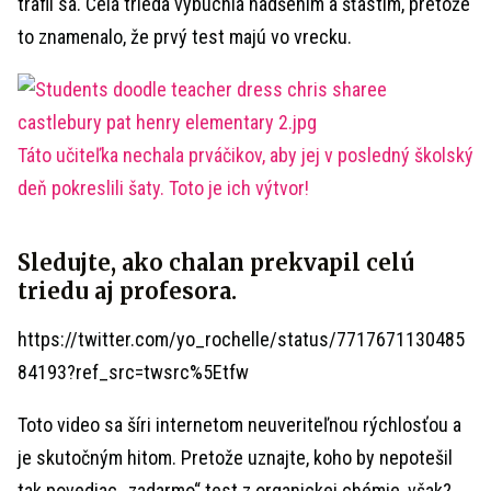
trafil sa. Celá trieda vybuchla nadšením a šťastím, pretože
to znamenalo, že prvý test majú vo vrecku.
Táto učiteľka nechala prváčikov, aby jej v posledný školský
deň pokreslili šaty. Toto je ich výtvor!
Sledujte, ako chalan prekvapil celú
triedu aj profesora.
https://twitter.com/yo_rochelle/status/7717671130485
84193?ref_src=twsrc%5Etfw
Toto video sa šíri internetom neuveriteľnou rýchlosťou a
je skutočným hitom. Pretože uznajte, koho by nepotešil
tak povediac „zadarmo“ test z organickej chémie, však?