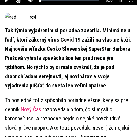
1x
Remaining
-
0:00
Loaded
:
Play
Unmute
Playback
Full
0%
Rate
Time
red
Tak týmto vyjadrením si poriadna zavarila. Minimálne u
ľudí, ktorí zákerný vírus Covid 19 zažili na vlastne koži.
Najnovšia víťazka Česko Slovenskej SuperStar Barbora
Piešová vyhrala spevácku šou len pred necelým
týždňom. No rýchlo by si mala zvyknúť, že je pod
drobnohľadom verejnosti, aj novinárov a svoje
vyjadrenia púšťať do sveta len veľmi opatrne.
To posledné totiž spôsobilo poriadne vášne, kedy sa pre
denník
Nový Čas
rozpovedala o tom, čo si myslí o
koronavíruse. A rozhodne nejde o nejaké povzbudivé
slová, práve naopak. Ako totiž povedala, neverí, že nejaká
pandémia korony vôbec existuje.
„Neverím na