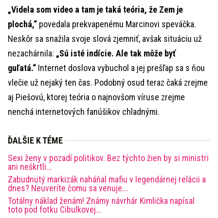
„Videla som video a tam je taká teória, že Zem je
plochá,“
povedala prekvapenému Marcinovi speváčka.
Neskôr sa snažila svoje slová zjemniť, avšak situáciu už
nezachárnila:
„Sú isté indície. Ale tak môže byť
guľatá.“
Internet doslova vybuchol a jej prešľap sa s ňou
vlečie už nejaký ten čas. Podobný osud teraz čaká zrejme
aj Piešovú, ktorej teória o najnovšom víruse zrejme
nenchá internetových fanúšikov chladnými.
ĎALŠIE K TÉME
Sexi ženy v pozadí politikov. Bez týchto žien by si ministri
ani neškrtli...
Zabudnutý markizák naháňal mafiu v legendárnej relácii a
dnes? Neuveríte čomu sa venuje...
Totálny náklad ženám! Známy návrhár Kimlička napísal
toto pod fotku Cibulkovej...