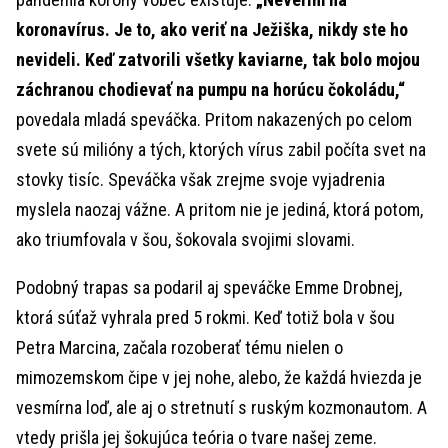
koronavírus. Je to, ako veriť na Ježiška, nikdy ste ho
nevideli. Keď zatvorili všetky kaviarne, tak bolo mojou
záchranou chodievať na pumpu na horúcu čokoládu,“
povedala mladá speváčka. Pritom nakazených po celom
svete sú milióny a tých, ktorých vírus zabil počíta svet na
stovky tisíc. Speváčka však zrejme svoje vyjadrenia
myslela naozaj vážne. A pritom nie je jediná, ktorá potom,
ako triumfovala v šou, šokovala svojimi slovami.
Podobný trapas sa podaril aj speváčke Emme Drobnej,
ktorá súťaž vyhrala pred 5 rokmi. Keď totiž bola v šou
Petra Marcina, začala rozoberať tému nielen o
mimozemskom čipe v jej nohe, alebo, že každá hviezda je
vesmírna loď, ale aj o stretnutí s ruským kozmonautom. A
vtedy prišla jej šokujúca teória o tvare našej zeme.