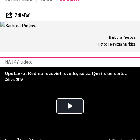
Zdieľať
Barbora Piešová
Foto: Televízia Markíza
NAJKY video:
Upútavka: Keď sa rozsvieti svetlo, sú za tým tisíce správnych rozhodnutí. Ako vzniká infraštruktúra, ktorú nevnímame?
Zdroj: SITA
Play
Video