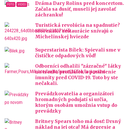
Dráma Dary Rolins pred koncertom.
Začala sa dusiť, museli jej zavolať
záchranku!
Turistická revolúcia na spadnutie?
Slovenské reštaurácie snívajú o
Michelinskej hviezde
Superstarista Bílek: Spievali sme v
čističke odpadových vôd!
Odborníci odhalili "zázračné" látky
na tvorbu protilátok a posilnenie
imunity pred COVID-19. Toto by ste
nečakali.
Prevádzkovatelia a organizátori
hromadných podujatí si určia,
ktorým osobám umožnia vstup do
prevádzky
Britney Spears toho má dosť: Drsný
náklad na jej otca! Má depresie a