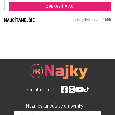
ZOBRAZIŤ VIAC
24h
48h
72h
168h
NAJČÍTANEJŠIE
Sociálne siete
Nezmeškaj súťaže a novinky