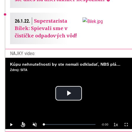
Superstarista
26.1.22.
Bílek: Spievali sme v
čističke odpadových vôd!
NAJKY video:
Kúpu nehnuteľnosti by ste nemali odkladať, NBS plánuje sprísniť pravidlá pri hypotékach
Zdroj: SITA
Play
Video
1x
Remaining
-
0:00
Loaded
:
Play
Unmute
Playback
Full
0%
Rate