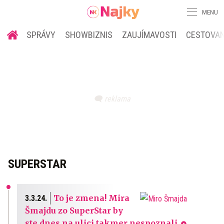
MENU
SPRÁVY
SHOWBIZNIS
ZAUJÍMAVOSTI
CESTOVAN
SUPERSTAR
To je zmena! Mira
3.3.24.
Šmajdu zo SuperStar by
ste dnes na ulici takmer nespoznali