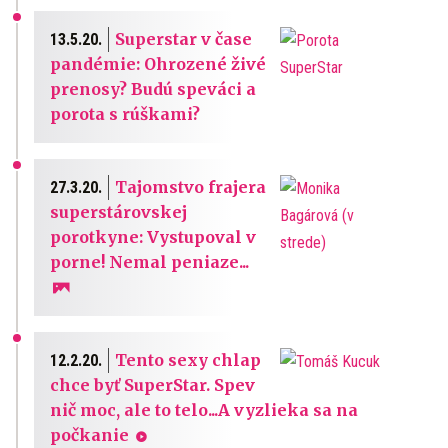
Superstar v čase
13.5.20.
pandémie: Ohrozené živé
prenosy? Budú speváci a
porota s rúškami?
Tajomstvo frajera
27.3.20.
superstárovskej
porotkyne: Vystupoval v
porne! Nemal peniaze...
Tento sexy chlap
12.2.20.
chce byť SuperStar. Spev
nič moc, ale to telo...A vyzlieka sa na
počkanie