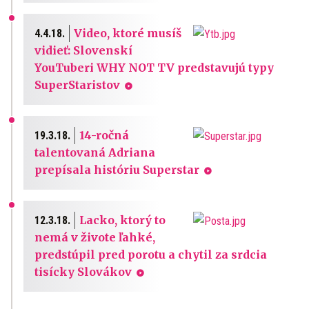
Video, ktoré musíš
4.4.18.
vidieť: Slovenskí
YouTuberi WHY NOT TV predstavujú typy
SuperStaristov
14-ročná
19.3.18.
talentovaná Adriana
prepísala históriu Superstar
Lacko, ktorý to
12.3.18.
nemá v živote ľahké,
predstúpil pred porotu a chytil za srdcia
tisícky Slovákov