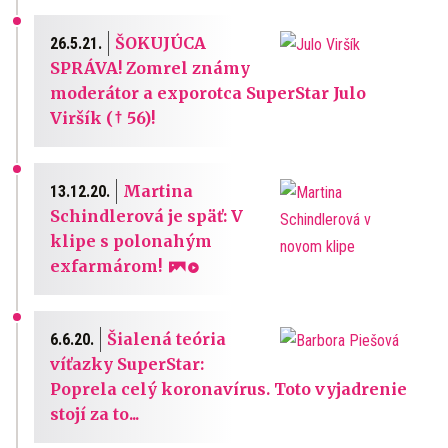
Time
ŠOKUJÚCA
26.5.21.
SPRÁVA! Zomrel známy
moderátor a exporotca SuperStar Julo
Viršík († 56)!
Martina
13.12.20.
Schindlerová je späť: V
klipe s polonahým
exfarmárom!
Šialená teória
6.6.20.
víťazky SuperStar:
Poprela celý koronavírus. Toto vyjadrenie
stojí za to...