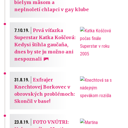
bielym mäsom a
neplnoletí chlapci v gay klube
Prvá víťazka
7.10.19.
Superstar Katka Koščová:
Kedysi štíhla gaučaňa,
dnes by ste ju možno ani
nespoznali
Exfrajer
31.8.19.
Knechtovej Borkovec v
obrovských problémoch:
Skončil v base!
FOTO VNÚTRI:
23.8.19.