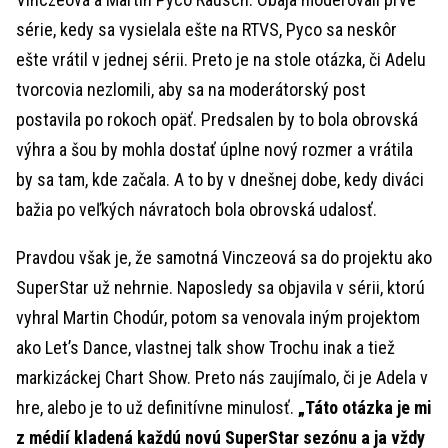
série, kedy sa vysielala ešte na RTVS, Pyco sa neskôr
ešte vrátil v jednej sérii. Preto je na stole otázka, či Adelu
tvorcovia nezlomili, aby sa na moderátorský post
postavila po rokoch opäť. Predsalen by to bola obrovská
výhra a šou by mohla dostať úplne nový rozmer a vrátila
by sa tam, kde začala. A to by v dnešnej dobe, kedy diváci
bažia po veľkých návratoch bola obrovská udalosť.
Pravdou však je, že samotná Vinczeová sa do projektu ako
SuperStar už nehrnie. Naposledy sa objavila v sérii, ktorú
vyhral Martin Chodúr, potom sa venovala iným projektom
ako Let’s Dance, vlastnej talk show Trochu inak a tiež
markizáckej Chart Show. Preto nás zaujímalo, či je Adela v
hre, alebo je to už definitívne minulosť.
„Táto otázka je mi
z médií kladená každú novú SuperStar sezónu a ja vždy