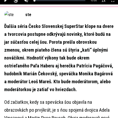
1x
Remaining
-
0:00
Loaded
:
Play
Unmute
Playback
Full
0%
Rate
Time
ste
Ďalšia séria Česko Slovenskej SuperStar klope na dvere
a tvorcovia postupne odkrývajú novinky, ktoré budú na
jar súčasťou celej šou. Porota prešla obrovskou
zmenou, okrem piateho člena sú štyria „kati“ úplnými
nováčikmi. Hodnotiť výkony tak bude okrem
ostrieľaného Paľa Haberu aj herečka Patrícia Pagáčová,
hudobník Marián Čekovský, speváčka Monika Bagárová
a moderátor Leoš Mareš. Kto bude moderátorom, alebo
moderátorkou je zatiaľ vo hviezdach.
Od začiatkov, kedy sa spevácka šou objavila na
obrazovkách po prvýkrát, je s ňou spojená dvojica Adela
Vinczeová a Martin Pyco Rausch. Obaja moderovali prvé