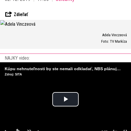
Zdieľať
Adela Vinczeová
Foto: TV Markíza
NAJKY video:
Kúpu nehnuteľnosti by ste nemali odkladať, NBS plánuje sprísniť pravidlá pri hypotékach
Zdroj: SITA
Play
Video