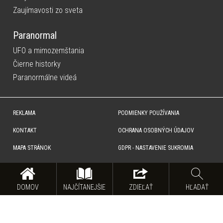
Zaujímavosti zo sveta
Paranormal
UFO a mimozemštania
Čierne historky
Paranormálne videá
REKLAMA
PODMIENKY POUŽÍVANIA
KONTAKT
OCHRANA OSOBNÝCH ÚDAJOV
MAPA STRÁNOK
GDPR - NASTAVENIE SUKROMIA
Copyright © SITA Slovenská tlačová agentúra a.s. Všetky práva vyhradené. Vyhradzujeme si právo udeľovať
súhlas na rozmnožovanie, šírenie a na verejný prenos obsahu. Na tejto stránke môžu byť umiestnené reklamné
odkazy, alebo reklamné produkty.
DOMOV
NAJČÍTANEJŠIE
ZDIEĽAŤ
HĽADAŤ