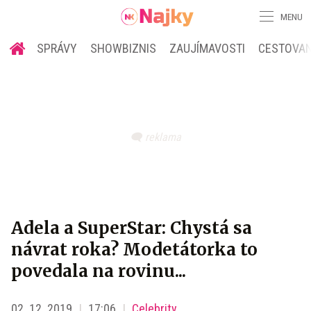
MENU
SPRÁVY
SHOWBIZNIS
ZAUJÍMAVOSTI
CESTOVAN
Adela a SuperStar: Chystá sa
návrat roka? Modetátorka to
povedala na rovinu...
02. 12. 2019
17:06
Celebrity