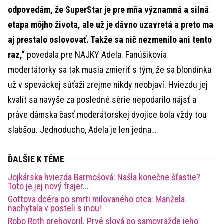
odpovedám, že SuperStar je pre mňa významná a silná
etapa môjho života, ale už je dávno uzavretá a preto ma
aj prestalo oslovovať. Takže sa nič nezmenilo ani tento
raz,“
povedala pre NAJKY Adela. Fanúšikovia
modertátorky sa tak musia zmieriť s tým, že sa blondínka
už v speváckej súťaži zrejme nikdy neobjaví. Hviezdu jej
kvalít sa navyše za posledné série nepodarilo nájsť a
práve dámska časť moderátorskej dvojice bola vždy tou
slabšou. Jednoducho, Adela je len jedna…
ĎALŠIE K TÉME
Jojkárska hviezda Barmošová: Našla konečne šťastie?
Toto je jej nový frajer...
Gottova dcéra po smrti milovaného otca: Manžela
nachytala v posteli s inou!
Robo Roth prehovoril. Prvé slová po samovražde jeho