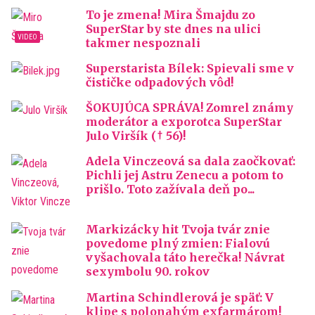
To je zmena! Mira Šmajdu zo
SuperStar by ste dnes na ulici
takmer nespoznali
Superstarista Bílek: Spievali sme v
čističke odpadových vôd!
ŠOKUJÚCA SPRÁVA! Zomrel známy
moderátor a exporotca SuperStar
Julo Viršík († 56)!
Adela Vinczeová sa dala zaočkovať:
Pichli jej Astru Zenecu a potom to
prišlo. Toto zažívala deň po...
Markizácky hit Tvoja tvár znie
povedome plný zmien: Fialovú
vyšachovala táto herečka! Návrat
sexymbolu 90. rokov
Martina Schindlerová je späť: V
klipe s polonahým exfarmárom!