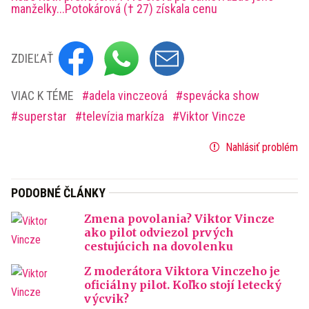
manželky...Potokárová († 27) získala cenu
ZDIEĽAŤ
VIAC K TÉME
adela vinczeová
spevácka show
superstar
televízia markíza
Viktor Vincze
Nahlásiť problém
PODOBNÉ ČLÁNKY
Zmena povolania? Viktor Vincze
ako pilot odviezol prvých
cestujúcich na dovolenku
Z moderátora Viktora Vinczeho je
oficiálny pilot. Koľko stojí letecký
výcvik?