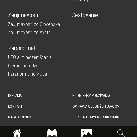
Zaujímavosti
Cestovanie
Zaujímavosti zo Slovenska
Zaujímavosti zo sveta
Paranormal
UFO a mimozemštania
Čierne historky
Paranormálne videá
REKLAMA
PODMIENKY POUŽÍVANIA
KONTAKT
OCHRANA OSOBNÝCH ÚDAJOV
MAPA STRÁNOK
GDPR - NASTAVENIE SUKROMIA
Copyright © SITA Slovenská tlačová agentúra a.s. Všetky práva vyhradené. Vyhradzujeme si právo udeľovať
súhlas na rozmnožovanie, šírenie a na verejný prenos obsahu. Na tejto stránke môžu byť umiestnené reklamné