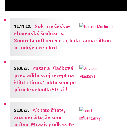
Šok pre česko-
12.11.23.
slovenský šoubiznis:
Zomrela influencerka, bola kamarátkou
mnohých celebrít
Zuzana Plačková
26.9.23.
prezradila svoj recept na
štíhlu líniu: Takto som po
pôrode schudla 50 kíl!
Ak toto čítate,
22.9.23.
znamená to, že som
mŕtva. Mrazivý odkaz 35-