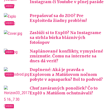
Instagram či Youtube v plnej paráde
Prepašovať sa do ZOO? Pre
Exploiteda žiadny problém!
Zaslúži si to Expl0? Na Instagrame
sa strhla búrka bláznivých
fotošopov
Naplánované konflikty, vymyslené
zmiznutie. Čomu na internete sa
dnes dá veriť?
Doplnené: Aká je pravda o
Explovom a Matúšovom nočnom
pobyte v aquaparku? Bol to podvod?
Chuť zaváraných ponožiek? Čo to
Expl0 s Matúšom ochutnávali?