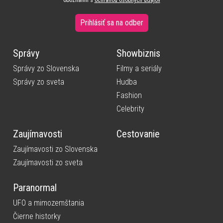
oboznámil s
ochranou osobných údajov
Prihlásiť sa na odber
Správy
Showbiznis
Správy zo Slovenska
Filmy a seriály
Správy zo sveta
Hudba
Fashion
Celebrity
Zaujímavosti
Cestovanie
Zaujímavosti zo Slovenska
Zaujímavosti zo sveta
Paranormal
UFO a mimozemštania
Čierne historky