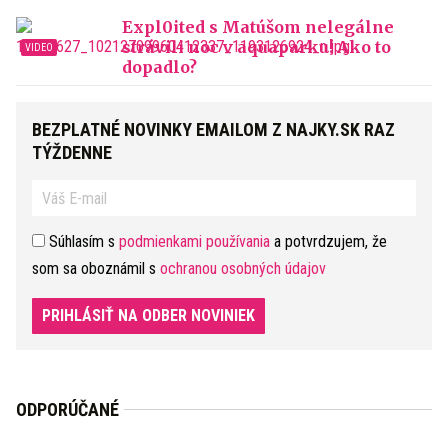
Expl0ited s Matúšom nelegálne
strávili noc v aquaparku! Ako to
dopadlo?
BEZPLATNÉ NOVINKY EMAILOM Z NAJKY.SK RAZ
TÝŽDENNE
Súhlasím s
podmienkami používania
a potvrdzujem, že
som sa oboznámil s
ochranou osobných údajov
PRIHLÁSIŤ NA ODBER NOVINIEK
ODPORÚČANÉ