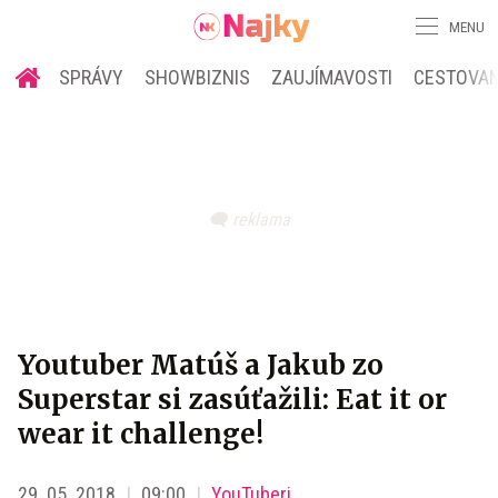
MENU
SPRÁVY
SHOWBIZNIS
ZAUJÍMAVOSTI
CESTOVAN
Youtuber Matúš a Jakub zo
Superstar si zasúťažili: Eat it or
wear it challenge!
29. 05. 2018
09:00
YouTuberi