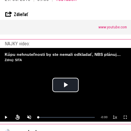
Zdieľať
www.youtube.com
NAJKY video:
Kúpu nehnuteľnosti by ste nemali odkladať, NBS plánuje sprísniť pravidlá pri hypotékach
Zdroj: SITA
Play
Video
1x
Remaining
-
0:00
Loaded
:
Play
Unmute
Playback
Full
0%
Rate
Time