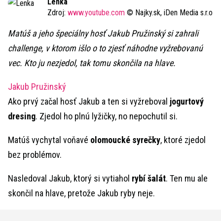
Lenka
Zdroj:
www.youtube.com
© Najky.sk, iDen Media s.r.o
Matúš a jeho špeciálny hosť Jakub Pružinský si zahrali
challenge, v ktorom išlo o to zjesť náhodne vyžrebovanú
vec. Kto ju nezjedol, tak tomu skončila na hlave.
Jakub Pružinský
Ako prvý začal hosť Jakub a ten si vyžreboval
jogurtový
dresing
. Zjedol ho plnú lyžičky, no nepochutil si.
Matúš vychytal voňavé
olomoucké syrečky
, ktoré zjedol
bez problémov.
Nasledoval Jakub, ktorý si vytiahol
rybí šalát
. Ten mu ale
skončil na hlave, pretože Jakub ryby neje.