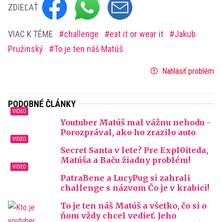
ZDIEĽAŤ
VIAC K TÉME
challenge
eat it or wear it
Jakub
Pružinský
To je ten náš Matúš
Nahlásiť problém
PODOBNÉ ČLÁNKY
Youtuber Matúš mal vážnu nehodu -
Porozprával, ako ho zrazilo auto
Secret Santa v lete? Pre Expl0iteda,
Matúša a Baču žiadny problém!
PatraBene a LucyPug si zahrali
challenge s názvom Čo je v krabici!
To je ten náš Matúš a všetko, čo si o
ňom vždy chcel vedieť. Jeho