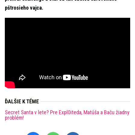
pštrosieho vajca.
ĎALŠIE K TÉME
Secret Santa v lete? Pre Expl0iteda, Matúša a Baču žiadny
problém!