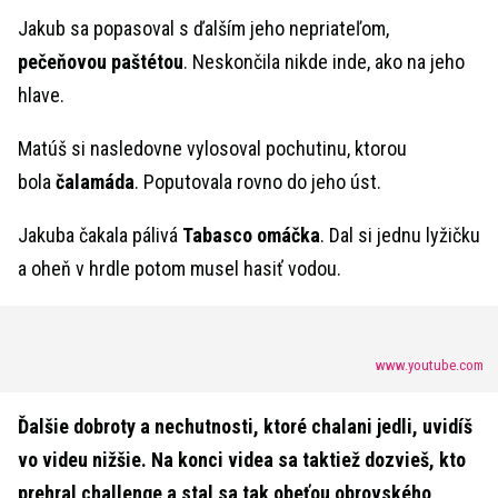
Jakub sa popasoval s ďalším jeho nepriateľom,
pečeňovou paštétou
. Neskončila nikde inde, ako na jeho
hlave.
Matúš si nasledovne vylosoval pochutinu, ktorou
bola
čalamáda
. Poputovala rovno do jeho úst.
Jakuba čakala pálivá
Tabasco omáčka
. Dal si jednu lyžičku
a oheň v hrdle potom musel hasiť vodou.
www.youtube.com
Ďalšie dobroty a nechutnosti, ktoré chalani jedli, uvidíš
vo videu nižšie. Na konci videa sa taktiež dozvieš, kto
prehral challenge a stal sa tak obeťou obrovského