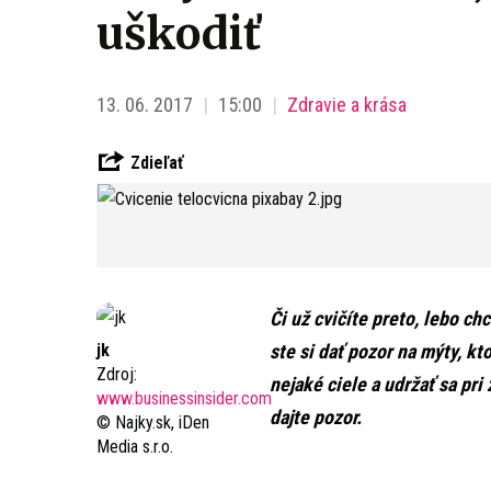
uškodiť
13. 06. 2017
15:00
Zdravie a krása
Zdieľať
Či už cvičíte preto, lebo ch
jk
ste si dať pozor na mýty, kt
Zdroj:
nejaké ciele a udržať sa pri
www.businessinsider.com
dajte pozor.
© Najky.sk, iDen
Media s.r.o.