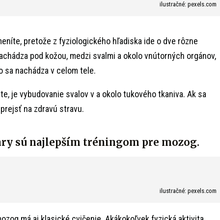
ilustračné: pexels.com
eníte, pretože z fyziologického hľadiska ide o dve rôzne
nachádza pod kožou, medzi svalmi a okolo vnútorných orgánov,
vo sa nachádza v celom tele.
te, je vybudovanie svalov v a okolo tukového tkaniva. Ak sa
prejsť na zdravú stravu.
hry sú najlepším tréningom pre mozog.
ilustračné: pexels.com
ozog má aj klasické cvičenie. Akákokoľvek fyzická aktivita,