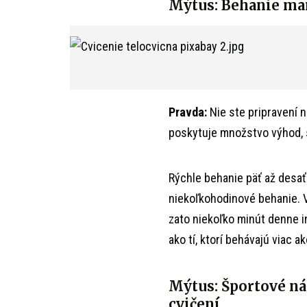
Mýtus: Behanie mara
Pravda:
Nie ste pripravení 
poskytuje množstvo výhod, s
Rýchle behanie päť až desa
niekoľkohodinové behanie. V
zato niekoľko minút denne i
ako tí, ktorí behávajú viac a
Mýtus: Športové ná
cvičení.