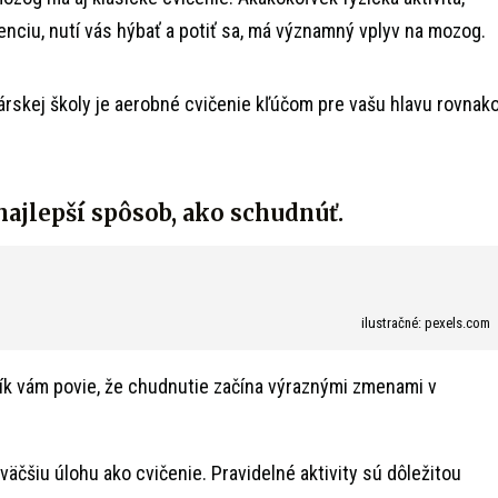
enciu, nutí vás hýbať a potiť sa, má významný vplyv na mozog.
kárskej školy je aerobné cvičenie kľúčom pre vašu hlavu rovnak
najlepší spôsob, ako schudnúť.
ilustračné: pexels.com
k vám povie, že chudnutie začína výraznými zmenami v
 väčšiu úlohu ako cvičenie. Pravidelné aktivity sú dôležitou