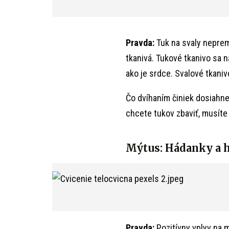
Pravda:
Tuk na svaly neprem
tkanivá. Tukové tkanivo sa 
ako je srdce. Svalové tkani
Čo dvíhaním činiek dosiahne
chcete tukov zbaviť, musíte 
Mýtus: Hádanky a 
Pravda:
Pozitívny vplyv na m