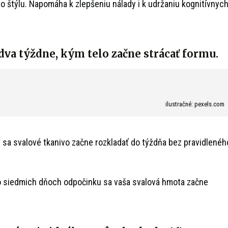
 štýlu. Napomáha k zlepšeniu nálady i k udržaniu kognitívnyc
dva týždne, kým telo začne strácať formu.
ilustračné: pexels.com
 sa svalové tkanivo začne rozkladať do týždňa bez pravidlenéh
po siedmich dňoch odpočinku sa vaša svalová hmota začne