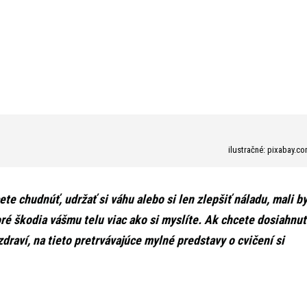
ilustračné: pixabay.c
cete chudnúť, udržať si váhu alebo si len zlepšiť náladu, mali b
oré škodia vášmu telu viac ako si myslíte. Ak chcete dosiahnuť
 zdraví, na tieto pretrvávajúce mylné predstavy o cvičení si