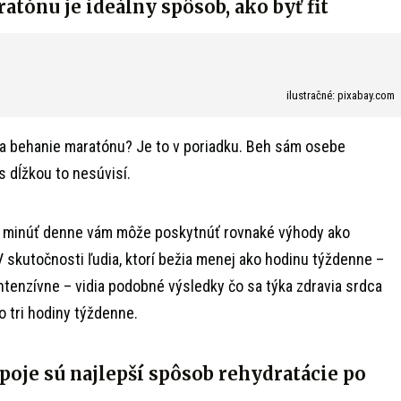
tónu je ideálny spôsob, ako byť fit
ilustračné: pixabay.com
na behanie maratónu? Je to v poriadku. Beh sám osebe
 dĺžkou to nesúvisí.
ť minúť denne vám môže poskytnúť rovnaké výhody ako
 skutočnosti ľudia, ktorí bežia menej ako hodinu týždenne –
ntenzívne – vidia podobné výsledky čo sa týka zdravia srdca
ko tri hodiny týždenne.
poje sú najlepší spôsob rehydratácie po