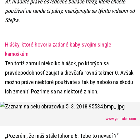
Ak hľadáte pravé osvedčené baliace frázy, ktoré chcete
používať na rande či párty, neinšpirujte sa týmto videom od
Stejka.
Hlášky, ktoré hovoria zadané baby svojim single
kamoškám
Ten totiž zhrnul niekoľko hlášok, po ktorých sa
pravdepodobnosť zaujatia dievčaťa rovná takmer 0. Avšak
možno práve niektoré používate a tak by nebolo na škodu
ich zmeniť. Pozrime sa na niektoré z nich.
www.youtube.com
„Pozerám, že máš stále Iphone 6. Tebe to nevadí ?“