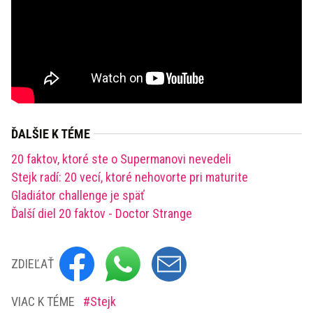
ĎALŠIE K TÉME
20 faktov, ktoré ste o Supermanovi nevedeli
Stejk radí: 20 vecí, ktoré nehovorte pri maturite
Gladiátor challenge je späť
Ďalší diel 20 faktov - Doctor Strange
ZDIEĽAŤ
VIAC K TÉME
Stejk