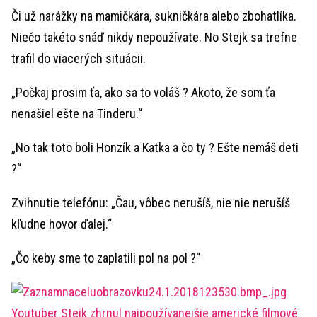
Či už narážky na mamičkára, sukničkára alebo zbohatlíka.
Niečo takéto snáď nikdy nepoužívate. No Stejk sa trefne
trafil do viacerých situácii.
„Počkaj prosim ťa, ako sa to voláš ? Akoto, že som ťa
nenašiel ešte na Tinderu.“
„No tak toto boli Honzík a Katka a čo ty ? Ešte nemáš deti
?“
Zvihnutie telefónu: „Čau, vôbec nerušíš, nie nie nerušíš
kľudne hovor ďalej.“
„Čo keby sme to zaplatili pol na pol ?“
Youtuber Stejk zhrnul najpoužívanejšie americké filmové