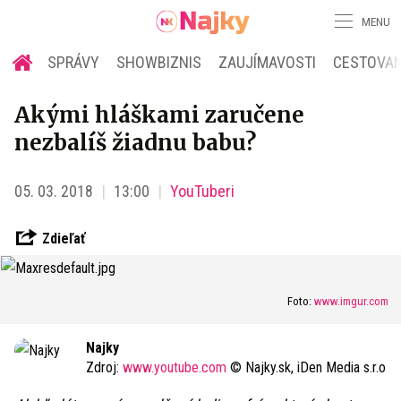
MENU
SPRÁVY
SHOWBIZNIS
ZAUJÍMAVOSTI
CESTOVAN
Akými hláškami zaručene
nezbalíš žiadnu babu?
05. 03. 2018
13:00
YouTuberi
Zdieľať
Foto:
www.imgur.com
Najky
Zdroj:
www.youtube.com
© Najky.sk, iDen Media s.r.o