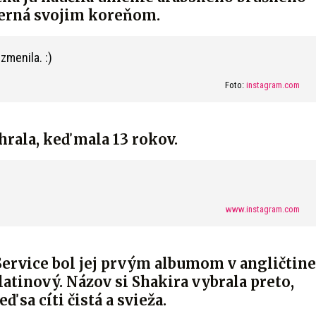
 verná svojim koreňom.
Foto:
instagram.com
rala, keď mala 13 rokov.
www.instagram.com
Service bol jej prvým albumom v angličtine
atinový. Názov si Shakira vybrala preto,
ď sa cíti čistá a svieža.