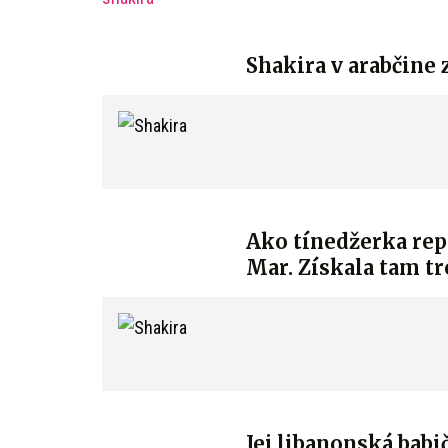
Shakira v arabčine 
Ako tínedžerka rep
Mar. Získala tam tr
Jej libanonská bab