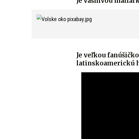
Je vášnivou maliark
Je veľkou fanúšičko
latinskoamerickú 