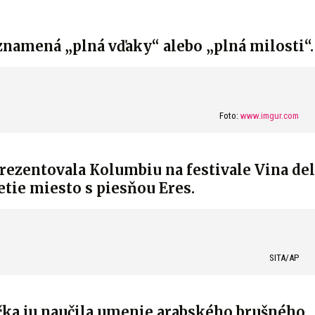
znamená „plná vďaky“ alebo „plná milosti“.
Foto:
www.imgur.com
rezentovala Kolumbiu na festivale Vina del
etie miesto s piesňou Eres.
SITA/AP
ička ju naučila umenie arabského brušného