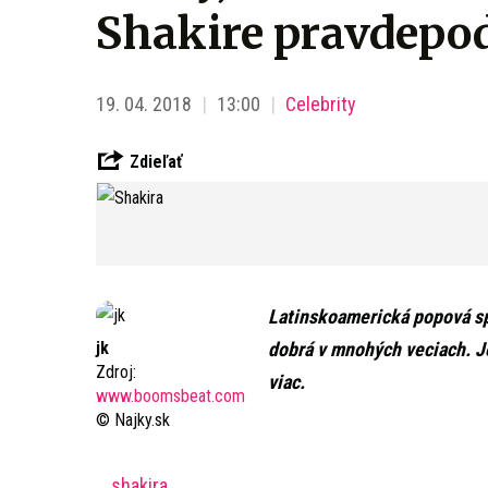
Shakire pravdepod
19. 04. 2018
13:00
Celebrity
Zdieľať
Latinskoamerická popová spe
jk
dobrá v mnohých veciach. Je
Zdroj:
viac.
www.boomsbeat.com
© Najky.sk
shakira