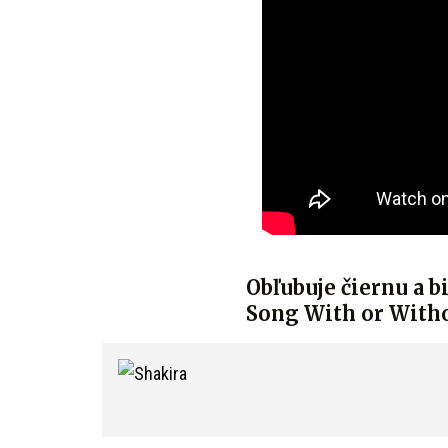
Obľubuje čiernu a b
Song With or Withou