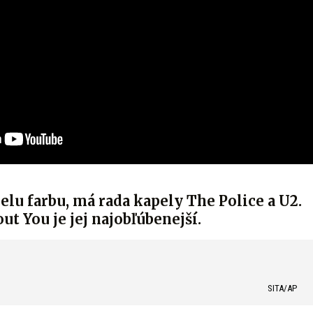
ielu farbu, má rada kapely The Police a U2.
t You je jej najobľúbenejší.
SITA/AP