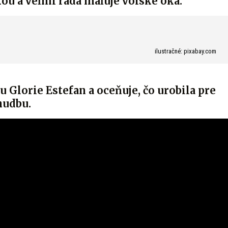
ou a veľmi rada maľuje volské oká.
ilustračné: pixabay.com
u Glorie Estefan a oceňuje, čo urobila pre
hudbu.