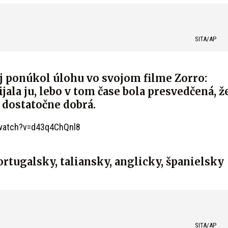
SITA/AP
ej ponúkol úlohu vo svojom filme Zorro:
jala ju, lebo v tom čase bola presvedčená, ž
e dostatočne dobrá.
watch?v=d43q4ChQnl8
rtugalsky, taliansky, anglicky, španielsky
SITA/AP