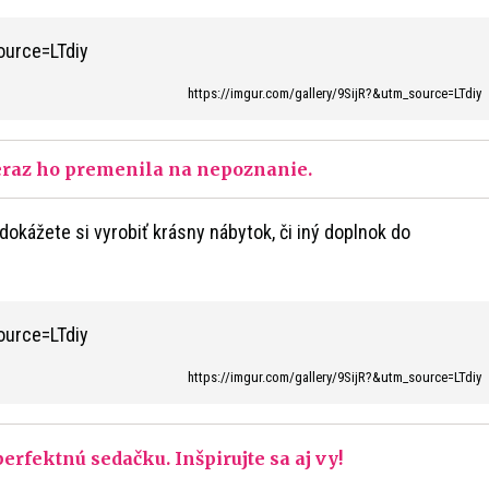
https://imgur.com/gallery/9SijR?&utm_source=LTdiy
 teraz ho premenila na nepoznanie.
dokážete si vyrobiť krásny nábytok, či iný doplnok do
https://imgur.com/gallery/9SijR?&utm_source=LTdiy
erfektnú sedačku. Inšpirujte sa aj vy!