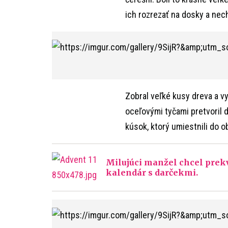
ich rozrezať na dosky a nec
Zobral veľké kusy dreva a vy
oceľovými tyčami pretvoril d
kúsok, ktorý umiestnili do o
Milujúci manžel chcel prekv
kalendár s darčekmi.