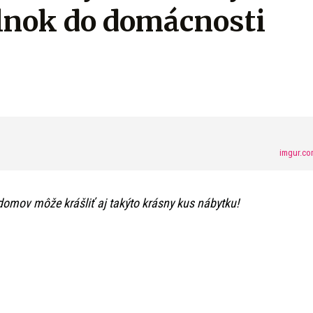
lnok do domácnosti
imgur.co
 domov môže krášliť aj takýto krásny kus nábytku!