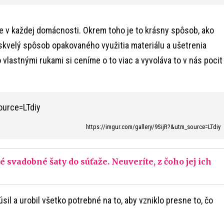
e v každej domácnosti. Okrem toho je to krásny spôsob, ako
j skvelý spôsob opakovaného využitia materiálu a ušetrenia
 vlastnými rukami si ceníme o to viac a vyvoláva to v nás pocit
https://imgur.com/gallery/9SijR?&utm_source=LTdiy
 svadobné šaty do súťaže. Neuveríte, z čoho jej ich
úsil a urobil všetko potrebné na to, aby vzniklo presne to, čo