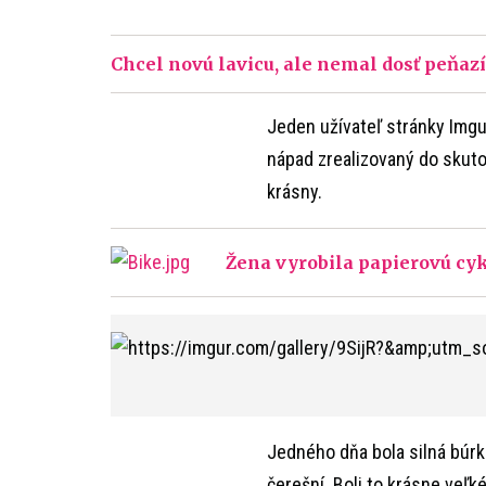
Chcel novú lavicu, ale nemal dosť peňazí. 
Jeden užívateľ stránky Imgu
nápad zrealizovaný do skuto
krásny.
Žena vyrobila papierovú cyk
Jedného dňa bola silná búrk
čerešní. Boli to krásne veľk