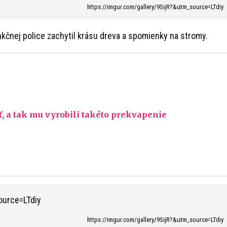
https://imgur.com/gallery/9SijR?&utm_source=LTdiy
nkčnej police zachytil krásu dreva a spomienky na stromy.
, a tak mu vyrobili takéto prekvapenie
https://imgur.com/gallery/9SijR?&utm_source=LTdiy