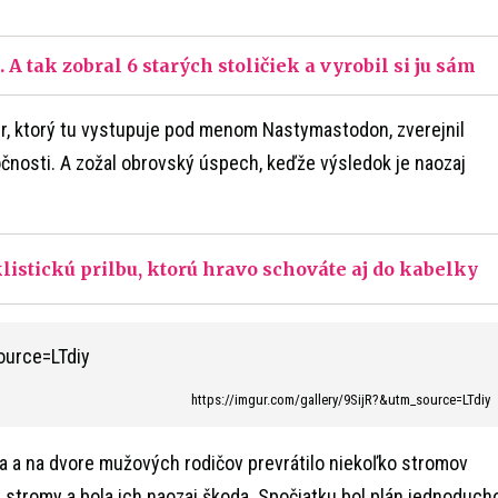
A tak zobral 6 starých stoličiek a vyrobil si ju sám
r, ktorý tu vystupuje pod menom Nastymastodon, zverejnil
čnosti. A zožal obrovský úspech, keďže výsledok je naozaj
listickú prilbu, ktorú hravo schováte aj do kabelky
https://imgur.com/gallery/9SijR?&utm_source=LTdiy
a a na dvore mužových rodičov prevrátilo niekoľko stromov
é stromy a bola ich naozaj škoda. Spočiatku bol plán jednoduch