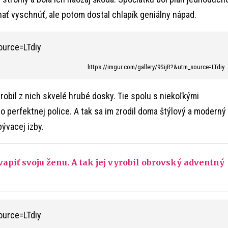
hať vyschnúť, ale potom dostal chlapík geniálny nápad.
https://imgur.com/gallery/9SijR?&utm_source=LTdiy
robil z nich skvelé hrubé dosky. Tie spolu s niekoľkými
o perfektnej police. A tak sa im zrodil doma štýlový a moderný
bývacej izby.
apiť svoju ženu. A tak jej vyrobil obrovský adventný