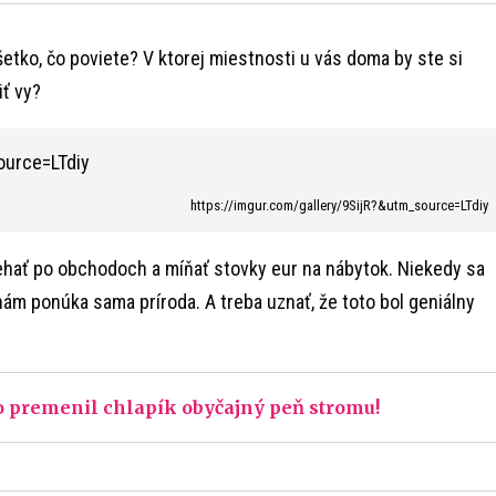
etko, čo poviete? V ktorej miestnosti u vás doma by ste si
iť vy?
https://imgur.com/gallery/9SijR?&utm_source=LTdiy
ať po obchodoch a míňať stovky eur na nábytok. Niekedy sa
 nám ponúka sama príroda. A treba uznať, že toto bol geniálny
čo premenil chlapík obyčajný peň stromu!