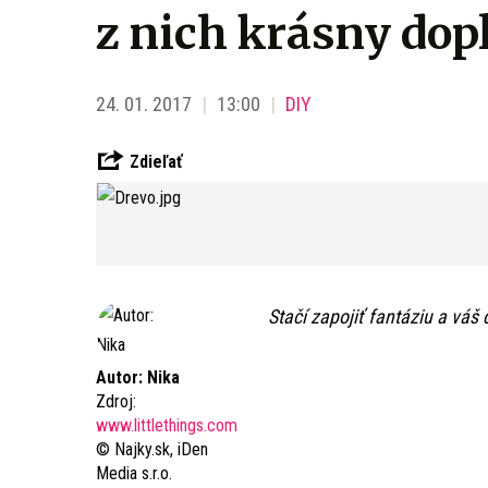
z nich krásny dop
24. 01. 2017
13:00
DIY
Zdieľať
Stačí zapojiť fantáziu a váš
Autor: Nika
Zdroj:
www.littlethings.com
© Najky.sk, iDen
Media s.r.o.