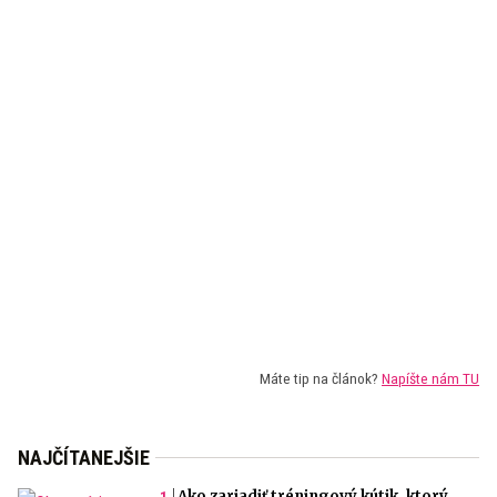
Máte tip na článok?
Napíšte nám TU
NAJČÍTANEJŠIE
Ako zariadiť tréningový kútik, ktorý