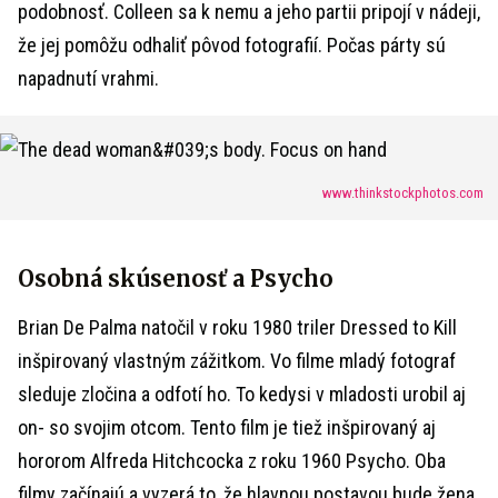
podobnosť. Colleen sa k nemu a jeho partii pripojí v nádeji,
že jej pomôžu odhaliť pôvod fotografií. Počas párty sú
napadnutí vrahmi.
www.thinkstockphotos.com
Osobná skúsenosť a Psycho
Brian De Palma natočil v roku 1980 triler Dressed to Kill
inšpirovaný vlastným zážitkom. Vo filme mladý fotograf
sleduje zločina a odfotí ho. To kedysi v mladosti urobil aj
on- so svojim otcom. Tento film je tiež inšpirovaný aj
hororom Alfreda Hitchcocka z roku 1960 Psycho. Oba
filmy začínajú a vyzerá to, že hlavnou postavou bude žena,