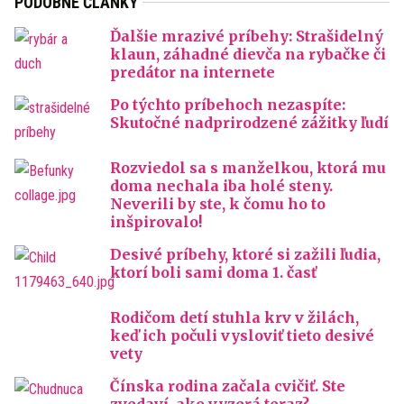
PODOBNÉ ČLÁNKY
Ďalšie mrazivé príbehy: Strašidelný
klaun, záhadné dievča na rybačke či
predátor na internete
Po týchto príbehoch nezaspíte:
Skutočné nadprirodzené zážitky ľudí
Rozviedol sa s manželkou, ktorá mu
doma nechala iba holé steny.
Neverili by ste, k čomu ho to
inšpirovalo!
Desivé príbehy, ktoré si zažili ľudia,
ktorí boli sami doma 1. časť
Rodičom detí stuhla krv v žilách,
keď ich počuli vysloviť tieto desivé
vety
Čínska rodina začala cvičiť. Ste