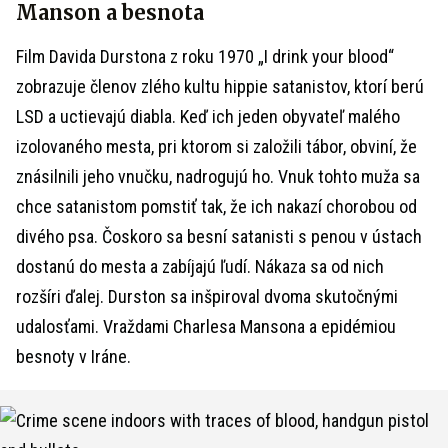
Manson a besnota
Film Davida Durstona z roku 1970 „I drink your blood“
zobrazuje členov zlého kultu hippie satanistov, ktorí berú
LSD a uctievajú diabla. Keď ich jeden obyvateľ malého
izolovaného mesta, pri ktorom si založili tábor, obviní, že
znásilnili jeho vnučku, nadrogujú ho. Vnuk tohto muža sa
chce satanistom pomstiť tak, že ich nakazí chorobou od
divého psa. Čoskoro sa besní satanisti s penou v ústach
dostanú do mesta a zabíjajú ľudí. Nákaza sa od nich
rozšíri ďalej. Durston sa inšpiroval dvoma skutočnými
udalosťami. Vraždami Charlesa Mansona a epidémiou
besnoty v Iráne.