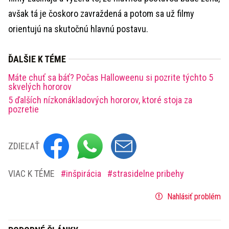
avšak tá je čoskoro zavraždená a potom sa už filmy
orientujú na skutočnú hlavnú postavu.
ĎALŠIE K TÉME
Máte chuť sa báť? Počas Halloweenu si pozrite týchto 5
skvelých hororov
5 ďalších nízkonákladových hororov, ktoré stoja za
pozretie
ZDIEĽAŤ
VIAC K TÉME
inšpirácia
strasidelne pribehy
Nahlásiť problém