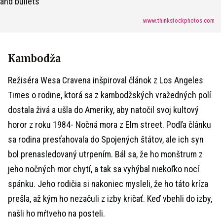
www.thinkstockphotos.com
Kambodža
Režiséra Wesa Cravena inšpiroval článok z Los Angeles
Times o rodine, ktorá sa z kambodžských vražedných polí
dostala živá a ušla do Ameriky, aby natočil svoj kultový
horor z roku 1984- Nočná mora z Elm street. Podľa článku
sa rodina presťahovala do Spojených štátov, ale ich syn
bol prenasledovaný utrpením. Bál sa, že ho monštrum z
jeho nočných mor chytí, a tak sa vyhýbal niekoľko nocí
spánku. Jeho rodičia si nakoniec mysleli, že ho táto kríza
prešla, až kým ho nezačuli z izby kričať. Keď vbehli do izby,
našli ho mŕtveho na posteli.