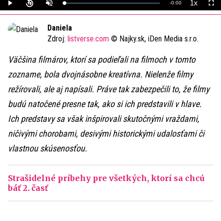
1x
Remaining
-
0:00
Loaded
:
Play
Unmute
Playback
Full
0%
Rate
Time
Daniela
Zdroj:
listverse.com
© Najky.sk, iDen Media s.r.o.
Väčšina filmárov, ktorí sa podieľali na filmoch v tomto
zozname, bola dvojnásobne kreatívna. Nielenže filmy
režírovali, ale aj napísali. Práve tak zabezpečili to, že filmy
budú natočené presne tak, ako si ich predstavili v hlave.
Ich predstavy sa však inšpirovali skutočnými vraždami,
ničivými chorobami, desivými historickými udalosťami či
vlastnou skúsenosťou.
Strašidelné príbehy pre všetkých, ktorí sa chcú
báť 2. časť