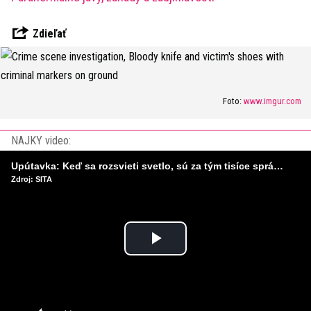
Zdieľať
Foto:
www.imgur.com
NAJKY video:
Upútavka: Keď sa rozsvieti svetlo, sú za tým tisíce správnych rozhodnutí. Ako vzniká infraštruktúra, ktorú nevnímame?
Zdroj: SITA
Play
Video