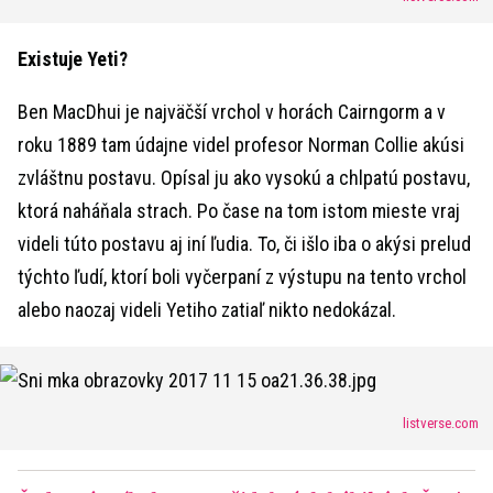
Existuje Yeti?
Ben MacDhui je najväčší vrchol v horách Cairngorm a v
roku 1889 tam údajne videl profesor Norman Collie akúsi
zvláštnu postavu. Opísal ju ako vysokú a chlpatú postavu,
ktorá naháňala strach. Po čase na tom istom mieste vraj
videli túto postavu aj iní ľudia. To, či išlo iba o akýsi prelud
týchto ľudí, ktorí boli vyčerpaní z výstupu na tento vrchol
alebo naozaj videli Yetiho zatiaľ nikto nedokázal.
listverse.com