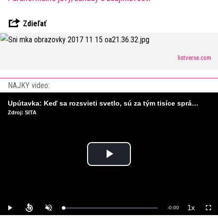
Zdieľať
listverse.com
NAJKY video:
Upútavka: Keď sa rozsvieti svetlo, sú za tým tisíce správnych rozhodnutí. Ako vzniká infraštruktúra, ktorú nevnímame?
Zdroj: SITA
Play
Video
1x
Remaining
-
0:00
Loaded
:
Play
Unmute
Playback
Full
0%
Rate