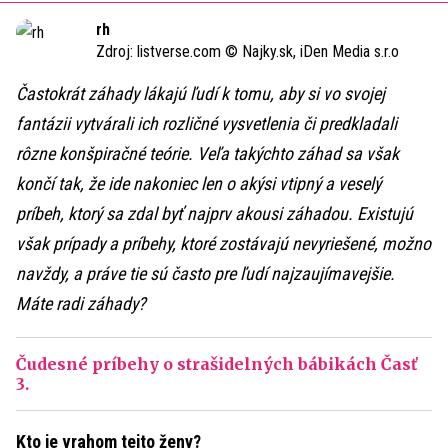
Time
rh
Zdroj:
listverse.com © Najky.sk, iDen Media s.r.o
Častokrát záhady lákajú ľudí k tomu, aby si vo svojej
fantázii vytvárali ich rozličné vysvetlenia či predkladali
rôzne konšpiračné teórie. Veľa takýchto záhad sa však
končí tak, že ide nakoniec len o akýsi vtipný a veselý
príbeh, ktorý sa zdal byť najprv akousi záhadou. Existujú
však prípady a príbehy, ktoré zostávajú nevyriešené, možno
navždy, a práve tie sú často pre ľudí najzaujímavejšie.
Máte radi záhady?
Čudesné príbehy o strašidelných bábikách Časť
3.
Kto je vrahom tejto ženy?