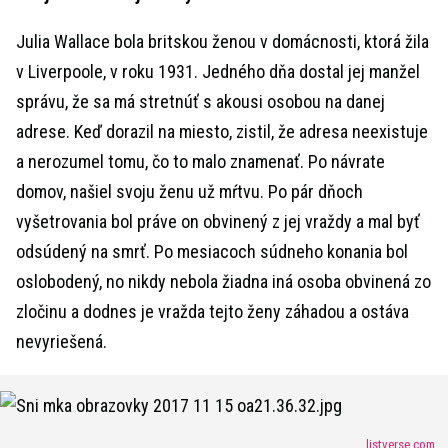
Julia Wallace bola britskou ženou v domácnosti, ktorá žila
v Liverpoole, v roku 1931. Jedného dňa dostal jej manžel
správu, že sa má stretnúť s akousi osobou na danej
adrese. Keď dorazil na miesto, zistil, že adresa neexistuje
a nerozumel tomu, čo to malo znamenať. Po návrate
domov, našiel svoju ženu už mŕtvu. Po pár dňoch
vyšetrovania bol práve on obvinený z jej vraždy a mal byť
odsúdený na smrť. Po mesiacoch súdneho konania bol
oslobodený, no nikdy nebola žiadna iná osoba obvinená zo
zločinu a dodnes je vražda tejto ženy záhadou a ostáva
nevyriešená.
listverse.com