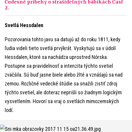
Čudesné príbehy o strašidelných bábikách Časť
2.
Svetlá Hessdalen
Pozorovania tohto javu sa datujú až do roku 1811, kedy
ľudia videli tieto svetlá prvýkrát. Vyskytujú sa v údolí
Hessdalen, ktoré sa nachádza uprostred Nórska.
Postupne sa pravidelnosť a intenzita týchto svetiel
zväčšila. Sú buď jasne biele alebo žlté a vznášajú sa nad
zemou. Rozličné vedecké štúdie sa snažili zistiť zdroj
týchto svetiel, ale doteraz neprišli so žiadnym logickým
vysvetlením. Hovorí sa vraj o svetlách mimozemských
lodí.