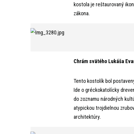
kostola je reštaurovaný iko
zákona.
Chrám svätého Lukáša Evan
Tento kostolík bol postaven
Ide o gréckokatolícky dreve
do zoznamu národných kultú
atypickou trojdielnou zrubo
architektúry.