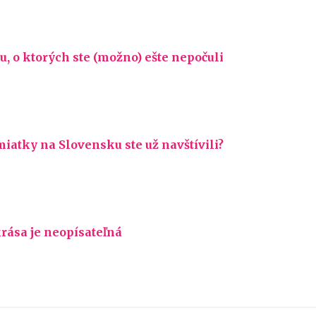
, o ktorých ste (možno) ešte nepočuli
iatky na Slovensku ste už navštívili?
rása je neopísateľná