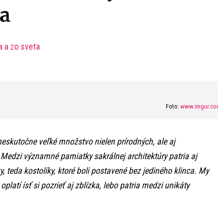
a
a a zo sveta
Foto:
www.imgur.co
eskutočne veľké množstvo nielen prírodných, ale aj
 Medzi významné pamiatky sakrálnej architektúry patria aj
y, teda kostolíky, ktoré boli postavené bez jediného klinca. My
 oplatí ísť si pozrieť aj zblízka, lebo patria medzi unikáty