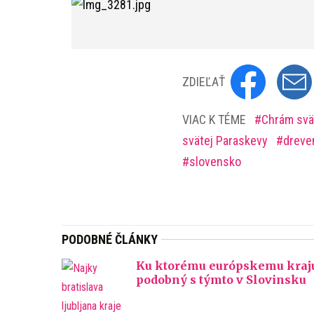
ZDIEĽAŤ
VIAC K TÉME
Chrám svä
svätej Paraskevy
dreve
slovensko
PODOBNÉ ČLÁNKY
Ku ktorému európskemu kraju m
podobný s týmto v Slovinsku