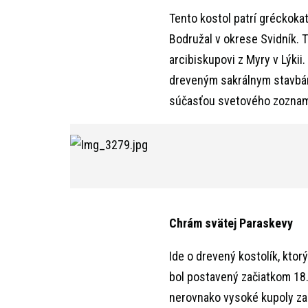
Tento kostol patrí gréckoka
Bodružal v okrese Svidník. 
arcibiskupovi z Myry v Lýkii
dreveným sakrálnym stavbám
súčasťou svetového zoznam
Chrám svätej Paraskevy
Ide o drevený kostolík, kto
bol postavený začiatkom 18. 
nerovnako vysoké kupoly za