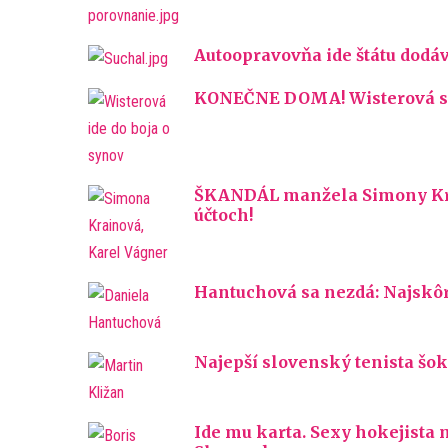
Autoopravovňa ide štátu dodáv
KONEČNE DOMA! Wisterová so 
ŠKANDÁL manžela Simony Krai
účtoch!
Hantuchová sa nezdá: Najskôr
Najepší slovenský tenista šoku
Ide mu karta. Sexy hokejista m