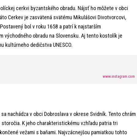
tolíckej cerkvi byzantského obradu. Nájsť ho môžete v obci
Táto Cerkev je zasvätená svätému Mikulášovi Divotvorcovi,
. Postavený bol v roku 1658 a patrí k najstarším
 východného obradu na Slovensku. Aj tento kostolík je
u kultúrneho dedičstva UNESCO.
www.instagram.com
rý sa nachádza v obci Dobroslava v okrese Svidník. Tento chrám
storočia. K jeho charakteristickému vzhľadu patria tri
končené vežami s baňami. Najvzácnejšou pamiatkou tohto