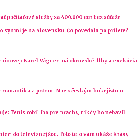
ať počítačové služby za 400.000 eur bez súťaže
synmi je na Slovensku. Čo povedala po prílete?
novej: Karel Vágner má obrovské dlhy a exekúcia
 romantika a potom...Noc s českým hokejistom
je: Tenis robil iba pre prachy, nikdy ho nebavil
ieri do televíznej šou. Toto telo vám ukáže krásy