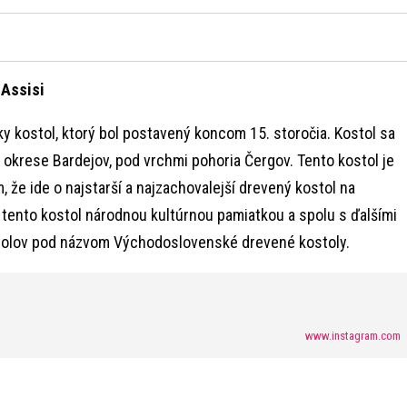
 Assisi
ky kostol, ktorý bol postavený koncom 15. storočia. Kostol sa
 okrese Bardejov, pod vrchmi pohoria Čergov. Tento kostol je
 že ide o najstarší a najzachovalejší drevený kostol na
tento kostol národnou kultúrnou pamiatkou a spolu s ďalšími
stolov pod názvom Východoslovenské drevené kostoly.
www.instagram.com