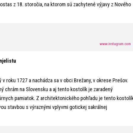
nostas z 18. storočia, na ktorom sú zachytené výjavy z Nového
www.instagram.com
jelistu
ý v roku 1727 a nachádza sa v obci Brežany, v okrese Prešov.
ný chrám na Slovensku a aj tento kostolík je zaradený
rnych pamiatok. Z architektonického pohľadu je tento kostolí
vou stavbou s výraznými vplyvmi gotickej sakrálnej