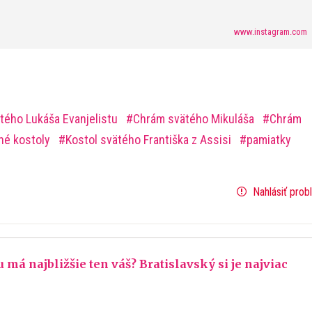
www.instagram.com
tého Lukáša Evanjelistu
Chrám svätého Mikuláša
Chrám
né kostoly
Kostol svätého Františka z Assisi
pamiatky
Nahlásiť prob
á najbližšie ten váš? Bratislavský si je najviac