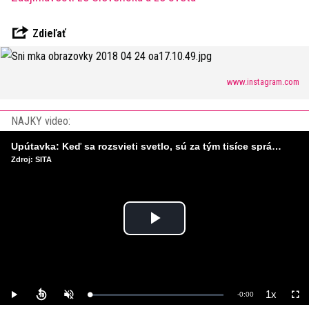
Zdieľať
www.instagram.com
NAJKY video:
Upútavka: Keď sa rozsvieti svetlo, sú za tým tisíce správnych rozhodnutí. Ako vzniká infraštruktúra, ktorú nevnímame?
Zdroj: SITA
Play
Video
1x
Remaining
-
0:00
Loaded
:
Play
Unmute
Playback
Full
0%
Rate