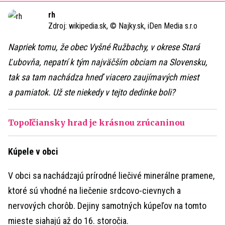
Time
rh
Zdroj:
wikipedia.sk, © Najky.sk, iDen Media s.r.o
Napriek tomu, že obec Vyšné Ružbachy, v okrese Stará
Ľubovňa, nepatrí k tým najväčším obciam na Slovensku,
tak sa tam nachádza hneď viacero zaujímavých miest
a pamiatok. Už ste niekedy v tejto dedinke boli?
Topoľčiansky hrad je krásnou zrúcaninou
Kúpele v obci
V obci sa nachádzajú prírodné liečivé minerálne pramene,
ktoré sú vhodné na liečenie srdcovo-cievnych a
nervových chorôb. Dejiny samotných kúpeľov na tomto
mieste siahajú až do 16. storočia.