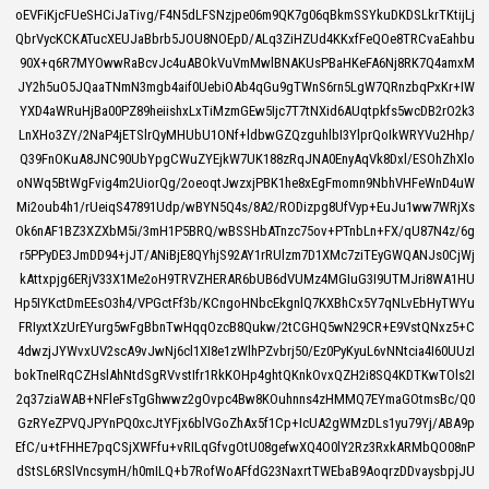
oEVFiKjcFUeSHCiJaTivg/F4N5dLFSNzjpe06m9QK7g06qBkmSSYkuDKDSLkrTKtijLj
QbrVycKCKATucXEUJaBbrb5JOU8NOEpD/ALq3ZiHZUd4KKxfFeQOe8TRCvaEahbu
90X+q6R7MYOwwRaBcvJc4uABOkVuVmMwlBNAKUsPBaHKeFA6Nj8RK7Q4amxM
JY2h5uO5JQaaTNmN3mgb4aif0UebiOAb4qGu9gTWnS6rn5LgW7QRnzbqPxKr+IW
YXD4aWRuHjBa00PZ89heiishxLxTiMzmGEw5Ijc7T7tNXid6AUqtpkfs5wcDB2rO2k3
LnXHo3ZY/2NaP4jETSlrQyMHUbU1ONf+ldbwGZQzguhlbI3YlprQoIkWRYVu2Hhp/
Q39FnOKuA8JNC90UbYpgCWuZYEjkW7UK188zRqJNA0EnyAqVk8Dxl/ESOhZhXlo
oNWq5BtWgFvig4m2UiorQg/2oeoqtJwzxjPBK1he8xEgFmomn9NbhVHFeWnD4uW
Mi2oub4h1/rUeiqS47891Udp/wBYN5Q4s/8A2/RODizpg8UfVyp+EuJu1ww7WRjXs
Ok6nAF1BZ3XZXbM5i/3mH1P5BRQ/wBSSHbATnzc75ov+PTnbLn+FX/qU87N4z/6g
r5PPyDE3JmDD94+jJT/ANiBjE8QYhjS92AY1rRUlzm7D1XMc7ziTEyGWQANJs0CjWj
kAttxpjg6ERjV33X1Me2oH9TRVZHERAR6bUB6dVUMz4MGIuG3I9UTMJri8WA1HU
Hp5IYKctDmEEsO3h4/VPGctFf3b/KCngoHNbcEkgnlQ7KXBhCx5Y7qNLvEbHyTWYu
FRIyxtXzUrEYurg5wFgBbnTwHqqOzcB8Qukw/2tCGHQ5wN29CR+E9VstQNxz5+C
4dwzjJYWvxUV2scA9vJwNj6cl1XI8e1zWlhPZvbrj50/Ez0PyKyuL6vNNtcia4I60UUzI
bokTneIRqCZHslAhNtdSgRVvstIfr1RkKOHp4ghtQKnkOvxQZH2i8SQ4KDTKwTOls2I
2q37ziaWAB+NFleFsTgGhwwz2gOvpc4Bw8KOuhnns4zHMMQ7EYmaGOtmsBc/Q0
GzRYeZPVQJPYnPQ0xcJtYFjx6blVGoZhAx5f1Cp+IcUA2gWMzDLs1yu79Yj/ABA9p
EfC/u+tFHHE7pqCSjXWFfu+vRILqGfvgOtU08gefwXQ4O0lY2Rz3RxkARMbQO08nP
dStSL6RSlVncsymH/h0mILQ+b7RofWoAFfdG23NaxrtTWEbaB9AoqrzDDvaysbpjJU