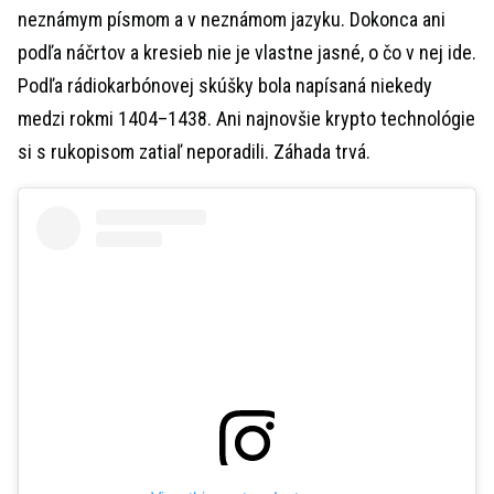
neznámym písmom a v neznámom jazyku. Dokonca ani
podľa náčrtov a kresieb nie je vlastne jasné, o čo v nej ide.
Podľa rádiokarbónovej skúšky bola napísaná niekedy
medzi rokmi 1404–1438. Ani najnovšie krypto technológie
si s rukopisom zatiaľ neporadili. Záhada trvá.