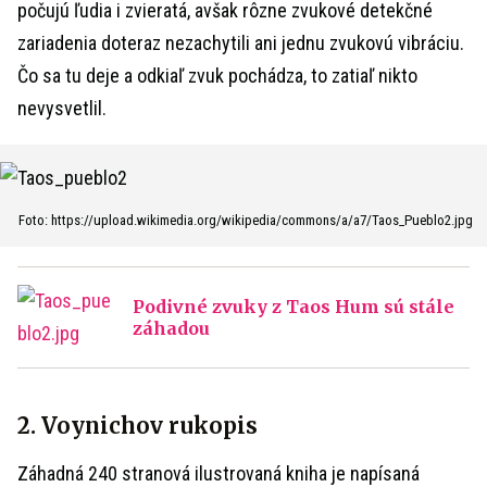
počujú ľudia i zvieratá, avšak rôzne zvukové detekčné
zariadenia doteraz nezachytili ani jednu zvukovú vibráciu.
Čo sa tu deje a odkiaľ zvuk pochádza, to zatiaľ nikto
nevysvetlil.
Foto: https://upload.wikimedia.org/wikipedia/commons/a/a7/Taos_Pueblo2.jpg
Podivné zvuky z Taos Hum sú stále
záhadou
2. Voynichov rukopis
Záhadná 240 stranová ilustrovaná kniha je napísaná