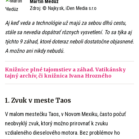
Martin Medúz
Zdroj:
© Najky.sk, iDen Media s.r.o
Aj keď veda a technológie už majú za sebou dlhú cestu,
stále sa nevedia dopátrať rôznych vysvetlení. To sa týka aj
týchto 9 záhad, ktoré doteraz neboli dostatočne objasnené.
A možno ani nikdy nebudú.
Knižnice plné tajomstiev a záhad. Vatikánsky
tajný archív, či knižnica Ivana Hrozného
1. Zvuk v meste Taos
V malom mestečku Taos, v Novom Mexiku, často počuť
neobvyklý zvuk, ktorý možno prirovnať k zvuku
vzdialeného dieselového motora. Bez problémov ho