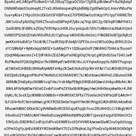
Bpa4vLertL3AGyxPGc8smG+1dL3XluqTQypaQC3Qx17g3I5Lp8UdwuP+0uOkjbmpf
ONN6Wls6m3OiuImeyXL2TvxDJKlmhmxperqfKq6dhMpZg43fwkOp3JrnnvVNbuPm
Sua+yAOa+Z1RpcGt3vUEkGnS5FV0DPsxxQ7OPDREhwOuStAzp1PU1pyTVWWE7bt
JBK1oGruFpN205g7GtRZTnva3osEMPmjHfZyBxJq7VqLQKC2p/0DVq8TI8MYH6TJ
Qai0UBNL0FdlBh/aZlQnj7VrftI9qcxzH0XJSu/yx6zpsb7dVxTiiAMxUraUNakVrQm5
VxNbf2PS2nbQEVabi9SDsfRdJD/Cyyfsuy/s8GHEXkcXm3oLrY9kEBB5olB7jyUhjBzS
ywKKxHHuBdI1j+TbU8/8LCTsadR5Vp5Fde4jh1QPFOnJcvx2WOuQ0nyJB9VUZrGx
sYCQ8NdyF+9yNtx6qqGMI52+SuM6yd7Y+102Buam3ofFZ8KiRNG7SHkUa7bxomY
zQiqtNMjowxrmvZ+E7j9FVkXvZEdZ4KjaYixtNEgII3qCN/qrLgWQtidGSaxTD4OJa4f
RUPAuNa97Q0U0gW62or7hr38WRyeP/wBVlW/iKcJUYVqneXiopp5v/hBNTPugoqx
aE1MSeSUHBEBU0HNaRIy6MEFxHkpZKZwErXxhzDVp90+VrfAn1TxUAISHBOFEqIe
KiD2ljmhzXAggioIPIhcP479m8sDzLhGOkhNSWC7o/ADct6cwu96VHxEJ3BumaOX8I
4XRk8kZHeDpKjoSK08N1osjl14eJ1rsb9ApPE8gbGW0DddQ6wvUH4qo4RkrhIr/AH
B8rIL6Ft6rNy8OwY6OeOZvebPJoePeZXS6x6bWWgwj/HwUHIH0mxjekwNx+KJhR
GIyKL/hL5osXZju9DMBUO08iBdv+V0HAYtliXChFfis77SsmlxUH2VXPaQdFQA4c9+Y
5LFcD4+RxfC9xrHahNwLgt9CFR2DE5m0e7sqnHY9m5Kr9VqpD2A3IrdRWU44zeRsb
XRucwl4AINCSKkm3ICg9ViMlwBxWIZEXGsju87cjqb7rcccZRLNHH2LC/S4kgb961f
G6veDuG2YSMOcA6V19emhaDszeyqNRhmiNjWNqQ0BtTzpavyUtsigufdONmUVZs
S9VQobJE82W9UCcdFrjcOdPosGX96lRSvzXQYHVWE4zwxw03aAfZvuOgdzHzqg
oOPmSOgYyJjnBziX6RXYW26n6KBwV7OZsZrfNqhiaLGg1PceQrsOpW44UhOKk0g9
0ULvIW5dV0qCBrGhjQABySpHCsw9luKbVzG93YAOBcR1pW3kqPO+E5oGtrhpgKVc