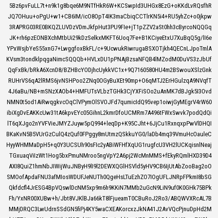
5Bz6pvFuLL7t+n9k1g8bqe6M9NTfHkR6W+KCSwpId3UHGx8EzG+oKKdLvRQsfhR
JQ7OHuu+oPgU+w1+CB6IM/icO8OpT4IK3maCbiqCCTlrKN5i4+RU5yhZc+o0jkpw
3RAPRG03RE0BKQZLUVDzVDmJkfpHut3PU9FIe+jT1pZZV2aSt0hh3cByrcoNQQGq
JK+rh6pzEONBXchMtbUi29kDzSelkxMKFT6Uoq7Fe+B1KCiyeEtxU7XuBqQ5g/lI6e
YPxWsjbYeS55xnG7+LwggfoxBkFL/c+9UcwukRiwrugaBSXOTjkh4QECnLJpoTmlA
KVsm3tondklpqgaNimcSQQQb+HVLxDU1pPNAjBzsaNFQB4lMZodM0DuVS3zJbUf
QqFxBk/bRkA6XcnD8/BZHBcYODjhcUykkVC1x+9Q7160580HU4m2BSwouXSlzGnk
RUHrVS6qA2lRMS6jvNSHPoo2ZNq0OGyBuXEt90mp+O6qMTJ2ErHGulzqA9NVqfT
4J6aBu/NB+mSNzXAOb4+HMFUTsVLbzTGHk3CjYXFiSOo2uAnMK7dBJgk5I3Ovd
NMN0t5od1AiRwqgkvcOqClVPymOlSVOJFd7qumicIdQ95vep1oiwjGyMEgrV4rW60
ibiXgDvEAKKcUw31tA6kpvEYc05GihnL2kmrDfoUCMRm7A496tFWxSwvk7podQdQi
lT6qXJgo2nYVFVieJMYZJuyw5pQ994+leqDp+K95CJht+6JjCu1RxnqxpPwVlDHQI
BKaKvN5B5VUrGzCulQ4zQuf0FPggy8mUtmzQSkkuYG0/laDb4mq39VmuHcOauleC
HyyWHMMaDpH5+q0Y3UCSUh90sFIc2yABiWFHfXqUG1rugfcU3VH2lUCKqisnlNeaj
TGxuaqViIzWt1Hog5bxPmuNMroo5ngVpY2A6pj2WcMnMMS+fEkyRQmlHXD39D4
AXI8QuiZ1hmNbJIWijWuJNByH9lI9l2DEWXQGlHSVld5yHV9CB6IjUtAbZooBag2oO
SMOofApdaFNU3afMIosWDUFJeNUTh0QgeHsLTuEzhZO7IOgUFLJNRpFPkmI8bSG
Qkfdcfl4JrESG4BpVQswlDcNM5xp9m6h9KKiN7MMb2uGcN9LiN9uf0K0GHk75BPk
Fh/YxNR00XUBw+h/Jbt8VJKlBJa66kT8lFjueamT0CBuRoJ2Ro3/ABQWVXRcAL7B
MMjDRQC3LwUdrnSSdGN5fiPj4KY5waCXEAKorcxzJkNA41J2AvVQcPjnuDpHd2M