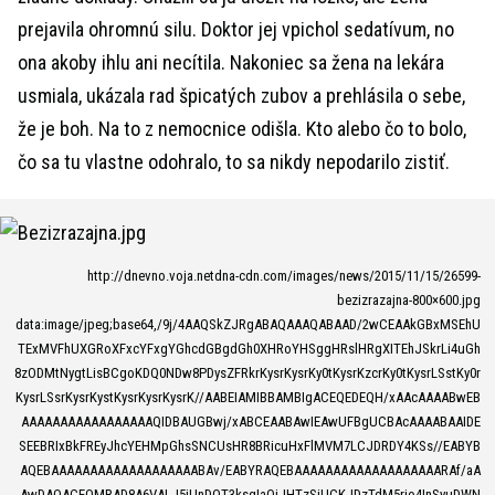
prejavila ohromnú silu. Doktor jej vpichol sedatívum, no
ona akoby ihlu ani necítila. Nakoniec sa žena na lekára
usmiala, ukázala rad špicatých zubov a prehlásila o sebe,
že je boh. Na to z nemocnice odišla. Kto alebo čo to bolo,
čo sa tu vlastne odohralo, to sa nikdy nepodarilo zistiť.
http://dnevno.voja.netdna-cdn.com/images/news/2015/11/15/26599-
bezizrazajna-800×600.jpg
data:image/jpeg;base64,/9j/4AAQSkZJRgABAQAAAQABAAD/2wCEAAkGBxMSEhU
TExMVFhUXGRoXFxcYFxgYGhcdGBgdGh0XHRoYHSggHRslHRgXITEhJSkrLi4uGh
8zODMtNygtLisBCgoKDQ0NDw8PDysZFRkrKysrKysrKy0tKysrKzcrKy0tKysrLSstKy0r
KysrLSsrKysrKystKysrKysrKysrK//AABEIAMIBBAMBIgACEQEDEQH/xAAcAAAABwEB
AAAAAAAAAAAAAAAAAQIDBAUGBwj/xABCEAABAwIEAwUFBgUCBAcAAAABAAIDE
SEEBRIxBkFREyJhcYEHMpGhsSNCUsHR8BRicuHxFlMVM7LCJDRDY4KSs//EABYB
AQEBAAAAAAAAAAAAAAAAAAABAv/EABYRAQEBAAAAAAAAAAAAAAAAAAARAf/aA
AwDAQACEQMRAD8A6VALJ5jUnDOT3ksgIaQjJHTzSiUCKJDzTdM5rjo4InSyuDWN