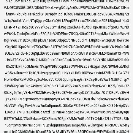
bHZTJomzDXooBWjjb18lQZphWyae+7Sy+indd4nmVRDzPMC5rhHXU62rpe5WGhx
VJzDEC8N303L3G2/QD6rSTNkxL+wgNCdyAe6DzJPRWU2JwGTRiMuBlcKuO73Hm
fAIi94RxbuxbHiaNkqdIG1DcNqdyFppHGhouT4niSPEDtGEeHgpvCvGeJkmMBj7Zr
W1q2uofkUVuntNTqQjgravXknYcQHt1AEcqOBB+aax75KaIh3ju42DR18SgiuxLf4uO
EHaN7t+ZIH6q2c8C9VVYfKo2SGY1dJSgJ2aKbAJ+fEAbuHqoJDsa3ofgo8uPAuNX
wP6KrlzZpdojDnu/kFaeZ2ClR4eV25DPDc+Z5KiQzOItnODT42+qnMka4WINehWezH
DgPYwuJ11B25KijhbFpkiBa4zdnQOdppz7oNNuqDdPhHJRptbRWtQqrL8TI6WYGo
Y0gN6G1Spc2MLa970QAZiwnS4EE9VI0NIrZUGOxDZAWkEeIsVHwc8kVAH9o3a9nD
9UED2rZsIcE+NpGqSjLdDv8qq99mmND8Bh6/7bR8BT8lzP2uvJMZvQmra8rXFPNW
Hslz3TCYzvG426tN7eIJKDtDtkkG3koGEzaN7uyDxr06wOrSaV+NlO1AKBmV2l1abh
R5ZQ1krvT4pGMmAsfNVzp9YDfGtKqitkaa0WW49zZoa7Bxgant0yO/DWlAFutADql
wC5vxJlrmzmbTq1G/U3vaqIgeynHGLHsY+xILD63H0XYcws+viuMZ5hjC+HGxG7H
NLvIEH6WXaMURIxsg2cA4eosVdXDD30pbmp8ragGir3XCsy4Fo8VAwT4IJBKCirqrY
23VdiJ2yEaiaDkp749RvsjGGYOSIhTSl4LWt7v7so72sia57z6bnyAVvQUtZZl/DpOJ7Z
05LKg9nTenjVBHx+YRZZhHzvaGySEu087+6xcm4eyl2ZYh2LxRcIi/Q51CRqPus3FvH
yXYeIuGIMc5pxBeWt2YHaR8rqwyvL4MNEIoY2sYDUN3Fd635qkc8wvs4cxzhDK4N
NaVZWnzWg4VwLMow7mSuDpnuc8uG5bSwPSi1M+PDbk0C4xx5xKDi394vApQVs
LD4c0HYMI8PaJXkkuGoAmzfTZHNmAFbgeq57gs5x07GMw8Ys0bCvLqbAK8y3gu
R57THTukO/ZNdRvkab+SCXPnrnu7OBjpX/AMo7o83bD1T+C4dkk72Llr/7TDRo83b
n0orrCwRxN0xNa1o5NFP35p9hqgKDDMjaGsaGjoAluCWEhwqoKTNIicRAQSAC4ny
omcLh42CNj6OMkjnt8DupGZ4r/wASyIffY8V6Giq8A0iPCkgkteWE/EVKol5LI+USk2H