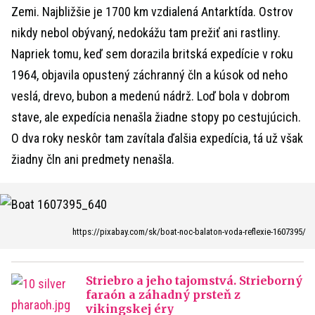
Zemi. Najbližšie je 1700 km vzdialená Antarktída. Ostrov
nikdy nebol obývaný, nedokážu tam prežiť ani rastliny.
Napriek tomu, keď sem dorazila britská expedície v roku
1964, objavila opustený záchranný čln a kúsok od neho
veslá, drevo, bubon a medenú nádrž. Loď bola v dobrom
stave, ale expedícia nenašla žiadne stopy po cestujúcich.
O dva roky neskôr tam zavítala ďalšia expedícia, tá už však
žiadny čln ani predmety nenašla.
https://pixabay.com/sk/boat-noc-balaton-voda-reflexie-1607395/
Striebro a jeho tajomstvá. Strieborný
faraón a záhadný prsteň z
vikingskej éry