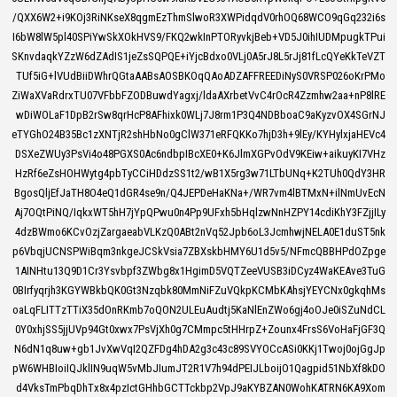
/QXX6W2+i9KOj3RiNKseX8qgmEzThmSlwoR3XWPidqdV0rhOQ68WCO9qGq232i6s
I6bW8lW5pl40SPiYwSkXOkHVS9/FKQ2wkInPTORyvkjBeb+VD5J0ihIUDMpugkTPui
SKnvdaqkYZzW6dZAdIS1jeZsSQPQE+iYjcBdxo0VLj0A5rJ8L5rJj81fLcQYeKkTeVZT
TUf5iG+lVUdBiiDWhrQGtaAABsAOSBKOqQAoADZAFFREEDiNyS0VRSP026oKrPMo
ZiWaXVaRdrxTU07VFbbFZODBuwdYagxj/ldaAXrbetVvC4rOcR4Zzmhw2aa+nP8lRE
wDiWOLaF1DpB2rSw8qrHcP8AFhixk0WLj7J8rm1P3Q4NDBboaC9aKyzvOX4SGrNJ
eTYGhO24B35Bc1zXNTjR2shHbNo0gClW371eRFQKKo7hjD3h+9lEy/KYHylxjaHEVc4
DSXeZWUy3PsVi4o48PGXS0Ac6ndbpIBcXE0+K6JlmXGPvOdV9KEiw+aikuyKI7VHz
HzRf6eZsHOHWytg4pbTyCCiHDdzSS1t2/wB1X5rg3w71LTbUNq+K2TUh0QdY3HR
BgosQljEfJaTH8O4eQ1dGR4se9n/Q4JEPDeHaKNa+/WR7vm4lBTMxN+ilNmUvEcN
Aj7OQtPiNQ/IqkxWT5hH7jYpQPwu0n4Pp9UFxh5bHqlzwNnHZPY14cdiKhY3FZjjILy
4dzBWmo6KCvOzjZargaeabVLKzQ0ABt2nVq52Jpb6oL3JcmhwjNELA0E1duST5nk
p6VbqjUCNSPWiBqm3nkgeJCSkVsia7ZBXskbHMY6U1d5v5/NFmcQBBHPdOZpge
1AINHtu13Q9D1Cr3Ysvbpf3ZWbg8x1HgimD5VQTZeeVUSB3iDCyz4WaKEAve3TuG
0BIrfyqrjh3KGYWBkbQK0Gt3Nzqbk80MmNiFZuVQkpKCMbKAhsjYEYCNx0gkqhMs
oaLqFLITTzTTiX35dOnRKmb7oQON2ULEuAudtj5KaNlEnZWo6gj4oOJe0iSZuNdCL
0Y0xhjSS5jjUVp94Gt0xwx7PsVjXh0g7CMmpc5tHHrpZ+Zounx4FrsS6VoHaFjGF3Q
N6dN1q8uw+gb1JvXwVqI2QZFDg4hDA2g3c43c89SVYOCcASi0KKj1Twoj0ojGgJp
pW6WHBIoiIQJklIN9uqW5vMbJIumJT2R1V7h94dPEIJLboijO1Qagpid51NbXf8kDO
d4VksTmPbqDhTx8x4pzIctGHhbGCTTckbp2VpJ9aKYBZAN0WohKATRN6KA9Xom