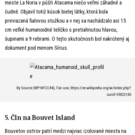
meste La Noria v púšti Atacama niečo veľmi záhadné a
čudné. Objavil totiž kúsok bielej látky, ktorá bola
previazaná fialovou stužkou a v nej sa nachádzalo asi 15
cm veľké humanoidné telíčko s pretiahnutou hlavou,
šupinami a 9 rebrami. O tejto skutočnosti bol nakrútený aj
dokument pod menom Sírius.
By Source (WP:NFCC#4), Fair use, https://en.wikipedia.org/w/index.php?
curid=39322145
5. Čln na Bouvet Island
Bouvetov ostrov patrí medzi najviac izolované miesta na