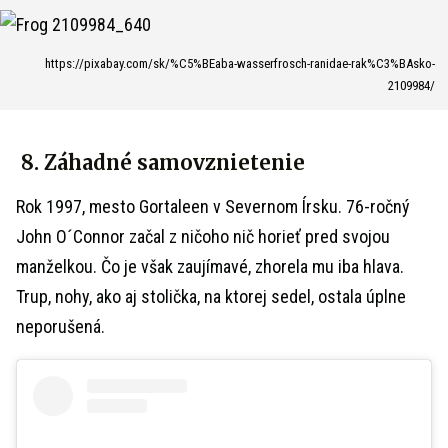
https://pixabay.com/sk/%C5%BEaba-wasserfrosch-ranidae-rak%C3%BAsko-
2109984/
8. Záhadné samovznietenie
Rok 1997, mesto Gortaleen v Severnom Írsku. 76-ročný
John O´Connor začal z ničoho nič horieť pred svojou
manželkou. Čo je však zaujímavé, zhorela mu iba hlava.
Trup, nohy, ako aj stolička, na ktorej sedel, ostala úplne
neporušená.