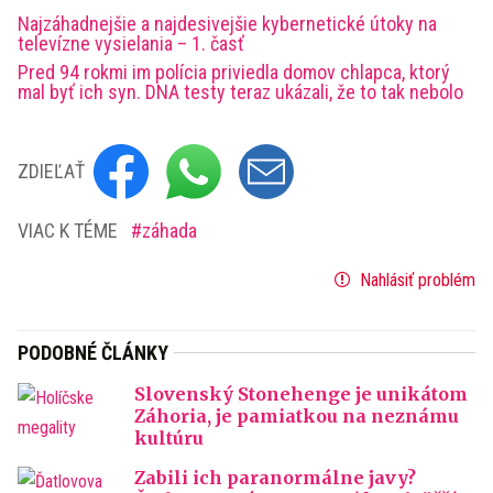
Najzáhadnejšie a najdesivejšie kybernetické útoky na
televízne vysielania – 1. časť
Pred 94 rokmi im polícia priviedla domov chlapca, ktorý
mal byť ich syn. DNA testy teraz ukázali, že to tak nebolo
ZDIEĽAŤ
VIAC K TÉME
záhada
Nahlásiť problém
PODOBNÉ ČLÁNKY
Slovenský Stonehenge je unikátom
Záhoria, je pamiatkou na neznámu
kultúru
Zabili ich paranormálne javy?