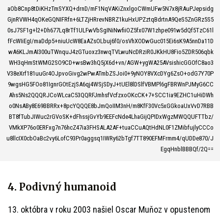
aOb8Cnp8tDiKHzTmSYXQ+drnD/mF1NqVAKiZnxlgoCWmUFw5N7x8jRAuPJepsidg
GjnRVWH4qOKeGQNIFRfn+6LTZjHRrevNBRZ1kuHxUPZztqBdrtnA9QeS5ZnGRz5S5
0sJ7SF1g+l2+Dh677Lq8rTf1ULFwVbSgINiNwfiiOZ5fx07W1zhpe091w5dQf5TzC61l
fFcWIiEgI/maDdp5+niuUcW8EaAZsOLbuj6f0/osVhXODwGuc015Ei6sK9A5nnDa11D
wA6KLJmAI300uTWnquJ4zGTuoxz3nwqTVLwuNcDRziR0JKkHU8Fio5ZDR506qbk
WH3qHmStWMG2SO9CD+wsBw3hQ5jX6d+vn/AGW+ygWA25AVsishicGGOfC8ao3
V38eXrf181uuGr4OJpvoGivg2wPwATmbZSJoi0+9yNOY8VXcDYg6ZsO+odG7Y70P
9wgsHG5FOo81IgnrGOtEzjSA6qj4WSjSDyJ+tUEl8lDSlfVBMPl6gFBRWnPJMyG6CC
Ahs5Ns2QQQRJCoWLcaC53QQRFJmhsfVcfzxoOKcCK+7+SCC1ia9EZHC1uHiDWh
o0NsABy8E69BBRRx+8pcYQQQE8bJmQoIIM3nH/m8KfF30Vc5xGGkoaUxVvD7RBB
BT8fTubJIWuc2rGVoSK+dFhssjGvYb9EEFcNde4LhaGijQPIDxWgzMWQQUFTTbz/
VMkXP76o0ERFxg7n76hcZ47ia3FHSALA2AF+tuaCCuAQtHdNL0F1ZMibfujlyCCCo
u8llcIX0cbOaBc2vy6LofC93Pr0aggsq1IWRy62bTgf7TT890EFMFrmm4/qUDDe870/J
EgqHnblBBBQf/2Q==
4. Podivný humanoid
13. októbra v roku 2003 našiel Oscar Muňoz v opustenom