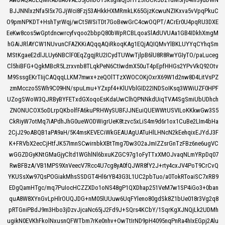
BJJNNlxzNfa5I5x7GJjWci8Fzj53AHkkHXMRmkLK65GjzKcwuNZIKxva5vVpqPkuC
O9pmNPKDT+HshTyrWqj/wCt5WSiTDt7GoBewGrC4cwOQPT/ACrEr0U4pqRU3DXE
EeKw8cos5wGptdncwrcyfvqoo2bbpQ80bWpRCBLqoaSlAdUVUAa1GB4IDkhXmgM
hGAiJRlAYCW1NUvunCFAZKKiAQqqAQiRkoqKAg1EQjAQIQMvYlBKLUYYqCYhqSm
MStKgaeE2dlJLUy6NBClF0EqZgqjRU2ICydTUWwTjlpB6lU8R8RwYGIyTO/paLuceg
Cl5hiBFG+QgkMBcR5Lzrxvnb8TLqkPeN6CtIwdmX50uT4pEpfHHGs2YPvVkQ92Otv
M9SssgEKrTIijCAQqqLLKM7mwx+zeQOlTTzXWOCOKjOxrX69W1d2nw8D4LitVsPZ
zmMcczo5SWh9C09HN/spuLmu+YZxpf4+KlUVblGID22INDSoIKsq3WWiUZF0HPF
UZogSWoW3QJRByBYFETxdGXoqoEsKdaUwClhQPNNkdUiqTVA4SgSmiUbUDhch
ZNONUCOX5oDLrpQKbolfFA6kuPRHWySUBFJJNEuiQUEWWtUSVILoKKkwGw3S5
CkRiyW7otMq7iAPdhJhG0ueWODWigrUeK8tzvc5xLiS4m9d6r1ox1CuBe2LIm4bHa
2CjJ29oABQB1aPA9aH/5K4msKEVECiWkGEAUAgUATuHlLHNcN2kEehqixEJYdJ3F
K+FRVbX2ecCjHtfJK57ImnSCwirnbkXBtTmg7Dw3O2aJmIZZsrGnTzFBz6ne6ugVC
wGGZDGyKNtGMaGjyCltd1WGhlNl6bxuKZGC97g1oFyTTxXMOJvaqNLmYRpDq07
RwBFBzA/VB1MPS9XnVeecV7Rcc4U7cg8yA0fQJWR8fY2J+rty4cxJV4PoT9CrCvQ
YKUSsXw97QsPOGiakMhsSSDGT4Hl6rYB43G3L1UC2pbTuo/a0TokRToaiSC7xRB9
EDgQamHTgc/mq7PuIocHCZZXDo1oNS48gP1QXDhap251VeM7w1SP4iGo3+0ban
quA8W8XYnGvLpHlrOUQJDG+nM05lUUuw6UqFYleno80gdSk8Z1bUe018r3Vg2q8
pRTGniPBdJ9m3Hbo3jDzvJjcaNc65jJ2Fd9J+SQrs4KCbY/1SqrKgXJNQjLk2UDMh
ugikN0EVKhFkolNxusnQFWTbm7rKe0nhv+OwTtIrND9pH4095nqPnRa4hIxEGpj2Alu