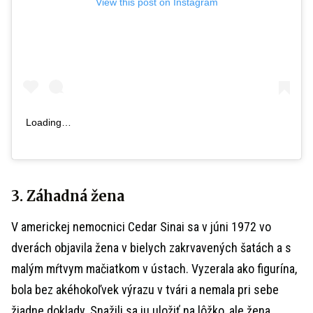
View this post on Instagram
Loading…
3. Záhadná žena
V americkej nemocnici Cedar Sinai sa v júni 1972 vo
dverách objavila žena v bielych zakrvavených šatách a s
malým mŕtvym mačiatkom v ústach. Vyzerala ako figurína,
bola bez akéhokoľvek výrazu v tvári a nemala pri sebe
žiadne doklady. Snažili sa ju uložiť na lôžko, ale žena