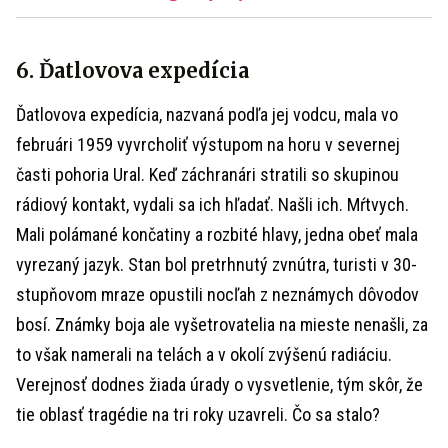
6. Ďatlovova expedícia
Ďatlovova expedícia, nazvaná podľa jej vodcu, mala vo
februári 1959 vyvrcholiť výstupom na horu v severnej
časti pohoria Ural. Keď záchranári stratili so skupinou
rádiový kontakt, vydali sa ich hľadať. Našli ich. Mŕtvych.
Mali polámané končatiny a rozbité hlavy, jedna obeť mala
vyrezaný jazyk. Stan bol pretrhnutý zvnútra, turisti v 30-
stupňovom mraze opustili nocľah z neznámych dôvodov
bosí. Známky boja ale vyšetrovatelia na mieste nenašli, za
to však namerali na telách a v okolí zvýšenú radiáciu.
Verejnosť dodnes žiada úrady o vysvetlenie, tým skôr, že
tie oblasť tragédie na tri roky uzavreli. Čo sa stalo?