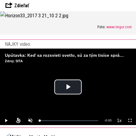
Zdieľať
Foto:
www.imgur.com
NAJKY video:
Upútavka: Keď sa rozsvieti svetlo, sú za tým tisíce správnych rozhodnutí. Ako vzniká infraštruktúra, ktorú nevnímame?
Zdroj: SITA
Play
Video
1x
Remaining
-
0:00
Loaded
:
Play
Unmute
Playback
Full
0%
Rate
Time