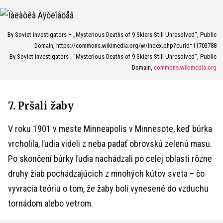
By Soviet investigators – „Mysterious Deaths of 9 Skiers Still Unresolved“, Public
Domain, https://commons.wikimedia.org/w/index.php?curid=11703788
By Soviet investigators - "Mysterious Deaths of 9 Skiers Still Unresolved", Public
Domain,
commons.wikimedia.org
7. Pršali žaby
V roku 1901 v meste Minneapolis v Minnesote, keď búrka
vrcholila, ľudia videli z neba padať obrovskú zelenú masu.
Po skončení búrky ľudia nachádzali po celej oblasti rôzne
druhy žiab pochádzajúcich z mnohých kútov sveta – čo
vyvracia teóriu o tom, že žaby boli vynesené do vzduchu
tornádom alebo vetrom.