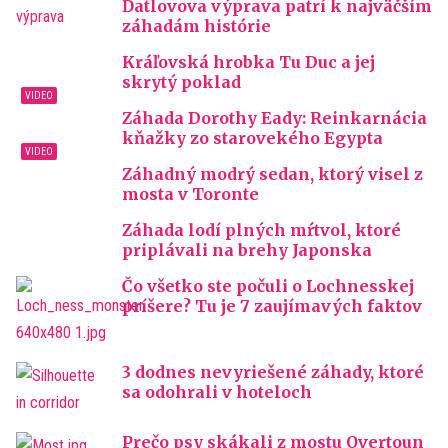
Ďatlovova výprava patrí k najväčším
záhadám histórie
Kráľovská hrobka Tu Duc a jej
skrytý poklad
Záhada Dorothy Eady: Reinkarnácia
kňažky zo starovekého Egypta
Záhadný modrý sedan, ktorý visel z
mosta v Toronte
Záhada lodí plných mŕtvol, ktoré
priplávali na brehy Japonska
Čo všetko ste počuli o Lochnesskej
príšere? Tu je 7 zaujímavých faktov
3 dodnes nevyriešené záhady, ktoré
sa odohrali v hoteloch
Prečo psy skákali z mostu Overtoun