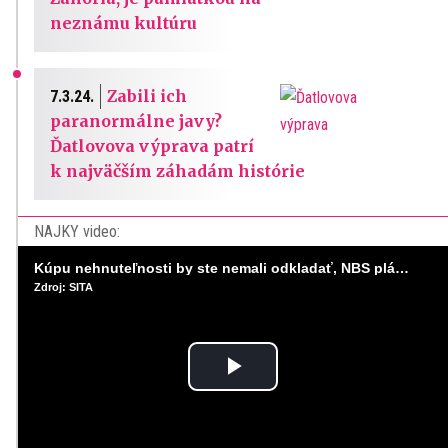
neznámu kultúru
Zabili ich
7.3.24.
paranormálne javy?
Ďatlovova výprava patrí
k najväčším záhadám histórie
NAJKY video:
Kúpu nehnuteľnosti by ste nemali odkladať, NBS plánuje sprísniť pravidlá pri hypotékach
Zdroj: SITA
Play
Video