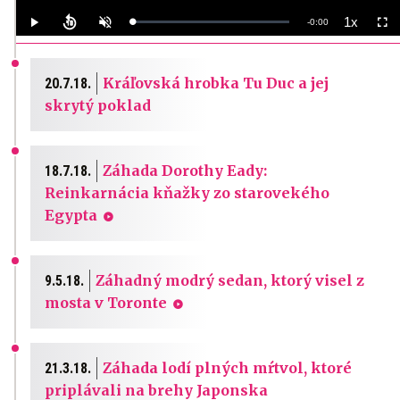
1x
Remaining
-
0:00
Loaded
:
Play
Unmute
Playback
Full
0%
Rate
Time
Kráľovská hrobka Tu Duc a jej
20.7.18.
skrytý poklad
Záhada Dorothy Eady:
18.7.18.
Reinkarnácia kňažky zo starovekého
Egypta
Záhadný modrý sedan, ktorý visel z
9.5.18.
mosta v Toronte
Záhada lodí plných mŕtvol, ktoré
21.3.18.
priplávali na brehy Japonska