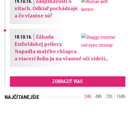
Zaujímavosti o
19.10.16.
vílach. Odkiaľ pochádzajú
a čo vlastne sú?
Záhada
18.10.16.
Enfieldskej príšery.
Napadla malého chlapca
a viacerí ľudia ju na vlastné oči videli...
ZOBRAZIŤ VIAC
24h
48h
72h
168h
NAJČÍTANEJŠIE