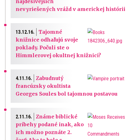
najdesivejších
nevyriešených vrážd v americkej histórii
Tajomné
13.12.16.
knižnice odhaľujú svoje
poklady. Počuli ste o
Himmlerovej okultnej knižnici?
Zabudnutý
4.11.16.
francúzsky okultista
Georges Soules bol tajomnou postavou
Známe biblické
2.11.16.
príbehy podané inak, ako
ich možno poznáte 2.
časť: Ako to bolo s