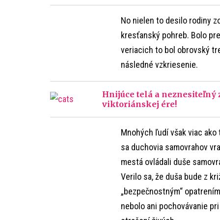
No nielen to desilo rodiny z
kresťanský pohreb. Bolo pre
veriacich to bol obrovský tr
následné vzkriesenie.
Hnijúce telá a neznesiteľný 
viktoriánskej ére!
Mnohých ľudí však viac ako t
sa duchovia samovrahov vrac
mestá ovládali duše samovrah
Verilo sa, že duša bude z k
„bezpečnostným“ opatrením 
nebolo ani pochovávanie pri 