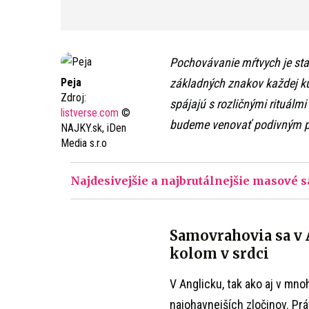
Pochovávanie mŕtvych je st
Peja
základných znakov každej kul
Zdroj:
spájajú s rozličnými rituálmi 
listverse.com
©
budeme venovať podivným p
NAJKY.sk, iDen
Media s.r.o
Najdesivejšie a najbrutálnejšie masové 
Samovrahovia sa v 
kolom v srdci
V Anglicku, tak ako aj v mn
najohavnejších zločinov. Práv