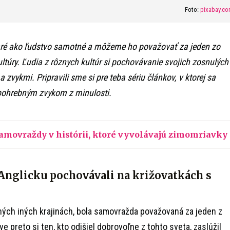
Foto:
pixabay.c
aré ako ľudstvo samotné a môžeme ho považovať za jeden zo
túry. Ľudia z rôznych kultúr si pochovávanie svojich zosnulých
a zvykmi. Pripravili sme si pre teba sériu článkov, v ktorej sa
ohrebným zvykom z minulosti.
samovraždy v histórii, ktoré vyvolávajú zimomriavky
Anglicku pochovávali na križovatkách s
ohých iných krajinách, bola samovražda považovaná za jeden z
e preto si ten, kto odišiel dobrovoľne z tohto sveta, zaslúžil