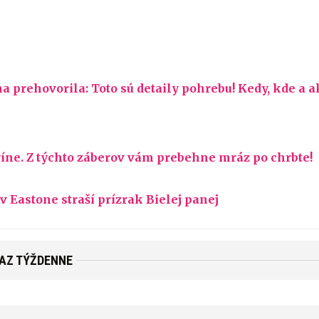
 prehovorila: Toto sú detaily pohrebu! Kedy, kde a a
ríne. Z týchto záberov vám prebehne mráz po chrbte!
 Eastone straší prízrak Bielej panej
RAZ TÝŽDENNE