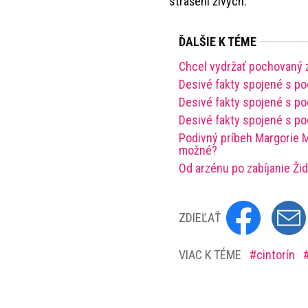
strašení živých.
ĎALŠIE K TÉME
Chcel vydržať pochovaný za
Desivé fakty spojené s p
Desivé fakty spojené s po
Desivé fakty spojené s p
Podivný príbeh Margorie Mc
možné?
Od arzénu po zabíjanie Žid
ZDIEĽAŤ
VIAC K TÉME
cintorín