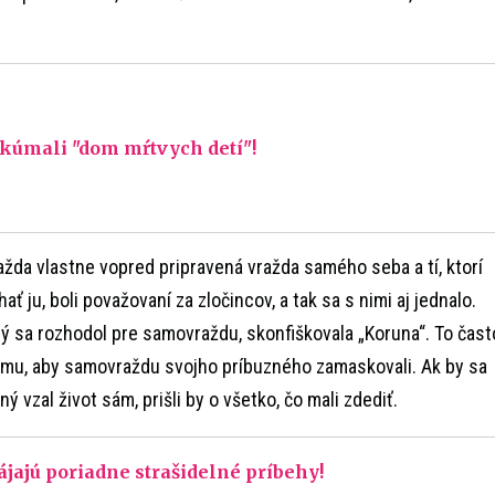
skúmali "dom mŕtvych detí"!
žda vlastne vopred pripravená vražda samého seba a tí, ktorí
 ju, boli považovaní za zločincov, a tak sa s nimi aj jednalo.
rý sa rozhodol pre samovraždu, skonfiškovala „Koruna“. To čast
omu, aby samovraždu svojho príbuzného zamaskovali. Ak by sa
čný vzal život sám, prišli by o všetko, čo mali zdediť.
pájajú poriadne strašidelné príbehy!