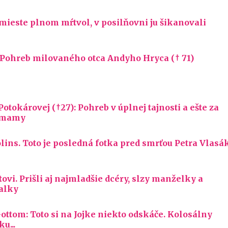
este plnom mŕtvol, v posilňovni ju šikanovali
 Pohreb milovaného otca Andyho Hryca († 71)
tokárovej (†27): Pohreb v úplnej tajnosti a ešte za
j mamy
ins. Toto je posledná fotka pred smrťou Petra Vlasá
vi. Prišli aj najmladšie dcéry, slzy manželky a
alky
ttom: Toto si na Jojke niekto odskáče. Kolosálny
u...