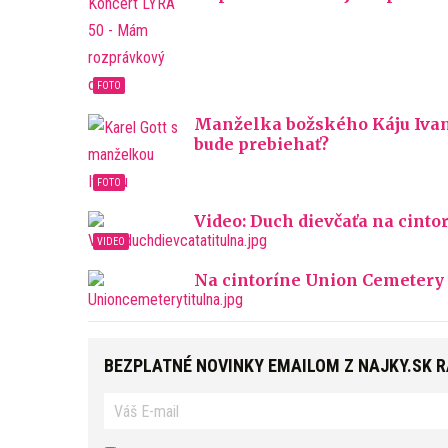
Manželka božského Káju Ivana
bude prebiehať?
Video: Duch dievčaťa na cinto
Na cintoríne Union Cemetery v
BEZPLATNÉ NOVINKY EMAILOM Z NAJKY.SK 