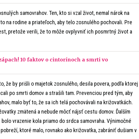
osnulých samovrahov. Ten, kto si vzal život, nemal nárok na
to na rodine a priateľoch, aby telo zosnulého pochovali. Pre
est, pretože verili, že to môže ovplyvniť ich posmrtný život a
zápach! 10 faktov o cintorínoch a smrti vo
o, že by prišli o majetok zosnulého, desila povera, podľa ktorej
ali po smrti domov a strašili tam. Prevenciou pred tým, aby
ov, malo byť to, že sa ich telá pochovávali na križovatkách.
rižovatky zmätená a nebude môcť nájsť cestu domov. Ďalším
bolo vrazenie kola priamo do srdca samovraha. Výnimočné
pobreží, ktoré malo, rovnako ako križovatka, zabrániť dušiam v