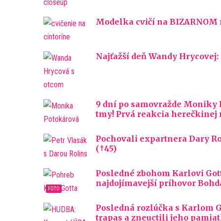
Modelka cvičí na BIZARNOM mi
Najťažší deň Wandy Hrycovej:
9 dní po samovražde Moniky Po
tmy! Prvá reakcia herečkine
Pochovali expartnera Dary Rol
(†45)
Posledné zbohom Karlovi Gotto
najdojímavejší príhovor Bohd
Posledná rozlúčka s Karlom Go
trapas a zneuctili jeho pamiatk