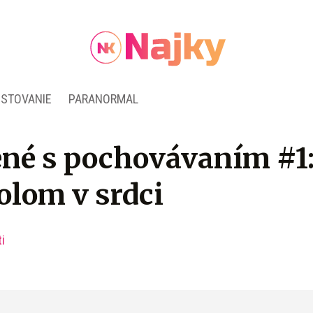
ESTOVANIE
PARANORMAL
ené s pochovávaním #1
olom v srdci
i