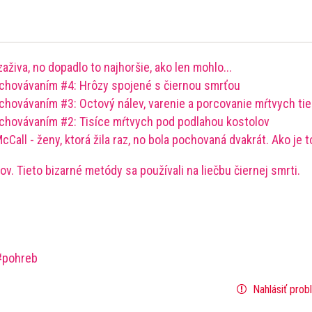
živa, no dopadlo to najhoršie, ako len mohlo...
ochovávaním #4: Hrôzy spojené s čiernou smrťou
chovávaním #3: Octový nálev, varenie a porcovanie mŕtvych tie
ochovávaním #2: Tisíce mŕtvych pod podlahou kostolov
Call - ženy, ktorá žila raz, no bola pochovaná dvakrát. Ako je t
ov. Tieto bizarné metódy sa používali na liečbu čiernej smrti.
pohreb
Nahlásiť prob