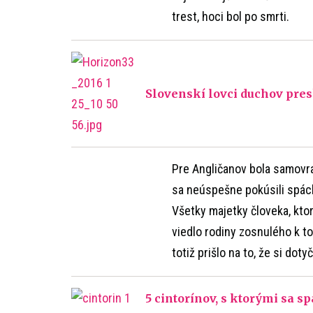
trest, hoci bol po smrti.
Slovenskí lovci duchov pre
Pre Angličanov bola samovra
sa neúspešne pokúsili spáchať
Všetky majetky človeka, kto
viedlo rodiny zosnulého k t
totiž prišlo na to, že si doty
5 cintorínov, s ktorými sa s