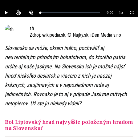
1x
Remaining
-
0:00
Loaded
:
Play
Unmute
Playback
Full
0%
Rate
Time
rh
Zdroj:
wikipedia.sk, © Najky.sk, iDen Media s.r.o
Slovensko sa môže, okrem iného, pochváliť aj
neuveriteľným prírodným bohatstvom, do ktorého patria
určite aj naše jaskyne. Na Slovensku ich je možné nájsť
hneď niekoľko desiatok a viacero z nich je naozaj
krásnych, zaujímavých a v neposlednom rade aj
jedinečných. Rovnako je to aj v prípade Jaskyne mŕtvych
netopierov
. Už ste ju niekedy videli?
Bol Liptovský hrad najvyššie položeným hradom
na Slovensku?