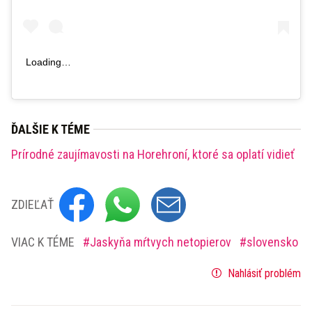
Loading…
ĎALŠIE K TÉME
Prírodné zaujímavosti na Horehroní, ktoré sa oplatí vidieť
ZDIEĽAŤ
VIAC K TÉME
Jaskyňa mŕtvych netopierov
slovensko
Nahlásiť problém