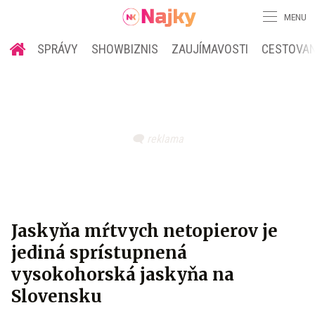
MENU
SPRÁVY
SHOWBIZNIS
ZAUJÍMAVOSTI
CESTOVAN
Jaskyňa mŕtvych netopierov je
jediná sprístupnená
vysokohorská jaskyňa na
Slovensku