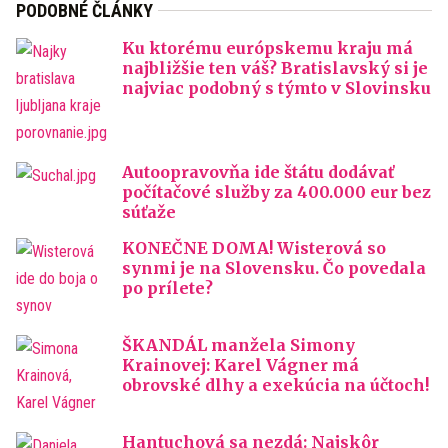
PODOBNÉ ČLÁNKY
Ku ktorému európskemu kraju má
najbližšie ten váš? Bratislavský si je
najviac podobný s týmto v Slovinsku
Autoopravovňa ide štátu dodávať
počítačové služby za 400.000 eur bez
súťaže
KONEČNE DOMA! Wisterová so
synmi je na Slovensku. Čo povedala
po prílete?
ŠKANDÁL manžela Simony
Krainovej: Karel Vágner má
obrovské dlhy a exekúcia na účtoch!
Hantuchová sa nezdá: Najskôr