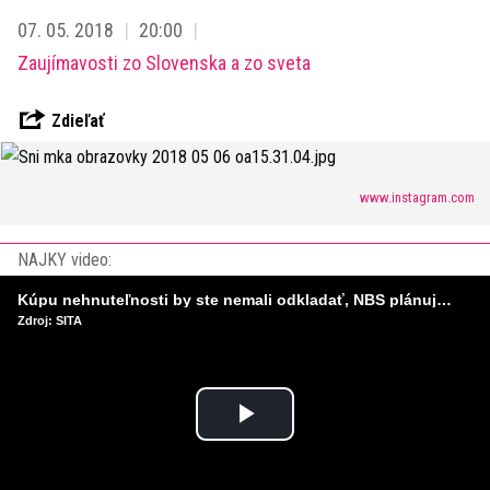
07. 05. 2018
20:00
Zaujímavosti zo Slovenska a zo sveta
Zdieľať
www.instagram.com
NAJKY video:
Kúpu nehnuteľnosti by ste nemali odkladať, NBS plánuje sprísniť pravidlá pri hypotékach
Zdroj: SITA
Play
Video