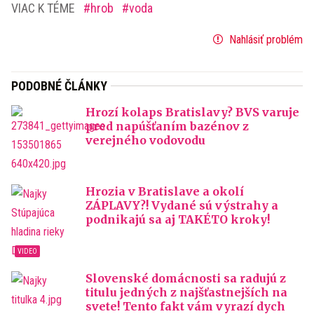
VIAC K TÉME
hrob
voda
Nahlásiť problém
PODOBNÉ ČLÁNKY
Hrozí kolaps Bratislavy? BVS varuje
pred napúšťaním bazénov z
verejného vodovodu
Hrozia v Bratislave a okolí
ZÁPLAVY?! Vydané sú výstrahy a
podnikajú sa aj TAKÉTO kroky!
Slovenské domácnosti sa radujú z
titulu jedných z najšťastnejších na
svete! Tento fakt vám vyrazí dych