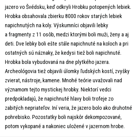
jazero vo Švédsku, keď odkryli Hrobku potopených lebiek.
Hrobka obsahovala zbierku 8000 rokov starých lebiek
napichnutých na koly. Výskumníci objavili lebky
a fragmenty z 11 osôb, medzi ktorými boli muži, ženy a aj
deti. Dve lebky boli ešte stále napichnuté na koloch a pri
ostatných sú náznaky, že kedysi tiež boli napichnuté.
Hrobka bola vybudovaná na dne plytkého jazera.
Archeológovia tiež objavili úlomky ľudských kostí, zvyšky
zvierat, nástroje, kamene. Mnohé teórie uvažovali nad
významom tejto mystickej hrobky. Niektorí vedci
predpokladajú, že napichnuté hlavy boli trofeje zo
zabitých nepriateľov. Iní veria, že jazero bolo ako druhotné
pohrebisko. Pozostatky boli najskôr dekompozované,
potom vykopané a nakoniec uložené v jazernom hrobe.