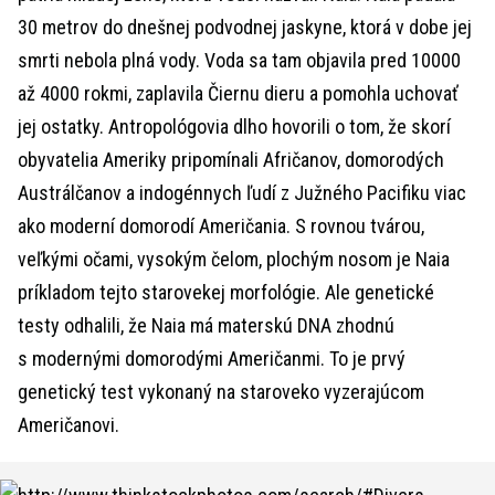
30 metrov do dnešnej podvodnej jaskyne, ktorá v dobe jej
smrti nebola plná vody. Voda sa tam objavila pred 10000
až 4000 rokmi, zaplavila Čiernu dieru a pomohla uchovať
jej ostatky. Antropológovia dlho hovorili o tom, že skorí
obyvatelia Ameriky pripomínali Afričanov, domorodých
Austrálčanov a indogénnych ľudí z Južného Pacifiku viac
ako moderní domorodí Američania. S rovnou tvárou,
veľkými očami, vysokým čelom, plochým nosom je Naia
príkladom tejto starovekej morfológie. Ale genetické
testy odhalili, že Naia má materskú DNA zhodnú
s modernými domorodými Američanmi. To je prvý
genetický test vykonaný na staroveko vyzerajúcom
Američanovi.