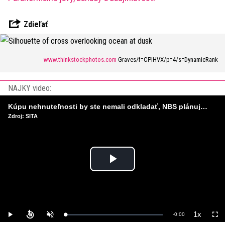
Zdieľať
www.thinkstockphotos.com
Graves/f=CPIHVX/p=4/s=DynamicRank
NAJKY video:
Kúpu nehnuteľnosti by ste nemali odkladať, NBS plánuje sprísniť pravidlá pri hypotékach
Zdroj: SITA
Play
Video
1x
Remaining
-
0:00
Loaded
:
Play
Unmute
Playback
Full
0%
Rate