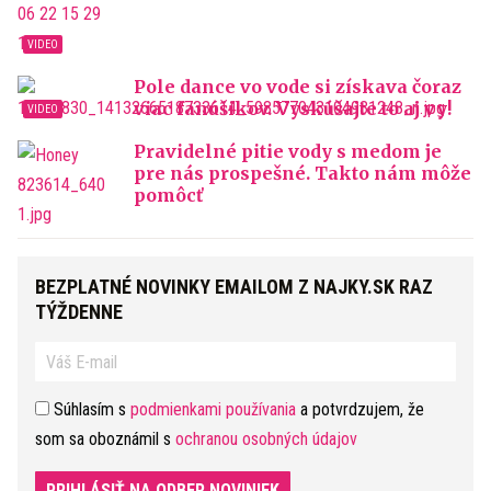
Pole dance vo vode si získava čoraz
viac fanúšikov. Vyskúšajte to aj vy!
Pravidelné pitie vody s medom je
pre nás prospešné. Takto nám môže
pomôcť
BEZPLATNÉ NOVINKY EMAILOM Z NAJKY.SK RAZ
TÝŽDENNE
Súhlasím s
podmienkami používania
a potvrdzujem, že
som sa oboznámil s
ochranou osobných údajov
PRIHLÁSIŤ NA ODBER NOVINIEK