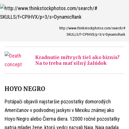
http://www.thinkstockphotos.com/search/#
SKULLS/f=CPIHVX/p=3/s=DynamicRank
Kradnutie mŕtvych tiel ako biznis?
Na to treba mať silný žalúdok
HOYO NEGRO
Potápači objavili najstaršie pozostatky domorodých
Američanov v podvodnej jaskyni v Mexiku známej ako
Hoyo Negro alebo Čierna diera. 12000 ročné pozostatky
patria mladej žene, ktorú vedci nazvali Naia. Naia padala