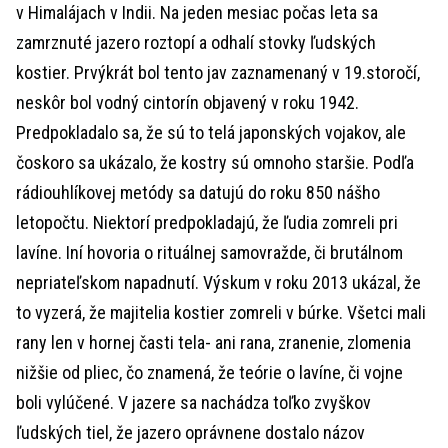
v Himalájach v Indii. Na jeden mesiac počas leta sa
zamrznuté jazero roztopí a odhalí stovky ľudských
kostier. Prvýkrát bol tento jav zaznamenaný v 19.storočí,
neskôr bol vodný cintorín objavený v roku 1942.
Predpokladalo sa, že sú to telá japonských vojakov, ale
čoskoro sa ukázalo, že kostry sú omnoho staršie. Podľa
rádiouhlíkovej metódy sa datujú do roku 850 nášho
letopočtu. Niektorí predpokladajú, že ľudia zomreli pri
lavíne. Iní hovoria o rituálnej samovražde, či brutálnom
nepriateľskom napadnutí. Výskum v roku 2013 ukázal, že
to vyzerá, že majitelia kostier zomreli v búrke. Všetci mali
rany len v hornej časti tela- ani rana, zranenie, zlomenia
nižšie od pliec, čo znamená, že teórie o lavíne, či vojne
boli vylúčené. V jazere sa nachádza toľko zvyškov
ľudských tiel, že jazero oprávnene dostalo názov