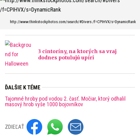
http://www.thinkstockphotos.com/search/#Divers /f=CPIHVX/s=DynamicRank
3 cintoríny, na ktorých sa vraj
dodnes potulujú upíri
ĎALŠIE K TÉME
Tajomné hroby pod vodou 2. časť. Močiar, ktorý odhalil
masový hrob vyše 1000 bojovníkov
ZDIEĽAŤ