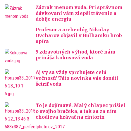
Zázrak menom voda. Pri správnom
dávkovaní vám zlepší trávenie a
dobije energiu
Profesor a archeológ Nikolay
Ovcharov objavil v Bulharsku hrob
upíra
5 zdravotných výhod, ktoré nám
prináša kokosová voda
Aj vy sa vždy sprchujete celú
večnosť? Táto novinka vás donúti
šetriť vodu
To je dojímavé. Malý chlapec prišiel
o svojho bračeka, a tak sa za ním
chodieva hrávať na cintorín