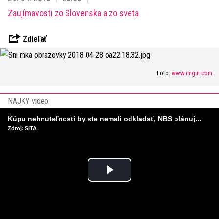
Zaujímavosti zo Slovenska a zo sveta
Zdieľať
Foto:
www.imgur.com
NAJKY video:
Kúpu nehnuteľnosti by ste nemali odkladať, NBS plánuje sprísniť pravidlá pri hypotékach
Zdroj: SITA
Play
Video