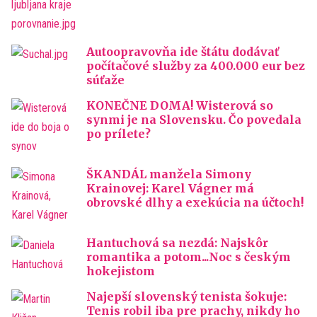
Autoopravovňa ide štátu dodávať
počítačové služby za 400.000 eur bez
súťaže
KONEČNE DOMA! Wisterová so
synmi je na Slovensku. Čo povedala
po prílete?
ŠKANDÁL manžela Simony
Krainovej: Karel Vágner má
obrovské dlhy a exekúcia na účtoch!
Hantuchová sa nezdá: Najskôr
romantika a potom...Noc s českým
hokejistom
Najepší slovenský tenista šokuje:
Tenis robil iba pre prachy, nikdy ho