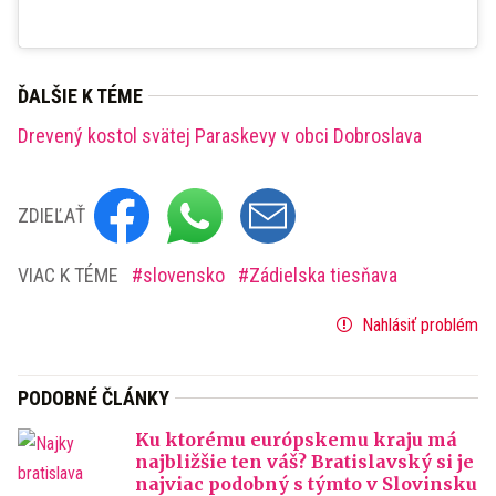
ĎALŠIE K TÉME
Drevený kostol svätej Paraskevy v obci Dobroslava
ZDIEĽAŤ
VIAC K TÉME
slovensko
Zádielska tiesňava
Nahlásiť problém
PODOBNÉ ČLÁNKY
Ku ktorému európskemu kraju má
najbližšie ten váš? Bratislavský si je
najviac podobný s týmto v Slovinsku