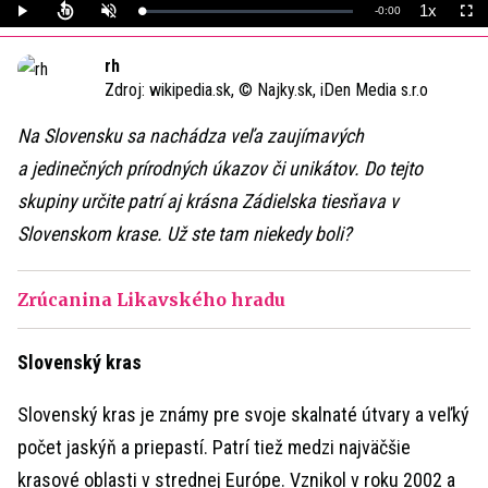
1x
Remaining
-
0:00
Loaded
:
Play
Unmute
Playback
Full
0%
Rate
Time
rh
Zdroj:
wikipedia.sk, © Najky.sk, iDen Media s.r.o
Na Slovensku sa nachádza veľa zaujímavých
a jedinečných prírodných úkazov či unikátov. Do tejto
skupiny určite patrí aj krásna Zádielska tiesňava v
Slovenskom krase. Už ste tam niekedy boli?
Zrúcanina Likavského hradu
Slovenský kras
Slovenský kras je známy pre svoje skalnaté útvary a veľký
počet jaskýň a priepastí. Patrí tiež medzi najväčšie
krasové oblasti v strednej Európe. Vznikol v roku 2002 a