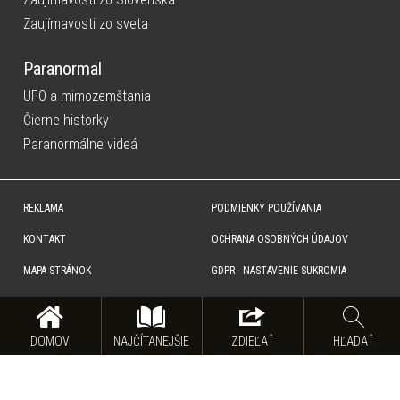
Zaujímavosti zo sveta
Paranormal
UFO a mimozemštania
Čierne historky
Paranormálne videá
REKLAMA
PODMIENKY POUŽÍVANIA
KONTAKT
OCHRANA OSOBNÝCH ÚDAJOV
MAPA STRÁNOK
GDPR - NASTAVENIE SUKROMIA
Copyright © SITA Slovenská tlačová agentúra a.s. Všetky práva vyhradené. Vyhradzujeme si právo udeľovať
súhlas na rozmnožovanie, šírenie a na verejný prenos obsahu. Na tejto stránke môžu byť umiestnené reklamné
odkazy, alebo reklamné produkty.
DOMOV
NAJČÍTANEJŠIE
ZDIEĽAŤ
HĽADAŤ