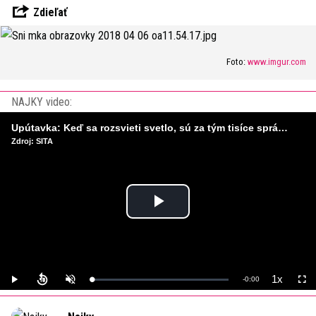
Zdieľať
Foto:
www.imgur.com
NAJKY video:
Upútavka: Keď sa rozsvieti svetlo, sú za tým tisíce správnych rozhodnutí. Ako vzniká infraštruktúra, ktorú nevnímame?
Zdroj: SITA
Play
Video
1x
Remaining
-
0:00
Loaded
:
Play
Unmute
Playback
Full
0%
Rate
Time