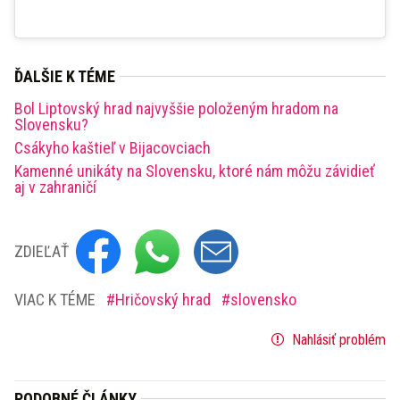
ĎALŠIE K TÉME
Bol Liptovský hrad najvyššie položeným hradom na
Slovensku?
Csákyho kaštieľ v Bijacovciach
Kamenné unikáty na Slovensku, ktoré nám môžu závidieť
aj v zahraničí
ZDIEĽAŤ
VIAC K TÉME
Hričovský hrad
slovensko
Nahlásiť problém
PODOBNÉ ČLÁNKY