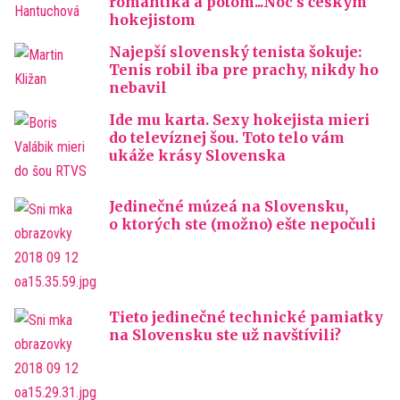
romantika a potom...Noc s českým
hokejistom
Najepší slovenský tenista šokuje:
Tenis robil iba pre prachy, nikdy ho
nebavil
Ide mu karta. Sexy hokejista mieri
do televíznej šou. Toto telo vám
ukáže krásy Slovenska
Jedinečné múzeá na Slovensku,
o ktorých ste (možno) ešte nepočuli
Tieto jedinečné technické pamiatky
na Slovensku ste už navštívili?