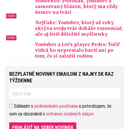
HouseBox: Pohoďák, youtuber a
samozvaný blázon, ktorý ma vždy
úsmev na tvári
NejFake: Youtuber, ktorý už roky
skrýva svoju tvár dokáže rozosmiať,
ale aj šíriť dôležité myšlienky
Youtuber a Let's player Pedro: Točiť
videá ho neprestalo baviť ani po
tom, čo si založil rodinu
BEZPLATNÉ NOVINKY EMAILOM Z NAJKY.SK RAZ
TÝŽDENNE
Súhlasím s
podmienkami používania
a potvrdzujem, že
som sa oboznámil s
ochranou osobných údajov
PRIHLÁSIŤ NA ODBER NOVINIEK