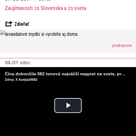
Zaujímavosti zo Slovenska a zo sveta
Zdieľať
pixabay.com
NAJKY video:
Čína dokončila 582 tonový najväčší magnet na svete, pripravený na stavbu umelého Slnka
Zdroj: X Xuejia24682
Play
Video