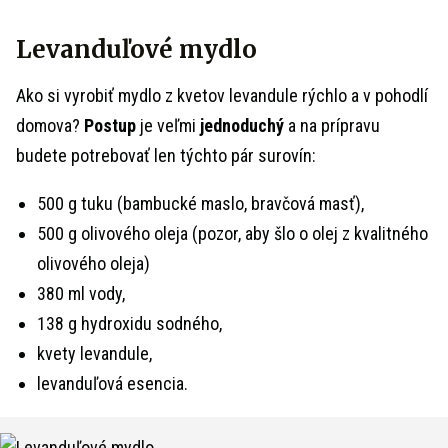
Levanduľové mydlo
Ako si vyrobiť mydlo z kvetov levandule rýchlo a v pohodlí
domova?
Postup
je veľmi
jednoduchý
a na prípravu
budete potrebovať len týchto pár surovín:
500 g tuku (bambucké maslo, bravčová masť),
500 g olivového oleja (pozor, aby šlo o olej z kvalitného
olivového oleja)
380 ml vody,
138 g hydroxidu sodného,
kvety levandule,
levanduľová esencia.