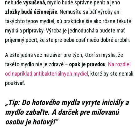
nebude
vysušená
, mydlo bude správne peniť a jeho
zložky budú účinnejšie
. Nemusíte sa báť výroby ani
takýchto typov mydiel, sú praktickejšie ako rôzne tekuté
mydlá a prípravky. Výroba je jednoduchá a budete mať
príjemný pocit, že ste pre seba opäť niečo dobré urobili.
A ešte jedna vec na záver pre tých, ktorí si myslia, že
takéto mydlo nie je zdravé –
opak je pravdou
.
Na rozdiel
od napríklad antibakteriálnych mydiel
, ktoré by ste nemali
používať.
Tip:
Do hotového mydla vyryte iniciály a
mydlo zabaľte. A darček pre milovanú
osobu je hotový!