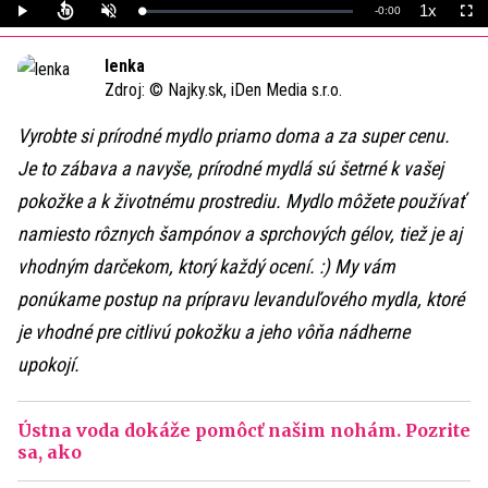
1x
Remaining
-
0:00
Loaded
:
Play
Unmute
Playback
Full
0%
Rate
Time
lenka
Zdroj:
© Najky.sk, iDen Media s.r.o.
Vyrobte si prírodné mydlo priamo doma a za super cenu.
Je to zábava a navyše, prírodné mydlá sú šetrné k vašej
pokožke a k životnému prostrediu. Mydlo môžete používať
namiesto rôznych šampónov a sprchových gélov, tiež je aj
vhodným darčekom, ktorý každý ocení. :) My vám
ponúkame postup na prípravu levanduľového mydla, ktoré
je vhodné pre citlivú pokožku a jeho vôňa nádherne
upokojí.
Ústna voda dokáže pomôcť našim nohám. Pozrite
sa, ako