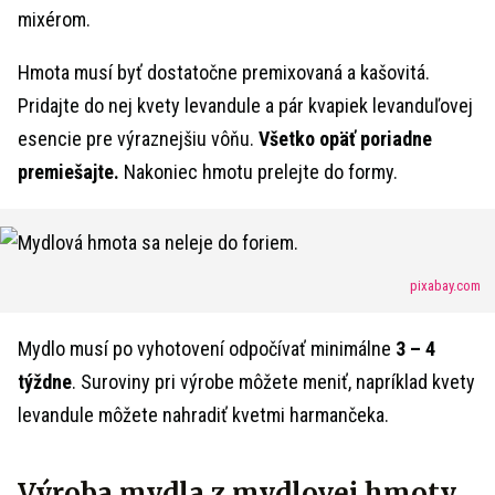
mixérom.
Hmota musí byť dostatočne premixovaná a kašovitá.
Pridajte do nej kvety levandule a pár kvapiek levanduľovej
esencie pre výraznejšiu vôňu.
Všetko opäť poriadne
premiešajte.
Nakoniec hmotu prelejte do formy.
pixabay.com
Mydlo musí po vyhotovení odpočívať minimálne
3 – 4
týždne
. Suroviny pri výrobe môžete meniť, napríklad kvety
levandule môžete nahradiť kvetmi harmančeka.
Výroba mydla z mydlovej hmoty