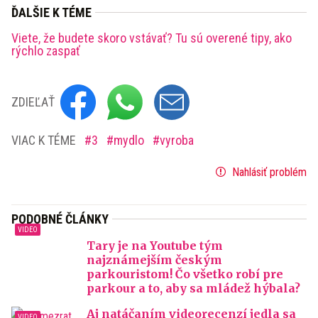
ĎALŠIE K TÉME
Viete, že budete skoro vstávať? Tu sú overené tipy, ako
rýchlo zaspať
ZDIEĽAŤ
VIAC K TÉME
3
mydlo
vyroba
Nahlásiť problém
PODOBNÉ ČLÁNKY
Tary je na Youtube tým
najznámejším českým
parkouristom! Čo všetko robí pre
parkour a to, aby sa mládež hýbala?
Aj natáčaním videorecenzí jedla sa