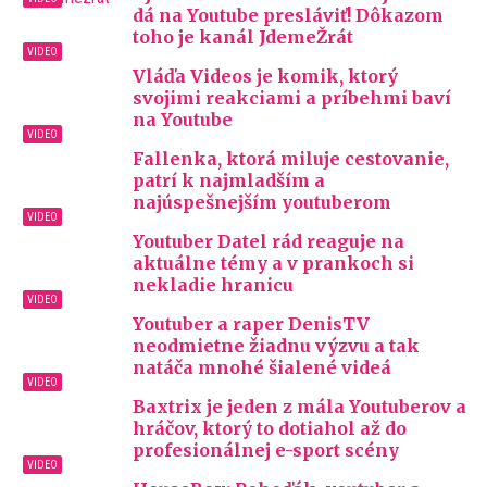
dá na Youtube presláviť! Dôkazom
toho je kanál JdemeŽrát
Vláďa Videos je komik, ktorý
svojimi reakciami a príbehmi baví
na Youtube
Fallenka, ktorá miluje cestovanie,
patrí k najmladším a
najúspešnejším youtuberom
Youtuber Datel rád reaguje na
aktuálne témy a v prankoch si
nekladie hranicu
Youtuber a raper DenisTV
neodmietne žiadnu výzvu a tak
natáča mnohé šialené videá
Baxtrix je jeden z mála Youtuberov a
hráčov, ktorý to dotiahol až do
profesionálnej e-sport scény