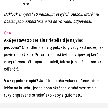
s.r.o.
Duklock si vybral 10 najzaujímavejších otázok, ktoré mu
poslali jeho odberatelia a na ne vo videu odpovedal.
QnA
Aká postava zo seriálu Priatelia ti je najviac
podobná?
Chandler – silly týpek, ktorý vždy keď môže, tak
povie nejaký vtip. Pritom nemusí byť ani vtipný. Aj keď je
v nepríjemnej či trápnej situácii, tak sa ju snaží humorom
odľahčiť.
V akej polohe spíš?
Ja túto polohu volám guľometník –
ležím na bruchu, jedna noha skrčená, druhá vystretá a
ruky pripravené strieľať ako keby z guľometu.