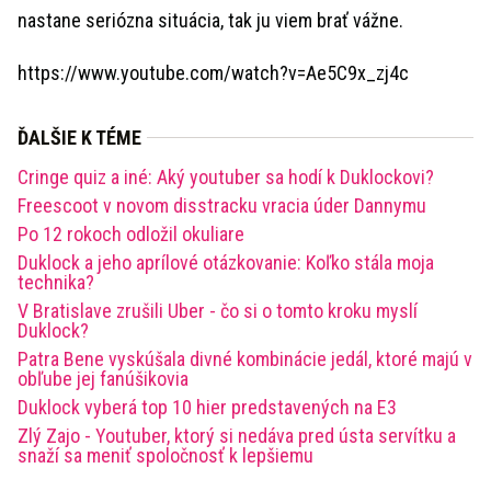
nastane seriózna situácia, tak ju viem brať vážne.
https://www.youtube.com/watch?v=Ae5C9x_zj4c
ĎALŠIE K TÉME
Cringe quiz a iné: Aký youtuber sa hodí k Duklockovi?
Freescoot v novom disstracku vracia úder Dannymu
Po 12 rokoch odložil okuliare
Duklock a jeho aprílové otázkovanie: Koľko stála moja
technika?
V Bratislave zrušili Uber - čo si o tomto kroku myslí
Duklock?
Patra Bene vyskúšala divné kombinácie jedál, ktoré majú v
obľube jej fanúšikovia
Duklock vyberá top 10 hier predstavených na E3
Zlý Zajo - Youtuber, ktorý si nedáva pred ústa servítku a
snaží sa meniť spoločnosť k lepšiemu