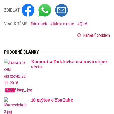
ZDIEĽAŤ
VIAC K TÉME
duklock
fakty o mne
QnA
Nahlásiť problém
PODOBNÉ ČLÁNKY
Komunita Duklocka má novú super
sériu
10 mýtov o YouTube