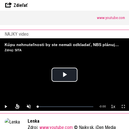
Zdieľať
www.youtube.com
NAJKY video:
Kúpu nehnuteľnosti by ste nemali odkladať, NBS plánuje sprísniť pravidlá pri hypotékach
Zdroj: SITA
Play
Video
1x
Remaining
-
0:00
Loaded
:
Play
Unmute
Playback
Full
0%
Rate
Time
Lenka
Zdroj:
www.youtube.com
© Najky.sk, iDen Media