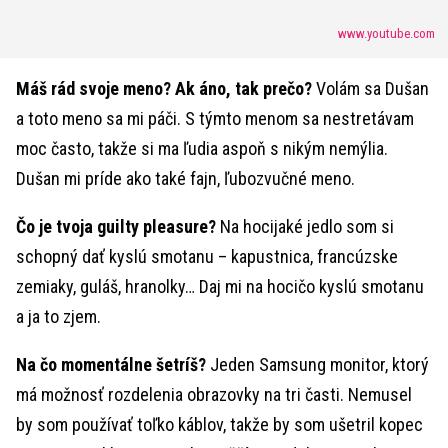
www.youtube.com
Máš rád svoje meno? Ak áno, tak prečo?
Volám sa Dušan
a toto meno sa mi páči. S týmto menom sa nestretávam
moc často, takže si ma ľudia aspoň s nikým nemýlia.
Dušan mi príde ako také fajn, ľubozvučné meno.
Čo je tvoja guilty pleasure?
Na hocijaké jedlo som si
schopný dať kyslú smotanu – kapustnica, francúzske
zemiaky, guláš, hranolky… Daj mi na hocičo kyslú smotanu
a ja to zjem.
Na čo momentálne šetríš?
Jeden Samsung monitor, ktorý
má možnosť rozdelenia obrazovky na tri časti. Nemusel
by som používať toľko káblov, takže by som ušetril kopec