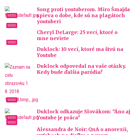
Song proti youtuberom. Miro Šmajda
spieva o dobe, kde sú na plagátoch
youtuberi
Cheryl DeLarge: 25 vecí, ktoré o
mne neviete
Duklock: 10 vecí, ktoré ma štvú na
Youtube
Duklock odpovedal na vaše otázky.
Kedy bude ďalšia paródia?
Duklock odkazuje Slovákom: "Áno aj
Youtube je práca"
Alessandra de Noir: QnA o anorexii,