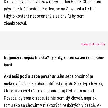
Digital, najviac ich video s názvom Gun Game. Chcel som
pôvodne točiť podobné videá, no na Slovensku by bol
takýto kontent nedocenený a za chvíľu by som
zbankrotoval.
www.youtube.com
Najpoužívanejšia hláška?
Ty koky, o tom sa ani nemusíme
baviť.
Akú máš podľa seba povahu?
Sám seba ohodnoť je
niekedy ťažšie ako ohodnotiť ostatných. Som typ človeka,
ktorý si zo všetkého robí srandu…aj keď sa to nehodí.
Povedal by som o sebe, že nie som zlý človek, napriek
tomu ako sa chovám v niektorých reakčných videách. Ak