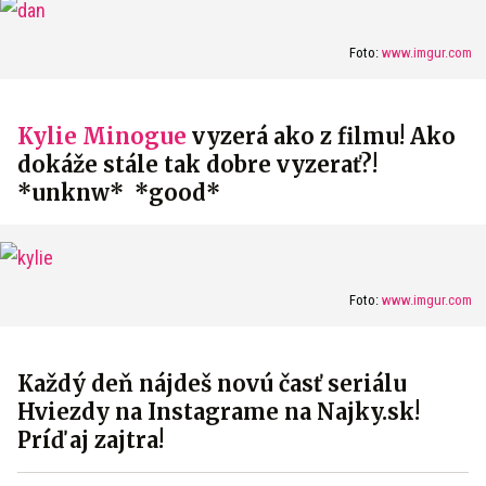
Foto:
www.imgur.com
Kylie Minogue
vyzerá ako z filmu! Ako
dokáže stále tak dobre vyzerať?!
*unknw* *good*
Foto:
www.imgur.com
Každý deň nájdeš novú časť seriálu
Hviezdy na Instagrame na Najky.sk!
Príď aj zajtra!