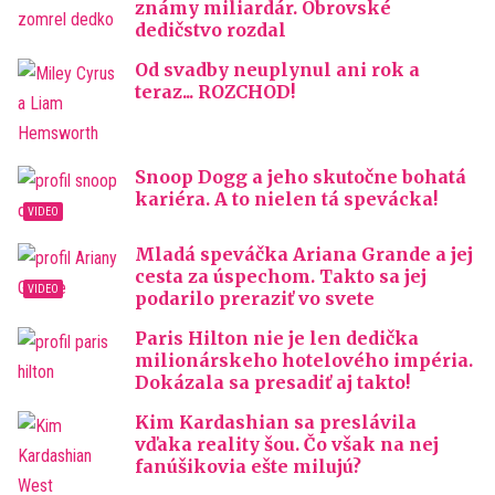
známy miliardár. Obrovské
dedičstvo rozdal
Od svadby neuplynul ani rok a
teraz... ROZCHOD!
Snoop Dogg a jeho skutočne bohatá
kariéra. A to nielen tá spevácka!
Mladá speváčka Ariana Grande a jej
cesta za úspechom. Takto sa jej
podarilo preraziť vo svete
Paris Hilton nie je len dedička
milionárskeho hotelového impéria.
Dokázala sa presadiť aj takto!
Kim Kardashian sa preslávila
vďaka reality šou. Čo však na nej
fanúšikovia ešte milujú?