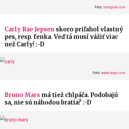
Foto:
instagram.com
Carly Rae Jepsen
skoro priľahol vlastný
pes, resp. fenka. Veď tá musí vážiť viac
než Carly! :-D
Foto:
www.imgur.com
Bruno Mars
má tiež chlpáča. Podobajú
sa, nie sú náhodou bratia? :-D