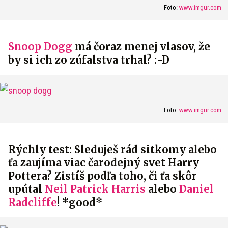
Foto:
www.imgur.com
Snoop Dogg
má čoraz menej vlasov, že
by si ich zo zúfalstva trhal? :-D
Foto:
www.imgur.com
Rýchly test: Sleduješ rád sitkomy alebo
ťa zaujíma viac čarodejný svet Harry
Pottera? Zistíš podľa toho, či ťa skôr
upútal
Neil Patrick Harris
alebo
Daniel
Radcliffe
! *good*