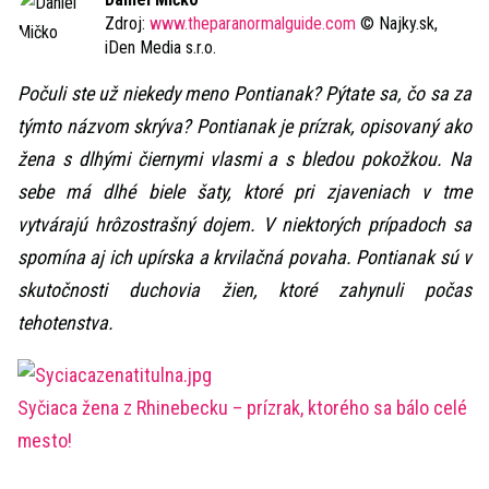
Zdroj:
www.theparanormalguide.com
© Najky.sk,
iDen Media s.r.o.
Počuli ste už niekedy meno Pontianak? Pýtate sa, čo sa za
týmto názvom skrýva? Pontianak je prízrak, opisovaný ako
žena s dlhými čiernymi vlasmi a s bledou pokožkou. Na
sebe má dlhé biele šaty, ktoré pri zjaveniach v tme
vytvárajú hrôzostrašný dojem. V niektorých prípadoch sa
spomína aj ich upírska a krvilačná povaha. Pontianak sú v
skutočnosti duchovia žien, ktoré zahynuli počas
tehotenstva.
Syčiaca žena z Rhinebecku – prízrak, ktorého sa bálo celé
mesto!