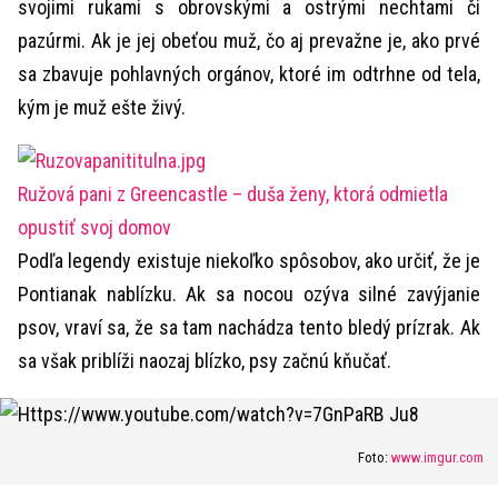
svojimi rukami s obrovskými a ostrými nechtami či
pazúrmi. Ak je jej obeťou muž, čo aj prevažne je, ako prvé
sa zbavuje pohlavných orgánov, ktoré im odtrhne od tela,
kým je muž ešte živý.
Ružová pani z Greencastle – duša ženy, ktorá odmietla
opustiť svoj domov
Podľa legendy existuje niekoľko spôsobov, ako určiť, že je
Pontianak nablízku. Ak sa nocou ozýva silné zavýjanie
psov, vraví sa, že sa tam nachádza tento bledý prízrak. Ak
sa však priblíži naozaj blízko, psy začnú kňučať.
Foto:
www.imgur.com