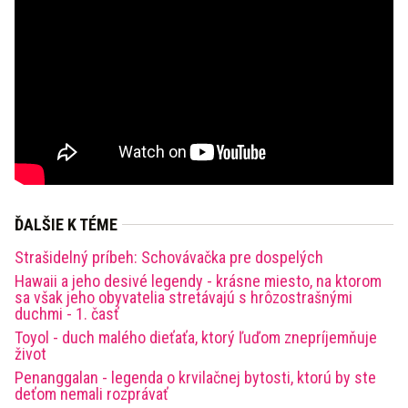
ĎALŠIE K TÉME
Strašidelný príbeh: Schovávačka pre dospelých
Hawaii a jeho desivé legendy - krásne miesto, na ktorom
sa však jeho obyvatelia stretávajú s hrôzostrašnými
duchmi - 1. časť
Toyol - duch malého dieťaťa, ktorý ľuďom znepríjemňuje
život
Penanggalan - legenda o krvilačnej bytosti, ktorú by ste
deťom nemali rozprávať