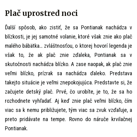
Plač uprostred noci
Ďalší spôsob, ako zistiť, že sa Pontianak nachádza v
blízkosti, je jej samotné volanie, ktoré však znie ako plač
malého bábätka… zvláštnosťou, o ktorej hovorí legenda je
však to, že ak plač znie zďaleka, Pontianak sa v
skutočnosti nachádza blízko. A zase naopak, ak plač znie
veľmi blízko, prízrak sa nachádza ďaleko. Predstava
takejto situácie je veľmi znepokojujúca. Predstavte si, že
začujete detský plač. Prvé, čo urobíte, je to, že sa ho
rozhodnete vyhľadať. Aj keď znie plač veľmi blízko, čím
viac sa k nemu približujete, tým viac sa zvuk vzďaľuje, a
preto pridávate na tempe. Rovno do náruče krvilačnej
Pontianak.