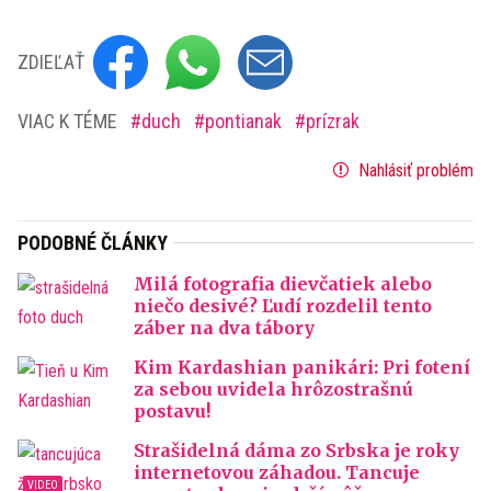
ZDIEĽAŤ
VIAC K TÉME
duch
pontianak
prízrak
Nahlásiť problém
PODOBNÉ ČLÁNKY
Milá fotografia dievčatiek alebo
niečo desivé? Ľudí rozdelil tento
záber na dva tábory
Kim Kardashian panikári: Pri fotení
za sebou uvidela hrôzostrašnú
postavu!
Strašidelná dáma zo Srbska je roky
internetovou záhadou. Tancuje