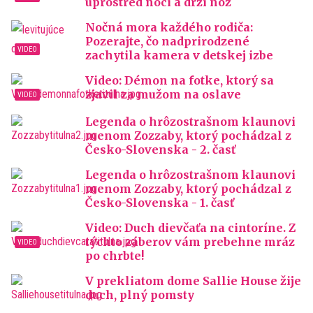
uprostred noci a drží nôž
Nočná mora každého rodiča:
Pozerajte, čo nadprirodzené
zachytila kamera v detskej izbe
Video: Démon na fotke, ktorý sa
zjavil za mužom na oslave
Legenda o hrôzostrašnom klaunovi
menom Zozzaby, ktorý pochádzal z
Česko-Slovenska - 2. časť
Legenda o hrôzostrašnom klaunovi
menom Zozzaby, ktorý pochádzal z
Česko-Slovenska - 1. časť
Video: Duch dievčaťa na cintoríne. Z
týchto záberov vám prebehne mráz
po chrbte!
V prekliatom dome Sallie House žije
duch, plný pomsty