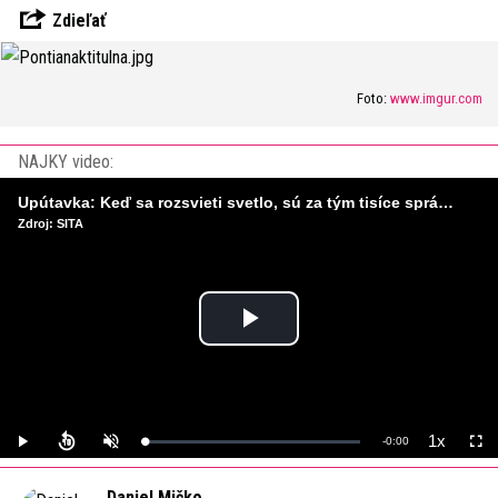
Zdieľať
Foto:
www.imgur.com
NAJKY video:
Upútavka: Keď sa rozsvieti svetlo, sú za tým tisíce správnych rozhodnutí. Ako vzniká infraštruktúra, ktorú nevnímame?
Zdroj: SITA
Play
Video
1x
Remaining
-
0:00
Loaded
:
Play
Unmute
Playback
Full
0%
Rate
Time
Daniel Mičko