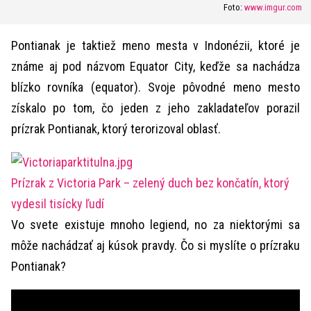
Foto:
www.imgur.com
Pontianak je taktiež meno mesta v Indonézii, ktoré je
známe aj pod názvom Equator City, keďže sa nachádza
blízko rovníka (equator). Svoje pôvodné meno mesto
získalo po tom, čo jeden z jeho zakladateľov porazil
prízrak Pontianak, ktorý terorizoval oblasť.
Prízrak z Victoria Park – zelený duch bez končatín, ktorý
vydesil tisícky ľudí
Vo svete existuje mnoho legiend, no za niektorými sa
môže nachádzať aj kúsok pravdy. Čo si myslíte o prízraku
Pontianak?