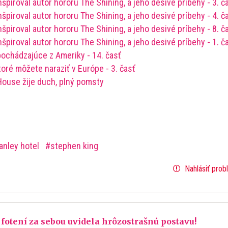
nšpiroval autor hororu The Shining, a jeho desivé príbehy - 3. č
nšpiroval autor hororu The Shining, a jeho desivé príbehy - 4. č
nšpiroval autor hororu The Shining, a jeho desivé príbehy - 8. č
nšpiroval autor hororu The Shining, a jeho desivé príbehy - 1. č
ochádzajúce z Ameriky - 14. časť
oré môžete naraziť v Európe - 3. časť
House žije duch, plný pomsty
anley hotel
stephen king
Nahlásiť prob
fotení za sebou uvidela hrôzostrašnú postavu!