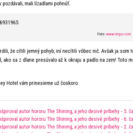
pozdávali, mali lízadlami pohnúť.
Foto:
www.imgur.com
ili, že cítili jemný pohyb, iní necítili vôbec nič. Avšak ja som t
del, ako sa z dlane presúvalo až k okraju a padlo na zem! Toto m
nley Hotel vám prinesieme už čoskoro.
nšpiroval autor hororu The Shining, a jeho desivé príbehy - 5. č
nšpiroval autor hororu The Shining, a jeho desivé príbehy - 6. č
nšpiroval autor hororu The Shining, a jeho desivé príbehy - 2. č