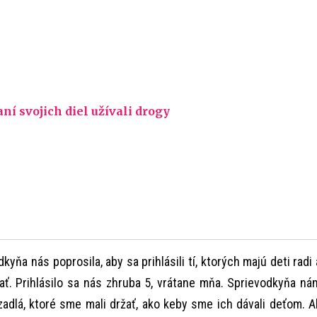
aní svojich diel užívali drogy
kyňa nás poprosila, aby sa prihlásili tí, ktorých majú deti radi 
ať. Prihlásilo sa nás zhruba 5, vrátane mňa. Sprievodkyňa ná
ízadlá, ktoré sme mali držať, ako keby sme ich dávali deťom. A