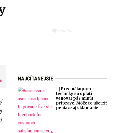
y
NAJČÍTANEJŠIE
m
Pred nákupom
techniky sa oplatí
venovať pár minút
ý
príprave. Môže to ušetriť
peniaze aj sklamanie
j
a