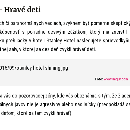
– Hravé deti
ých či paranormálnych veciach, zvyknem byť pomerne skeptický
úsenosť s poriadne desivým zážitkom, ktorý ma zneistil 
ku prehliadky v hoteli Stanley Hotel nasledujete sprievodkyňu
ej sály, v ktorej sa cez deň zvykli hrávať deti.
Foto:
www.imgur.com
ia vás do pozorovacej zóny, kde vás oboznámia s tým, že žiade
lnych javov nie je agresívny alebo násilnícky (predpokladá sa
 deťom, ktoré sa tam zvykli hrávať).