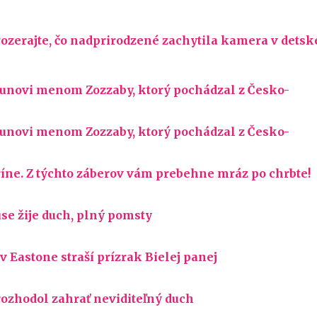
ozerajte, čo nadprirodzené zachytila kamera v detsk
unovi menom Zozzaby, ktorý pochádzal z Česko-
unovi menom Zozzaby, ktorý pochádzal z Česko-
ríne. Z týchto záberov vám prebehne mráz po chrbte!
se žije duch, plný pomsty
 Eastone straší prízrak Bielej panej
 rozhodol zahrať neviditeľný duch