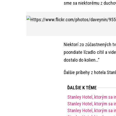
sme sa niektorému z duchov 
Niektorí zo zúčastnených tvrd
poondiate lízadlo cítil a vi
dostalo do kolien…“
Ďalšie príbehy z hotela Sta
ĎALŠIE K TÉME
Stanley Hotel, ktorým sa i
Stanley Hotel, ktorým sa i
Stanley Hotel, ktorým sa i