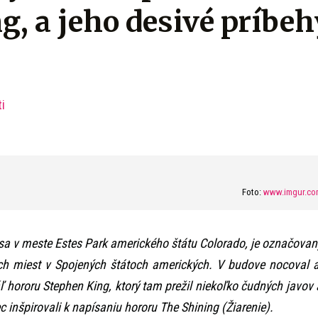
g, a jeho desivé príbeh
i
Foto:
www.imgur.co
 sa v meste Estes Park amerického štátu Colorado, je označovan
ích miest v Spojených štátoch amerických. V budove nocoval a
 hororu Stephen King, ktorý tam prežil niekoľko čudných javov 
 inšpirovali k napísaniu hororu The Shining (Žiarenie).