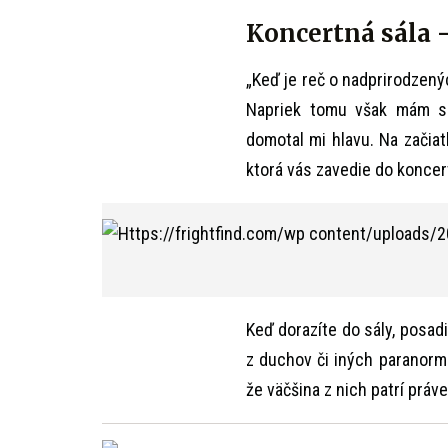
Koncertná sála 
„Keď je reč o nadprirodzen
Napriek tomu však mám sk
domotal mi hlavu. Na začiat
ktorá vás zavedie do koncertn
Keď dorazíte do sály, posad
z duchov či iných paranormá
že väčšina z nich patrí práve