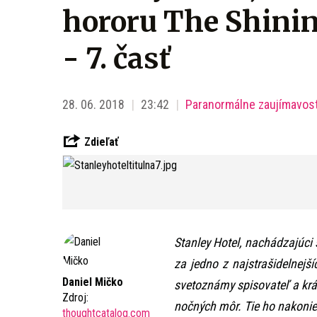
hororu The Shinin
- 7. časť
28. 06. 2018
23:42
Paranormálne zaujímavost
Zdieľať
Stanley Hotel, nachádzajúci
za jedno z najstrašidelnejš
Daniel Mičko
svetoznámy spisovateľ a kráľ
Zdroj:
nočných môr. Tie ho nakoniec
thoughtcatalog.com