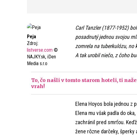
Carl Tanzler (1877-1952) bo
Peja
posadnutý jednou svojou m
Zdroj:
zomrela na tuberkulózu, no k
listverse.com
©
A tak urobil niečo, z čoho b
NAJKY.sk, iDen
Media s.r.o
To, čo našli v tomto starom hoteli, ti n
vrah!
Elena Hoyos bola jednou z pa
Elena mu však padla do oka, 
zachránil pred smrťou. Keďže
žene rôzne darčeky, šperky a