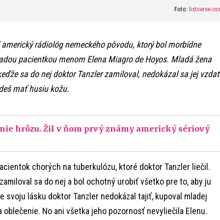
Foto:
listverse.c
l americký rádiológ nemeckého pôvodu, ktorý bol morbídne
ladou pacientkou menom Elena Miagro de Hoyos. Mladá žena
eďže sa do nej doktor Tanzler zamiloval, nedokázal sa jej vzdať
udeš mať husiu kožu.
aženie hrôzu. Žil v ňom prvý známy americký sériový
cientok chorých na tuberkulózu, ktoré doktor Tanzler liečil.
zamiloval sa do nej a bol ochotný urobiť všetko pre to, aby ju
 svoju lásku doktor Tanzler nedokázal tajiť, kupoval mladej
 oblečenie. No ani všetka jeho pozornosť nevyliečila Elenu.