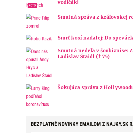
vodičák!
Smutná správa z kráľovskej ro
Smrť kosí naďalej: Do speváck
Smutná nedeľa v šoubiznise: Z
Ladislav Štaidl († 75)
Šokujúca správa z Hollywoodu
BEZPLATNÉ NOVINKY EMAILOM Z NAJKY.SK 