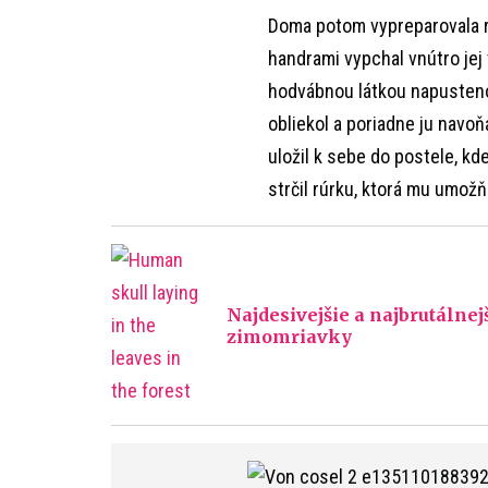
Doma potom vypreparovala roz
handrami vypchal vnútro jej 
hodvábnou látkou napustenou
obliekol a poriadne ju navo
uložil k sebe do postele, kde
strčil rúrku, ktorá mu umož
Najdesivejšie a najbrutálne
zimomriavky