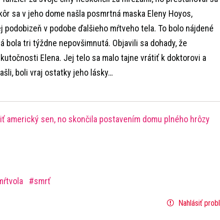
skôr sa v jeho dome našla posmrtná maska Eleny Hoyos,
jej podobizeň v podobe ďalšieho mŕtveho tela. To bolo nájdené
rá bola tri týždne nepovšimnutá. Objavili sa dohady, že
utočnosti Elena. Jej telo sa malo tajne vrátiť k doktorovi a
šli, boli vraj ostatky jeho lásky…
niť americký sen, no skončila postavením domu plného hrôzy
mŕtvola
smrť
Nahlásiť prob