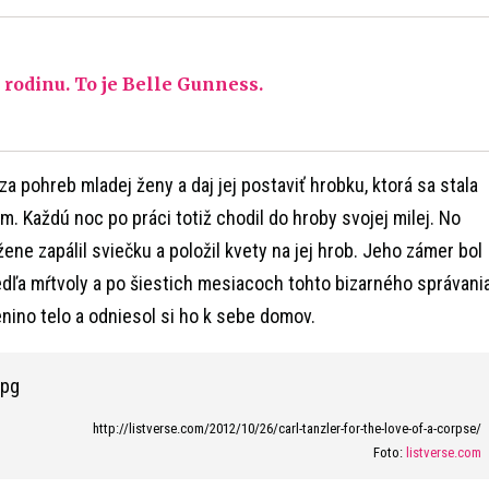
 rodinu. To je Belle Gunness.
za pohreb mladej ženy a daj jej postaviť hrobku, ktorá sa stala
 Každú noc po práci totiž chodil do hroby svojej milej. No
žene zapálil sviečku a položil kvety na jej hrob. Jeho zámer bol
edľa mŕtvoly a po šiestich mesiacoch tohto bizarného správani
lenino telo a odniesol si ho k sebe domov.
http://listverse.com/2012/10/26/carl-tanzler-for-the-love-of-a-corpse/
Foto:
listverse.com