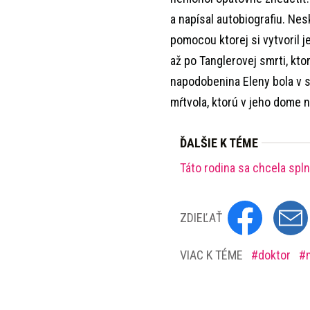
a napísal autobiografiu. Ne
pomocou ktorej si vytvoril 
až po Tanglerovej smrti, kto
napodobenina Eleny bola v sk
mŕtvola, ktorú v jeho dome na
ĎALŠIE K TÉME
Táto rodina sa chcela spl
ZDIEĽAŤ
VIAC K TÉME
doktor