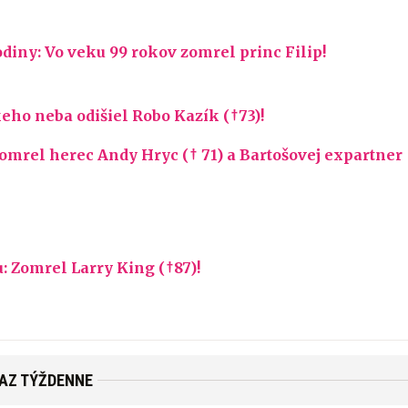
diny: Vo veku 99 rokov zomrel princ Filip!
eho neba odišiel Robo Kazík (†73)!
omrel herec Andy Hryc († 71) a Bartošovej expartner
: Zomrel Larry King (†87)!
RAZ TÝŽDENNE