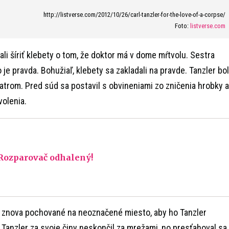
http://listverse.com/2012/10/26/carl-tanzler-for-the-love-of-a-corpse/
Foto:
listverse.com
li šíriť klebety o tom, že doktor má v dome mŕtvolu. Sestra
to je pravda. Bohužiaľ, klebety sa zakladali na pravde. Tanzler bol
atrom. Pred súd sa postavil s obvineniami zo zničenia hrobky a
volenia.
Rozparovač odhalený!
o znova pochované na neoznačené miesto, aby ho Tanzler
Tanzler za svoje činy neskončil za mrežami, no presťahoval sa