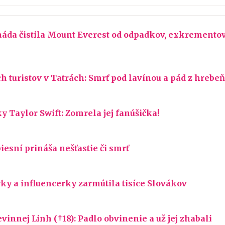
rmáda čistila Mount Everest od odpadkov, exkrementov
 turistov v Tatrách: Smrť pod lavínou a pád z hrebeň
 Taylor Swift: Zomrela jej fanúšička!
iesní prináša nešťastie či smrť
y a influencerky zarmútila tisíce Slovákov
innej Linh (†18): Padlo obvinenie a už jej zhabali