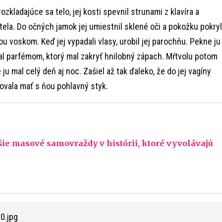
kladajúce sa telo, jej kosti spevnil strunami z klavíra a
tela. Do očných jamok jej umiestnil sklené oči a pokožku pokryl
 voskom. Keď jej vypadali vlasy, urobil jej parochňu. Pekne ju
ňal parfémom, ktorý mal zakryť hnilobný zápach. Mŕtvolu potom
 ju mal celý deň aj noc. Zašiel až tak ďaleko, že do jej vagíny
ňovala mať s ňou pohlavný styk.
jšie masové samovraždy v histórii, ktoré vyvolávajú