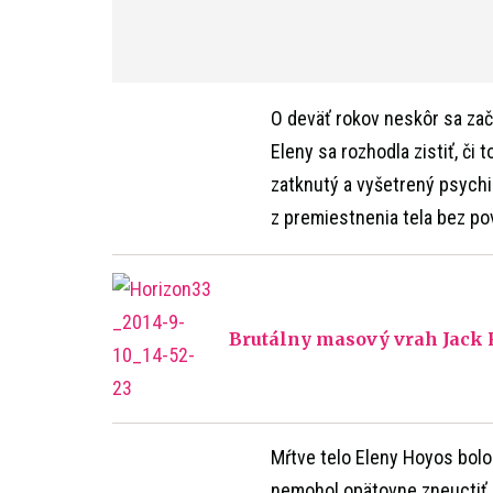
O deväť rokov neskôr sa zača
Eleny sa rozhodla zistiť, či 
zatknutý a vyšetrený psychi
z premiestnenia tela bez po
Brutálny masový vrah Jack 
Mŕtve telo Eleny Hoyos bol
nemohol opätovne zneuctiť. 