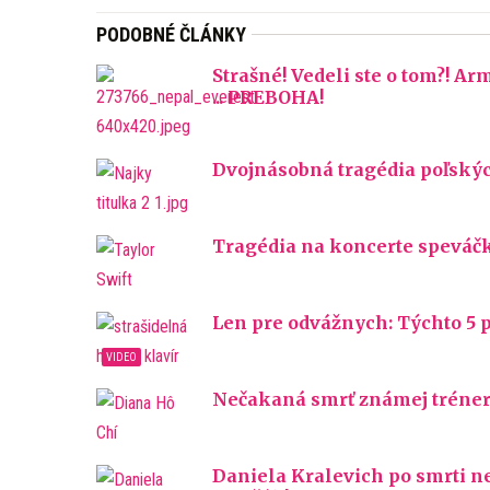
PODOBNÉ ČLÁNKY
Strašné! Vedeli ste o tom?! A
... PREBOHA!
Dvojnásobná tragédia poľských
Tragédia na koncerte speváčky
Len pre odvážnych: Týchto 5 p
Nečakaná smrť známej trénerk
Daniela Kralevich po smrti nev